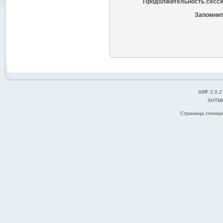
Продолжительность сесси
Запомнит
SMF 2.0.2
XHTM
Страница сгенери