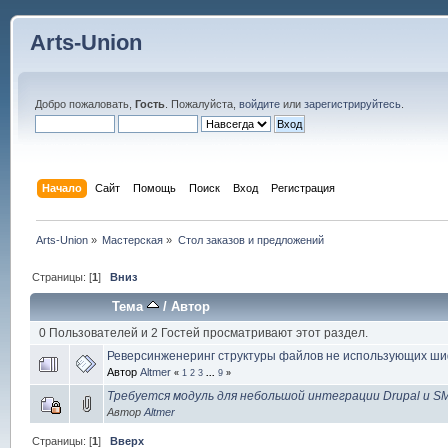
Arts-Union
Добро пожаловать,
Гость
. Пожалуйста,
войдите
или
зарегистрируйтесь
.
Начало
Сайт
Помощь
Поиск
Вход
Регистрация
Arts-Union
»
Мастерская
»
Стол заказов и предложений
Страницы: [
1
]
Вниз
Тема
/
Автор
0 Пользователей и 2 Гостей просматривают этот раздел.
Реверсинженеринг структуры файлов не использующих ш
Автор
Altmer
«
1
2
3
...
9
»
Требуется модуль для небольшой интеграции Drupal и S
Автор
Altmer
Страницы: [
1
]
Вверх