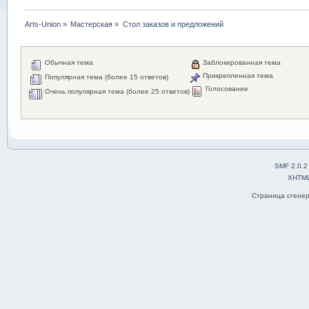
Arts-Union
»
Мастерская
»
Стол заказов и предложений
Обычная тема
Заблокированная тема
Прикрепленная тема
Популярная тема (более 15 ответов)
Голосование
Очень популярная тема (более 25 ответов)
SMF 2.0.2
XHTM
Страница сгенер