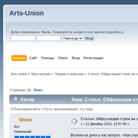
Arts-Union
Добро пожаловать,
Гость
. Пожалуйста,
войдите
или
зарегистрируйтесь
.
Начало
Сайт
Помощь
Поиск
Вход
Регистрация
Arts-Union
»
Мастерская
»
Теория и практика
»
Статья: Обфускация строк на 
Страницы: [
1
]
Вниз
Автор
Тема: Статья: Обфускация ст
0 Пользователей и 1 Гость просматривают эту тему.
Статья: Обфускация строк на 
Shost
«
:
12 Декабрь 2014, 13:57:46 »
Бот
Новенький
Возник на днях у нас вопрос: «Как с