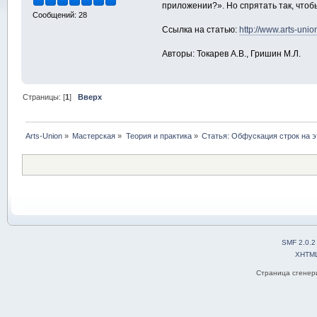
приложении?». Но спрятать так, чтоб
Сообщений: 28
Ссылка на статью:
http://www.arts-unio
Авторы: Токарев А.В., Гришин М.Л.
Страницы: [
1
]
Вверх
Arts-Union
»
Мастерская
»
Теория и практика
»
Статья: Обфускация строк на 
SMF 2.0.2
XHTM
Страница сгенери