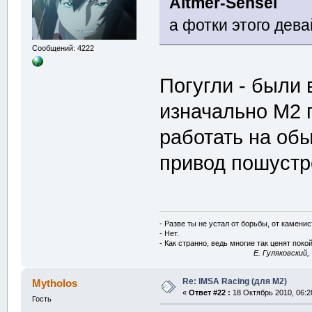
Altmer-Sensei
а фотки этого дев
Сообщений: 4222
Погугли - были 
изначально M2 
работать на обы
привод пошустр
- Разве ты не устал от борьбы, от камени
- Нет.
- Как странно, ведь многие так ценят покой
E. Гуляковский,
Re: IMSA Racing (для M2)
Mytholos
«
Ответ #22 :
18 Октябрь 2010, 06:2
Гость