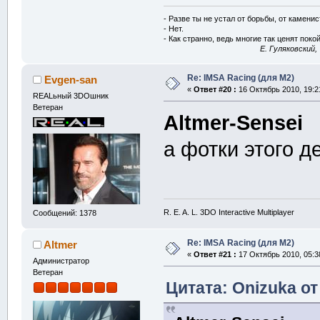
- Разве ты не устал от борьбы, от камени
- Нет.
- Как странно, ведь многие так ценят покой
E. Гуляковский,
Re: IMSA Racing (для M2)
Evgen-san
«
Ответ #20 :
16 Октябрь 2010, 19:2
REALьный 3DOшник
Ветеран
Altmer-Sensei
а фотки этого д
R. E. A. L. 3DO Interactive Multiplayer
Сообщений: 1378
Re: IMSA Racing (для M2)
Altmer
«
Ответ #21 :
17 Октябрь 2010, 05:3
Администратор
Ветеран
Цитата: Onizuka от