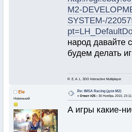
M2-DEVELOPME
SYSTEM-/22057
pt=LH_DefaultD
народ давайте с
будем делать и
R. E. A. L. 3DO Interactive Multiplayer
Re: IMSA Racing (для M2)
Ele
«
Ответ #25 :
30 Ноябрь 2010, 23:11
Новенький
А игры какие-ни