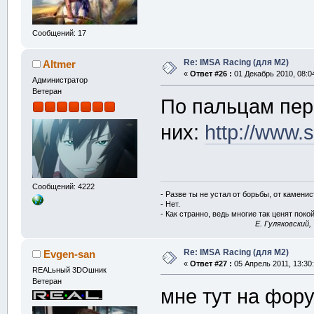
Сообщений: 17
Re: IMSA Racing (для M2)
Altmer
«
Ответ #26 :
01 Декабрь 2010, 08:0
Администратор
Ветеран
По пальцам пер
них:
http://www
Сообщений: 4222
- Разве ты не устал от борьбы, от камени
- Нет.
- Как странно, ведь многие так ценят покой
E. Гуляковский,
Re: IMSA Racing (для M2)
Evgen-san
«
Ответ #27 :
05 Апрель 2011, 13:30:
REALьный 3DOшник
Ветеран
мне тут на фор