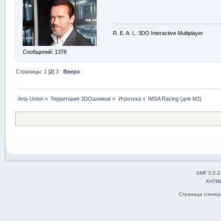
R. E. A. L. 3DO Interactive Multiplayer
Сообщений: 1378
Страницы:
1
[
2
]
3
Вверх
Arts-Union
»
Территория 3DOшников
»
Игротека
»
IMSA Racing (для M2)
SMF 2.0.2
XHTM
Страница сгенери