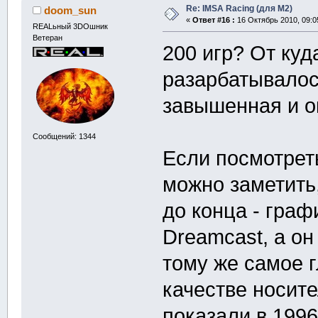
Re: IMSA Racing (для M2)
doom_sun
«
Ответ #16 :
16 Октябрь 2010, 09:0
REALьный 3DOшник
Ветеран
200 игр? От куд
разарбатывалось
завышенная и о
Сообщений: 1344
Если посмотреть
можно заметить,
до конца - граф
Dreamcast, а он
тому же самое 
качестве носит
показали в 1996