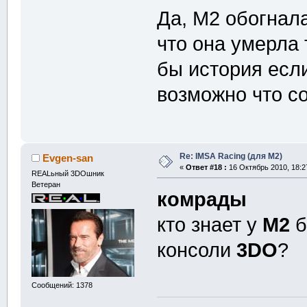
Да, M2 обогнала
что она умерла 
бы история есл
возможно что с
Re: IMSA Racing (для M2)
Evgen-san
«
Ответ #18 :
16 Октябрь 2010, 18:2
REALьный 3DOшник
Ветеран
комрады
кто знает у
M2
б
консоли
3DO
?
Сообщений: 1378