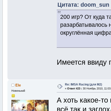
Цитата: doom_sun о
200 игр? От куда 
разарбатывалось н
округлённая цифра
Имеется ввиду 
Re: IMSA Racing (для M2)
Ele
«
Ответ #23 :
30 Ноябрь 2010, 11:03
Новенький
А хоть какое-то
всё так и загло