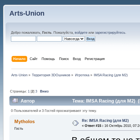
Arts-Union
Добро пожаловать,
Гость
. Пожалуйста,
войдите
или
зарегистрируйтесь
.
Начало
Сайт
Помощь
Поиск
Вход
Регистрация
Arts-Union
»
Территория 3DOшников
»
Игротека
»
IMSA Racing (для M2)
Страницы:
1
[
2
]
3
Вниз
Автор
Тема: IMSA Racing (для M2) (
0 Пользователей и 3 Гостей просматривают эту тему.
Re: IMSA Racing (для M2)
Mytholos
«
Ответ #15 :
16 Октябрь 2010, 07:2
Гость