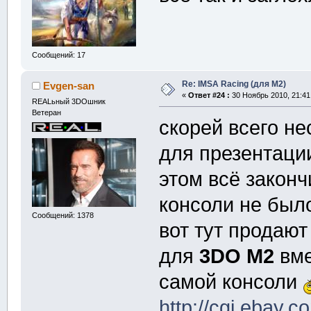
Сообщений: 17
Re: IMSA Racing (для M2)
Evgen-san
«
Ответ #24 :
30 Ноябрь 2010, 21:41
REALьный 3DOшник
Ветеран
скорей всего н
для презентации
этом всё законч
консоли не бы
Сообщений: 1378
вот тут продают
для
3DO M2
вме
самой консоли
http://cgi.eba