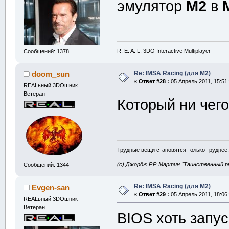
эмулятор
M2
в
R. E. A. L. 3DO Interactive Multiplayer
Сообщений: 1378
Re: IMSA Racing (для M2)
doom_sun
«
Ответ #28 :
05 Апрель 2011, 15:51:
REALьный 3DOшник
Ветеран
Который ни чего
Трудные вещи становятся только труднее,
(с) Джордж Р.Р. Мартин "Таинственный р
Сообщений: 1344
Re: IMSA Racing (для M2)
Evgen-san
«
Ответ #29 :
05 Апрель 2011, 18:06:
REALьный 3DOшник
Ветеран
BIOS хоть запус