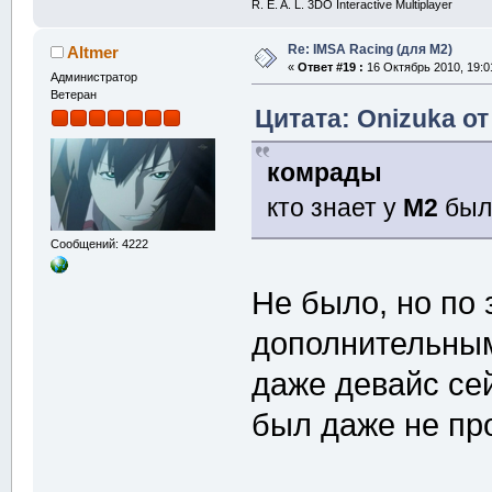
R. E. A. L. 3DO Interactive Multiplayer
Re: IMSA Racing (для M2)
Altmer
«
Ответ #19 :
16 Октябрь 2010, 19:0
Администратор
Ветеран
Цитата: Onizuka от
комрады
кто знает у
M2
был
Сообщений: 4222
Не было, но по
дополнительным
даже девайс се
был даже не про