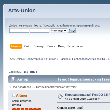
Arts-Union
Добро пожаловать,
Гость
. Пожалуйста,
войдите
или
зарегистрируйтесь
.
Начало
Сайт
Помощь
Поиск
Вход
Регистрация
Arts-Union
»
Территория 3DOшников
»
Разное
»
Первоапрельский FreeDO 2.5 A
Страницы: [
1
]
2
Вниз
Автор
Тема: Первоапрельский FreeD
0 Пользователей и 2 Гостей просматривают эту тему.
Первоапрельский FreeDO 2.5 A
Altmer
«
:
31 Март 2010, 19:38:55 »
Администратор
Ветеран
Список изменений: