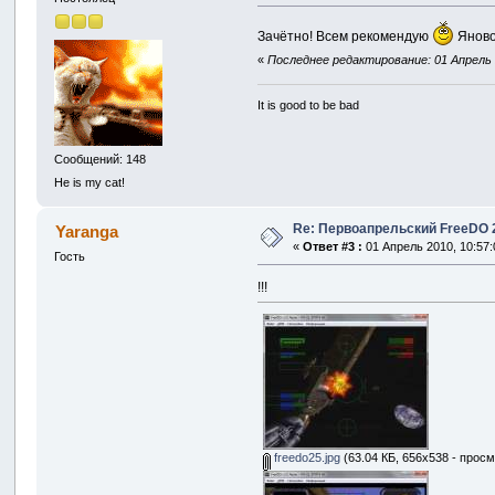
Зачётно! Всем рекомендую
Яново
«
Последнее редактирование: 01 Апрель 2
It is good to be bad
Сообщений: 148
He is my cat!
Re: Первоапрельский FreeDO 2.
Yaranga
«
Ответ #3 :
01 Апрель 2010, 10:57:
Гость
!!!
freedo25.jpg
(63.04 КБ, 656x538 - просм