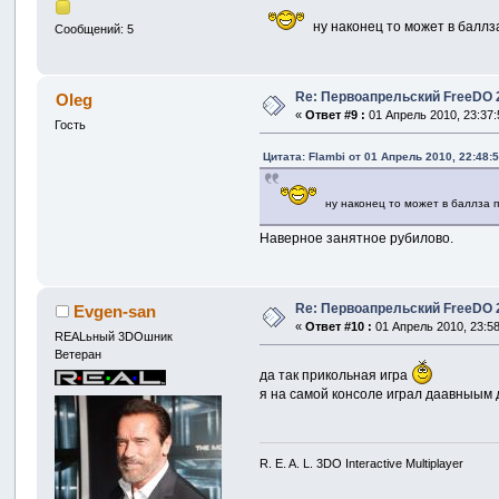
ну наконец то может в баллз
Сообщений: 5
Re: Первоапрельский FreeDO 2.
Oleg
«
Ответ #9 :
01 Апрель 2010, 23:37:
Гость
Цитата: Flambi от 01 Апрель 2010, 22:48:
ну наконец то может в баллза 
Наверное занятное рубилово.
Re: Первоапрельский FreeDO 2.
Evgen-san
«
Ответ #10 :
01 Апрель 2010, 23:58
REALьный 3DOшник
Ветеран
да так прикольная игра
я на самой консоле играл даавныым 
R. E. A. L. 3DO Interactive Multiplayer