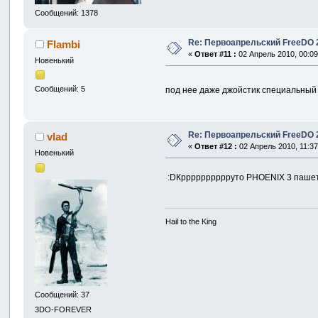
Сообщений: 1378
Re: Первоапрельский FreeDO 2.
Flambi
«
Ответ #11 :
02 Апрель 2010, 00:09
Новенький
Сообщений: 5
под нее даже джойстик специальный
Re: Первоапрельский FreeDO 2.
vlad
«
Ответ #12 :
02 Апрель 2010, 11:37
Новенький
:DКрррррррррруто PHOENIX 3 пашет. 
Hail to the King
Сообщений: 37
3DO-FOREVER