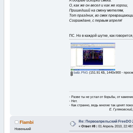
А добрые искорки смеха.
О, как же он весел и как же хорош,
Пришедший на смену метелям,
Тот праздник, во смех превращающи
Сограждане, с первым апреля!
ПС. Но в каждой шутке, как говорится
ballz.PNG
(151.91 КБ, 1440x900 - просм
- Разве ты не устал от борьбы, от камен
- Нет.
- Как странно, ведь многие так ценят покой
E. Гуляковский
Re: Первоапрельский FreeDO 2.
Flambi
«
Ответ #8 :
01 Апрель 2010, 22:48:
Новенький