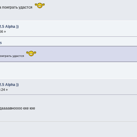
а поиграть удастся
5 Alpha ))
56 »
55
поиграть удастся
5 Alpha ))
:24 »
даааавноооо кхе кхе