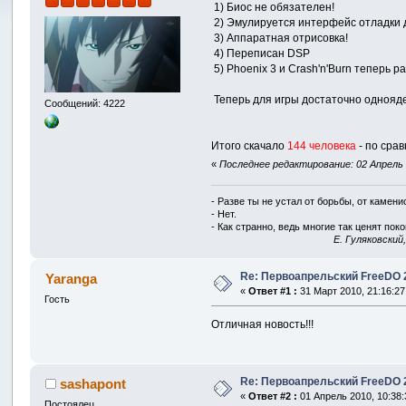
1) Биос не обязателен!
2) Эмулируется интерфейс отладки д
3) Аппаратная отрисовка!
4) Переписан DSP
5) Phoenix 3 и Crash'n'Burn теперь р
Теперь для игры достаточно однояде
Сообщений: 4222
Итого скачало
144 человека
- по срав
«
Последнее редактирование: 02 Апрель 2
- Разве ты не устал от борьбы, от камен
- Нет.
- Как странно, ведь многие так ценят покой
E. Гуляковский
Re: Первоапрельский FreeDO 2.
Yaranga
«
Ответ #1 :
31 Март 2010, 21:16:27
Гость
Отличная новость!!!
Re: Первоапрельский FreeDO 2.
sashapont
«
Ответ #2 :
01 Апрель 2010, 10:38:
Постоялец