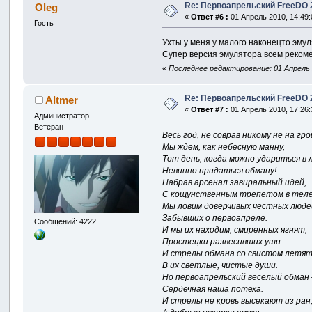
Re: Первоапрельский FreeDO 2.
Oleg
«
Ответ #6 :
01 Апрель 2010, 14:49:
Гость
Ухты у меня у малого наконецто эму
Супер версия эмулятора всем рекоме
«
Последнее редактирование: 01 Апрель 
Re: Первоапрельский FreeDO 2.
Altmer
«
Ответ #7 :
01 Апрель 2010, 17:26:
Администратор
Ветеран
Весь год, не соврав никому не на гро
Мы ждем, как небесную манну,
Тот день, когда можно удариться в 
Невинно придаться обману!
Набрав арсенал завиральный идей,
С кощунственным трепетом в тел
Мы ловим доверчивых честных люде
Забывших о первоапреле.
Сообщений: 4222
И мы их находим, смиренных ягнят,
Простецки развесивших уши.
И стрелы обмана со свистом летя
В их светлые, чистые души.
Но первоапрельский веселый обман 
Сердечная наша потеха.
И стрелы не кровь высекают из ран