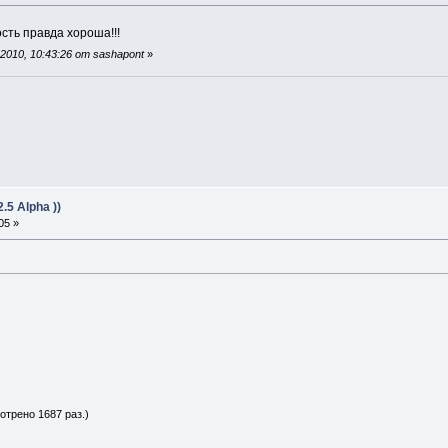
сть правда хороша!!!
010, 10:43:26 от sashapont
»
5 Alpha ))
05 »
отрено 1687 раз.)