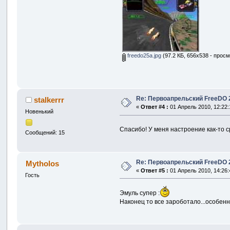
freedo25a.jpg
(97.2 КБ, 656x538 - просм
Re: Первоапрельский FreeDO 2.
stalkerrr
«
Ответ #4 :
01 Апрель 2010, 12:22:
Новенький
Спасибо! У меня настроение как-то 
Сообщений: 15
Re: Первоапрельский FreeDO 2.
Mytholos
«
Ответ #5 :
01 Апрель 2010, 14:26:
Гость
Эмуль супер :
Наконец то все зароботало...особен