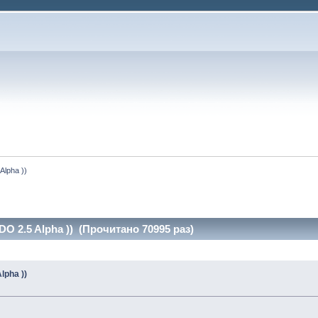
lpha ))
O 2.5 Alpha )) (Прочитано 70995 раз)
lpha ))