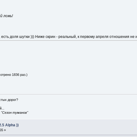
й ложь!
, есть доля шутки ))) Ниже скрин - реальный, к первому апреля отношения не и
отрено 1836 раз.)
истых дорог?
...
, "Сезон туманов"
5 Alpha ))
55 »