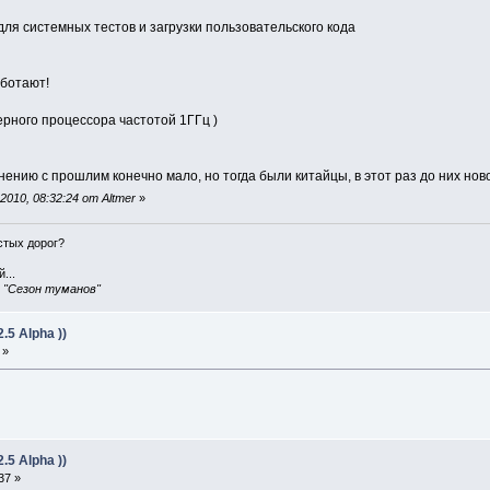
ля системных тестов и загрузки пользовательского кода
аботают!
рного процессора частотой 1ГГц )
нению с прошлим конечно мало, но тогда были китайцы, в этот раз до них нов
010, 08:32:24 от Altmer
»
истых дорог?
...
, "Сезон туманов"
5 Alpha ))
 »
5 Alpha ))
37 »