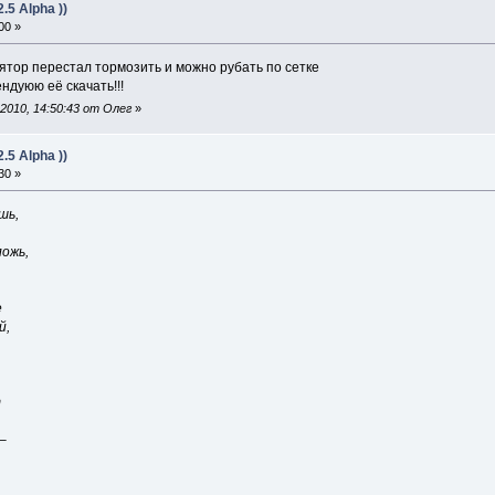
5 Alpha ))
00 »
лятор перестал тормозить и можно рубать по сетке
ндуюю её скачать!!!
2010, 14:50:43 от Олег
»
5 Alpha ))
30 »
шь,
ложь,
е
й,
т
–
,