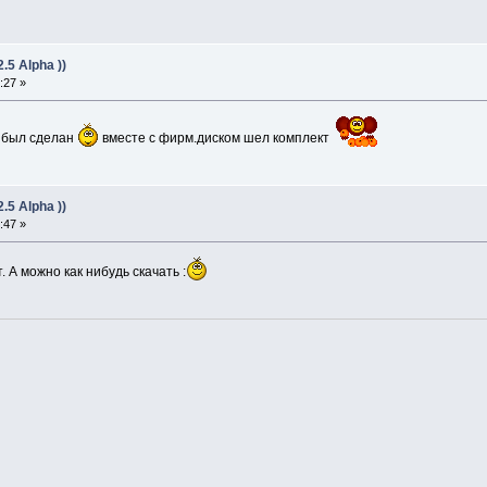
5 Alpha ))
:27 »
 был сделан
вместе с фирм.диском шел комплект
5 Alpha ))
:47 »
А можно как нибудь скачать :