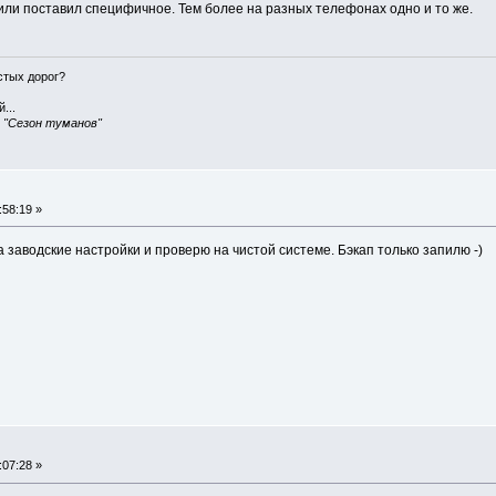
 или поставил специфичное. Тем более на разных телефонах одно и то же.
истых дорог?
...
, "Сезон туманов"
:58:19 »
 заводские настройки и проверю на чистой системе. Бэкап только запилю -)
:07:28 »