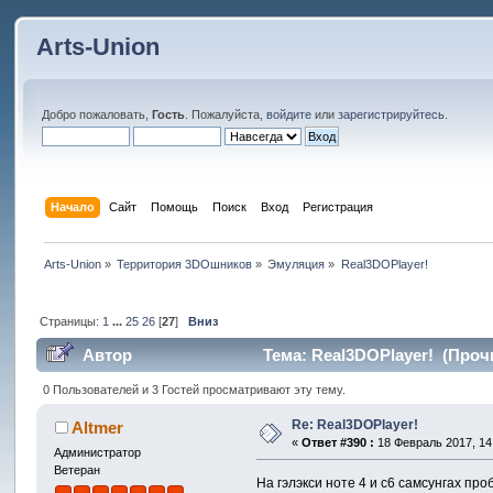
Arts-Union
Добро пожаловать,
Гость
. Пожалуйста,
войдите
или
зарегистрируйтесь
.
Начало
Сайт
Помощь
Поиск
Вход
Регистрация
Arts-Union
»
Территория 3DOшников
»
Эмуляция
»
Real3DOPlayer!
Страницы:
1
...
25
26
[
27
]
Вниз
Автор
Тема: Real3DOPlayer! (Прочи
0 Пользователей и 3 Гостей просматривают эту тему.
Re: Real3DOPlayer!
Altmer
«
Ответ #390 :
18 Февраль 2017, 14
Администратор
Ветеран
На гэлэкси ноте 4 и с6 самсунгах пр