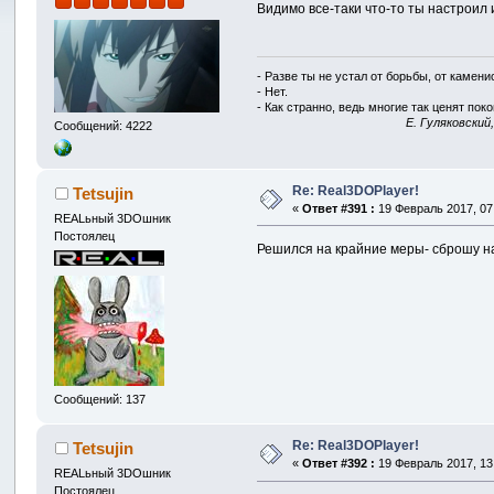
Видимо все-таки что-то ты настроил
- Разве ты не устал от борьбы, от камен
- Нет.
- Как странно, ведь многие так ценят покой
E. Гуляковский
Сообщений: 4222
Re: Real3DOPlayer!
Tetsujin
«
Ответ #391 :
19 Февраль 2017, 07
REALьный 3DOшник
Постоялец
Решился на крайние меры- сброшу на
Сообщений: 137
Re: Real3DOPlayer!
Tetsujin
«
Ответ #392 :
19 Февраль 2017, 13
REALьный 3DOшник
Постоялец