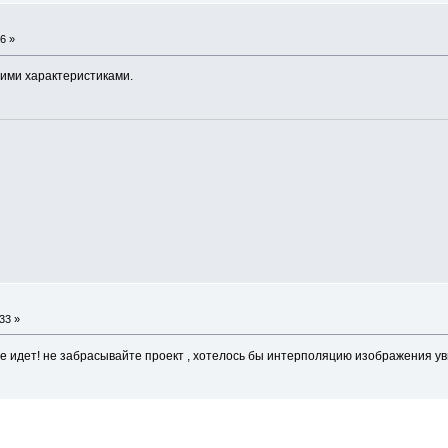
6 »
жими характеристиками.
33 »
все идет! не забрасывайте проект , хотелось бы интерполяцию изображения у