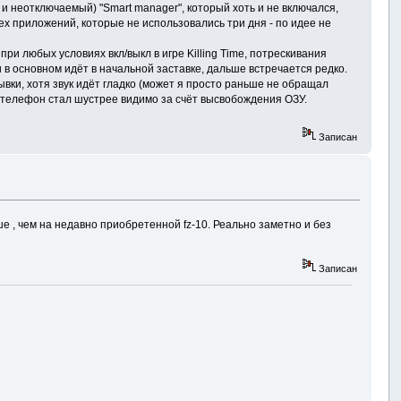
и неотключаемый) "Smart manager", который хоть и не включался,
х приложений, которые не использовались три дня - по идее не
ри любых условиях вкл/выкл в игре Killing Time, потрескивания
и в основном идёт в начальной заставке, дальше встречается редко.
рывки, хотя звук идёт гладко (может я просто раньше не обращал
м телефон стал шустрее видимо за счёт высвобождения ОЗУ.
Записан
е , чем на недавно приобретенной fz-10. Реально заметно и без
Записан