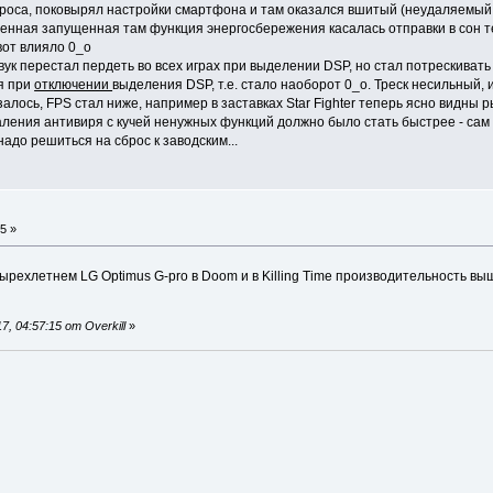
броса, поковырял настройки смартфона и там оказался вшитый (неудаляемый 
венная запущенная там функция энергосбережения касалась отправки в сон те
вот влияло 0_о
к перестал пердеть во всех играх при выделении DSP, но стал потрескивать п
я при
отключении
выделения DSP, т.е. стало наоборот 0_о. Треск несильный, 
залось, FPS стал ниже, например в заставках Star Fighter теперь ясно видны 
даления антивиря с кучей ненужных функций должно было стать быстрее - са
надо решиться на сброс к заводским...
5 »
ырехлетнем LG Optimus G-pro в Doom и в Killing Time производительность выш
, 04:57:15 от Overkill
»