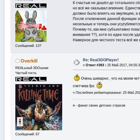
К счастью не дошёл до тотального с
но всё же оказывал влияние. Единст
должно было влиять на эмуляцию, а 
После отключения данной функции зву
несильные и теперь они усугубляютс
Почему-то, как мне субъективно пока
внимания ??), хотя по идее после у
Наверное для честного теста всё же 
Сообщений: 137
Re: Real3DOPlayer!
Overkill
«
Ответ #393 :
25 Май 2017, 04:55:3
REALьный 3DOшник
Частый гость
Очень шикарно , что на моем чет
счетчика fps
«
Последнее редактирование: 25 Май 2017
я - фанат своих детских страхов
Сообщений: 67