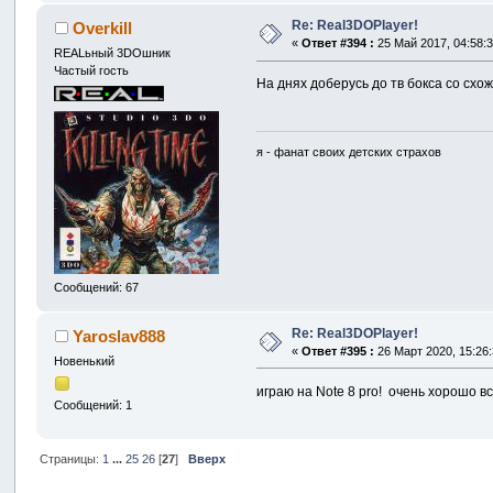
Re: Real3DOPlayer!
Overkill
«
Ответ #394 :
25 Май 2017, 04:58:3
REALьный 3DOшник
Частый гость
На днях доберусь до тв бокса со схо
я - фанат своих детских страхов
Сообщений: 67
Re: Real3DOPlayer!
Yaroslav888
«
Ответ #395 :
26 Март 2020, 15:26:
Новенький
играю на Note 8 pro! очень хорошо 
Сообщений: 1
Страницы:
1
...
25
26
[
27
]
Вверх