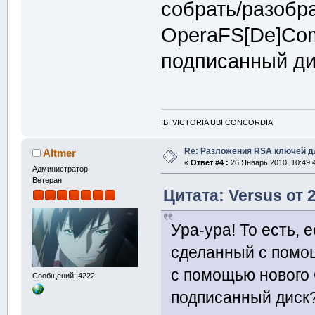
собрать/разобр
OperaFS[De]Com
подписанный ди
IBI VICTORIA UBI CONCORDIA
Re: Разложения RSA ключей д
Altmer
«
Ответ #4 :
26 Январь 2010, 10:49:
Администратор
Ветеран
Цитата: Versus от 
Ура-ура! То есть, 
сделанный с помо
с помощью нового 
Сообщений: 4222
подписанный диск