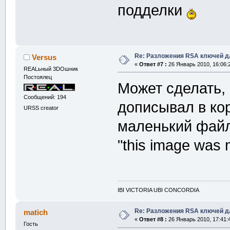
подделки
Re: Разложения RSA ключей д
Versus
«
Ответ #7 :
26 Январь 2010, 16:06:
REALьный 3DOшник
Постоялец
Может сделать,
Сообщений: 194
дописывал в ко
URSS creator
маленький файл,
"this image was m
IBI VICTORIA UBI CONCORDIA
Re: Разложения RSA ключей д
matich
«
Ответ #8 :
26 Январь 2010, 17:41:
Гость