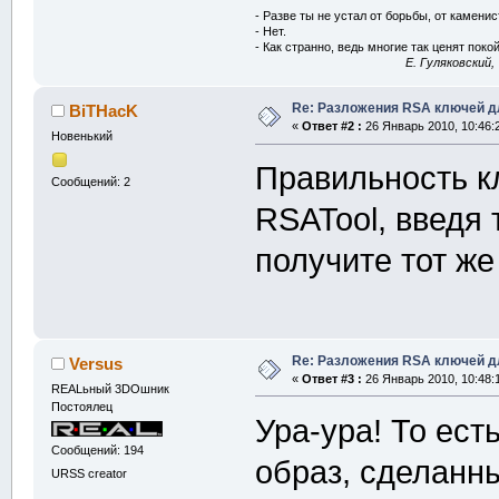
- Разве ты не устал от борьбы, от камени
- Нет.
- Как странно, ведь многие так ценят покой
E. Гуляковский,
Re: Разложения RSA ключей д
BiTHacK
«
Ответ #2 :
26 Январь 2010, 10:46:
Новенький
Правильность к
Сообщений: 2
RSATool, введя
получите тот ж
Re: Разложения RSA ключей д
Versus
«
Ответ #3 :
26 Январь 2010, 10:48:
REALьный 3DOшник
Постоялец
Ура-ура! То ест
Сообщений: 194
образ, сделанн
URSS creator