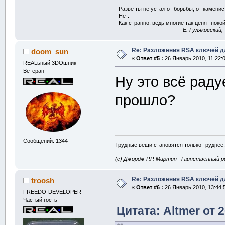
- Разве ты не устал от борьбы, от камени
- Нет.
- Как странно, ведь многие так ценят покой
E. Гуляковский,
Re: Разложения RSA ключей д
doom_sun
«
Ответ #5 :
26 Январь 2010, 11:22:0
REALьный 3DOшник
Ветеран
Ну это всё рад
прошло?
Сообщений: 1344
Трудные вещи становятся только труднее,
(с) Джордж Р.Р. Мартин "Таинственный р
Re: Разложения RSA ключей д
troosh
«
Ответ #6 :
26 Январь 2010, 13:44:
FREEDO-DEVELOPER
Частый гость
Цитата: Altmer от 