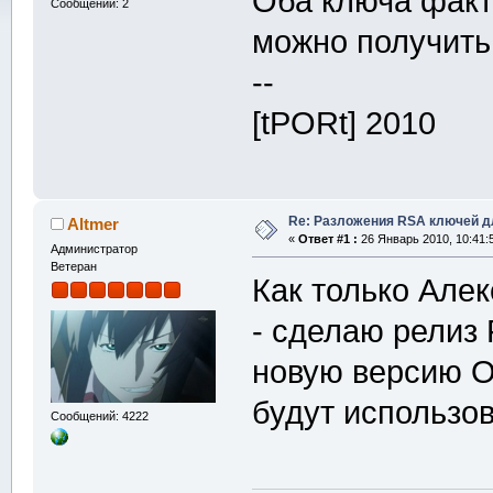
Оба ключа факт
Сообщений: 2
можно получить
--
[tPORt] 2010
Re: Разложения RSA ключей д
Altmer
«
Ответ #1 :
26 Январь 2010, 10:41:
Администратор
Ветеран
Как только Але
- сделаю релиз 
новую версию Op
будут использо
Сообщений: 4222