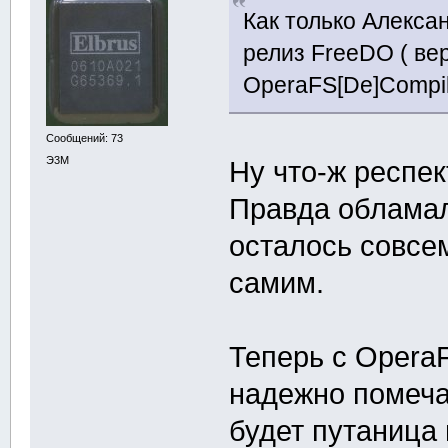
Как только Алекса
релиз FreeDO ( вер
OperaFS[De]Compill
Сообщений: 73
Э3М
Ну что-ж респек
Правда обламал
осталось совсем
самим.
Теперь с OperaF
надежно помеча
будет путаница 