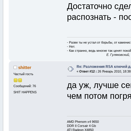
Достаточно сдел
распознать - по
- Разве ты не устал от борьбы, от камени
- Нет.
- Как странно, ведь многие так ценят покой
E. Гуляковский,
Re: Разложения RSA ключей д
shitter
«
Ответ #12 :
26 Январь 2010, 18:38
Частый гость
да уж, лучше се
Сообщений: 76
SHIT HAPPENS
чем потом погр
AMD Phenom x4 9650
DDR II Corsair 4 Gb
ATI Radeon X4850