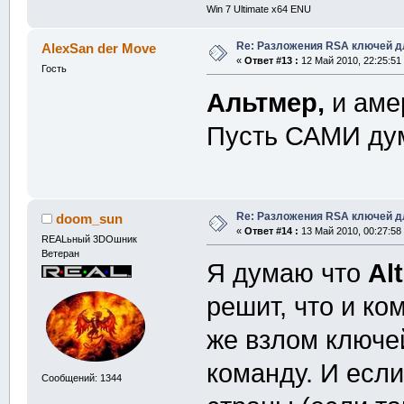
Win 7 Ultimate x64 ENU
Re: Разложения RSA ключей д
AlexSan der Move
«
Ответ #13 :
12 Май 2010, 22:25:51
Гость
Альтмер,
и аме
Пусть САМИ ду
Re: Разложения RSA ключей д
doom_sun
«
Ответ #14 :
13 Май 2010, 00:27:58
REALьный 3DOшник
Ветеран
Я думаю что
Al
решит, что и ко
же взлом ключе
команду. И если
Сообщений: 1344