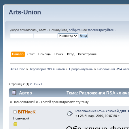
Arts-Union
Добро пожаловать,
Гость
. Пожалуйста,
войдите
или
зарегистрируйтесь
.
Начало
Сайт
Помощь
Поиск
Вход
Регистрация
Arts-Union
»
Территория 3DOшников
»
Программулины
»
Разложения RSA ключ
Страницы: [
1
]
2
Вниз
Автор
Тема: Разложения RSA ключей
0 Пользователей и 2 Гостей просматривают эту тему.
Разложения RSA ключей для 3
BiTHacK
«
:
26 Январь 2010, 10:07:50 »
Новенький