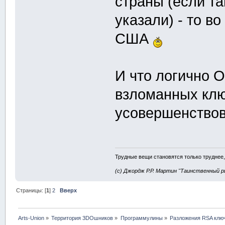
страны (если т
указали) - то в
США
И что логично O
взломанных клю
усовершенствов
Трудные вещи становятся только труднее,
(с) Джордж Р.Р. Мартин "Таинственный р
Страницы: [
1
]
2
Вверх
Arts-Union
»
Территория 3DOшников
»
Программулины
»
Разложения RSA ключ