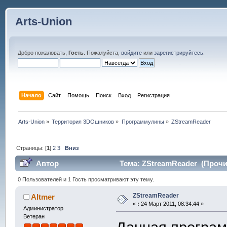
Arts-Union
Добро пожаловать,
Гость
. Пожалуйста,
войдите
или
зарегистрируйтесь
.
Начало
Сайт
Помощь
Поиск
Вход
Регистрация
Arts-Union
»
Территория 3DOшников
»
Программулины
»
ZStreamReader
Страницы: [
1
]
2
3
Вниз
Автор
Тема: ZStreamReader (Прочит
0 Пользователей и 1 Гость просматривают эту тему.
ZStreamReader
Altmer
«
:
24 Март 2011, 08:34:44 »
Администратор
Ветеран