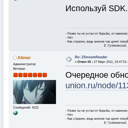
Используй SDK.
- Разве ты не устал от борьбы, от камени
- Нет.
- Как странно, ведь многие так ценят покой
E. Гуляковский,
Re: ZStreamReader
Altmer
«
Ответ #5 :
27 Март 2011, 23:47:51 
Администратор
Ветеран
Очередное обн
union.ru/node/11
Сообщений: 4222
- Разве ты не устал от борьбы, от камени
- Нет.
- Как странно, ведь многие так ценят покой
E. Гуляковский,