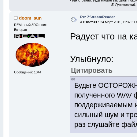
- Как странно, ведь многие так ценят покой
E. Гуляковский,
Re: ZStreamReader
doom_sun
«
Ответ #1 :
24 Март 2011, 11:37:31 
REALьный 3DOшник
Ветеран
Радует что на к
Улыбнуло:
Цитировать
Сообщений: 1344
Будьте ОСТОРОЖН
полученного WAV 
поддерживаемым и
сильный шум и тре
раз слушайте файл