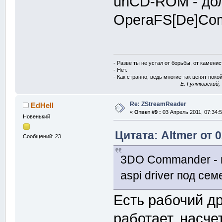
unCD-ROM - до
OperaFS[De]Comp
- Разве ты не устал от борьбы, от камени
- Нет.
- Как странно, ведь многие так ценят покой
E. Гуляковский,
Re: ZStreamReader
EdHell
«
Ответ #9 :
03 Апрель 2011, 07:34:5
Новенький
Цитата: Altmer от 
Сообщений: 23
3DO Commander - в
aspi driver под се
Есть рабочий др
работает, насче