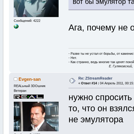
вот бы эмулятор т
Сообщений: 4222
Ага, почему не 
- Разве ты не устал от борьбы, от камени
- Нет.
- Как странно, ведь многие так ценят покой
E. Гуляковский,
Re: ZStreamReader
Evgen-san
«
Ответ #14 :
04 Апрель 2011, 00:15:
REALьный 3DOшник
Ветеран
нужно спросить
то, что он взял
не эмулятора