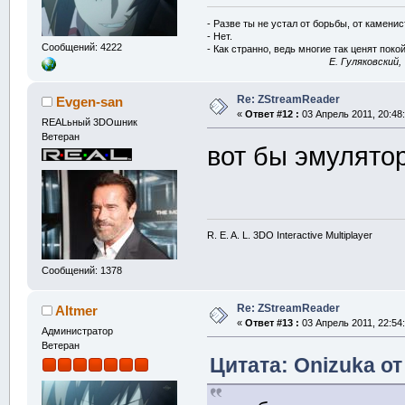
- Разве ты не устал от борьбы, от камени
- Нет.
Сообщений: 4222
- Как странно, ведь многие так ценят покой
E. Гуляковский,
Re: ZStreamReader
Evgen-san
«
Ответ #12 :
03 Апрель 2011, 20:48:
REALьный 3DOшник
Ветеран
вот бы эмулятор
R. E. A. L. 3DO Interactive Multiplayer
Сообщений: 1378
Re: ZStreamReader
Altmer
«
Ответ #13 :
03 Апрель 2011, 22:54:
Администратор
Ветеран
Цитата: Onizuka от