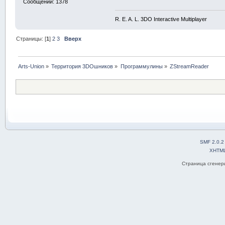
Сообщений: 1378
R. E. A. L. 3DO Interactive Multiplayer
Страницы: [
1
]
2
3
Вверх
Arts-Union
»
Территория 3DOшников
»
Программулины
»
ZStreamReader
SMF 2.0.2
XHTM
Страница сгенери