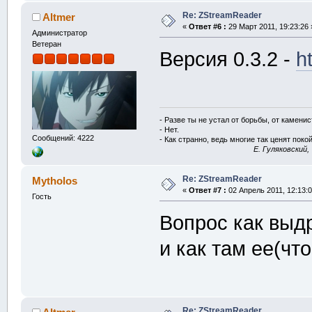
Re: ZStreamReader
Altmer
«
Ответ #6 :
29 Март 2011, 19:23:26 
Администратор
Ветеран
Версия 0.3.2 -
h
- Разве ты не устал от борьбы, от камени
- Нет.
Сообщений: 4222
- Как странно, ведь многие так ценят покой
E. Гуляковский,
Re: ZStreamReader
Mytholos
«
Ответ #7 :
02 Апрель 2011, 12:13:0
Гость
Вопрос как выд
и как там ее(чт
Re: ZStreamReader