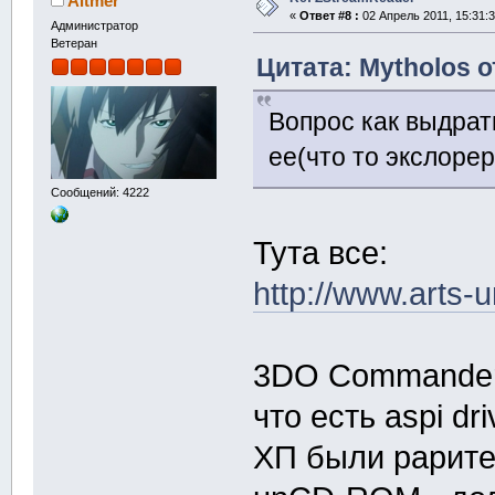
Altmer
«
Ответ #8 :
02 Апрель 2011, 15:31:3
Администратор
Ветеран
Цитата: Mytholos о
Вопрос как выдрат
ее(что то экслорер
Сообщений: 4222
Тута все:
http://www.arts-
3DO Commander 
что есть aspi dr
ХП были рарит