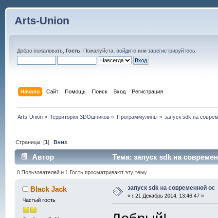
Arts-Union
Добро пожаловать,
Гость
. Пожалуйста,
войдите
или
зарегистрируйтесь
.
Начало
Сайт
Помощь
Поиск
Вход
Регистрация
Arts-Union
»
Территория 3DOшников
»
Программулины
»
запуск sdk на совре
Страницы: [
1
]
Вниз
Автор
Тема: запуск sdk на современ
0 Пользователей и 1 Гость просматривают эту тему.
запуск sdk на современной ос
Black Jack
«
:
21 Декабрь 2014, 13:46:47 »
Частый гость