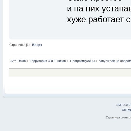
и на них устана
хуже работает 
Страницы: [
1
]
Вверх
Arts-Union
»
Территория 3DOшников
»
Программулины
»
запуск sdk на совре
SMF 2.0.2
XHTM
Страница сгенери