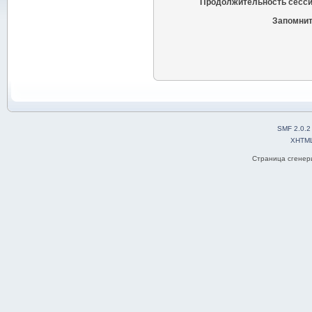
Продолжительность сесси
Запомнит
SMF 2.0.2
XHTM
Страница сгенери