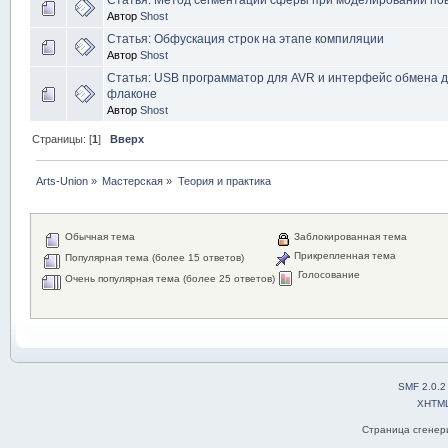
Автор
Shost
Статья: Обфускация строк на этапе компиляции
Автор
Shost
Статья: USB программатор для AVR и интерфейс обмена д
флаконе
Автор
Shost
Страницы: [
1
]
Вверх
Arts-Union
»
Мастерская
»
Теория и практика
Обычная тема
Заблокированная тема
Прикрепленная тема
Популярная тема (более 15 ответов)
Голосование
Очень популярная тема (более 25 ответов)
SMF 2.0.2
XHTM
Страница сгенери