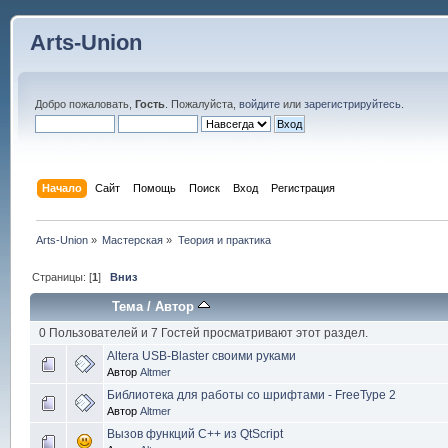
Arts-Union
Добро пожаловать,
Гость
. Пожалуйста,
войдите
или
зарегистрируйтесь
.
Начало
Сайт
Помощь
Поиск
Вход
Регистрация
Arts-Union
»
Мастерская
»
Теория и практика
Страницы: [
1
]
Вниз
Тема
/
Автор
0 Пользователей и 7 Гостей просматривают этот раздел.
Altera USB-Blaster своими руками
Автор
Altmer
Библиотека для работы со шрифтами - FreeType 2
Автор
Altmer
Вызов функций C++ из QtScript