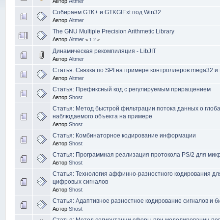
Автор
Altmer
Собираем GTK+ и GTKGlExt под Win32
Автор
Altmer
The GNU Multiple Precision Arithmetic Library
Автор
Altmer
«
1
2
»
Динамическая рекомпиляция - LibJIT
Автор
Altmer
Статья: Связка по SPI на примере контроллеров mega32 и 
Автор
Altmer
Статья: Префиксный код с регулируемым приращением
Автор
Shost
Статья: Метод быстрой фильтрации потока данных о глоб
наблюдаемого объекта на примере
Автор
Shost
Статья: Комбинаторное кодирование информации
Автор
Shost
Статья: Программная реализация протокола PS/2 для мик
Автор
Shost
Статья: Технология аффинно-разностного кодирования дл
цифровых сигналов
Автор
Shost
Статья: Адаптивное разностное кодирование сигналов и б
Автор
Shost
Статья: Метод сегментации сферы при моделировании по