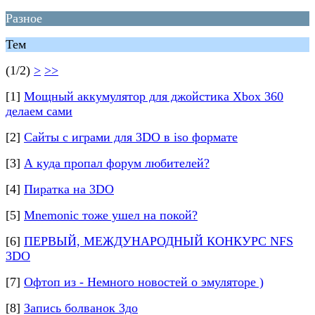
Разное
Тем
(1/2)
>
>>
[1]
Мощный аккумулятор для джойстика Xbox 360
делаем сами
[2]
Сайты с играми для 3DO в iso формате
[3]
А куда пропал форум любителей?
[4]
Пиратка на 3DO
[5]
Mnemonic тоже ушел на покой?
[6]
ПЕРВЫЙ, МЕЖДУНАРОДНЫЙ КОНКУРС NFS
3DO
[7]
Офтоп из - Немного новостей о эмуляторе )
[8]
Запись болванок 3до