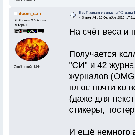
Re: Продам журналы "Страна Иг
doom_sun
«
Ответ #4 :
20 Октябрь 2010, 17:11:
REALьный 3DOшник
Ветеран
На счёт веса и п
Получается кол
"СИ" и 42 журнал
Сообщений: 1344
журналов (OMG,
плюс почти ко 
(даже для неко
стикеры, постер
И ещё немного 