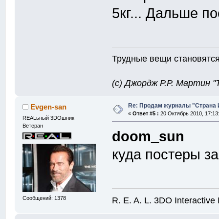
5кг... Дальше п
Трудные вещи становятся 
(с) Джордж Р.Р. Мартин 
Re: Продам журналы "Страна Иг
Evgen-san
«
Ответ #5 :
20 Октябрь 2010, 17:13
REALьный 3DOшник
Ветеран
doom_sun
куда постеры з
R. E. A. L. 3DO Interactive 
Сообщений: 1378