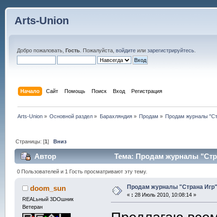
Arts-Union
Добро пожаловать,
Гость
. Пожалуйста,
войдите
или
зарегистрируйтесь
.
Начало
Сайт
Помощь
Поиск
Вход
Регистрация
Arts-Union
»
Основной раздел
»
Барахляндия
»
Продам
»
Продам журналы "Стр
Страницы: [
1
]
Вниз
Автор
Тема: Продам журналы "Стран
0 Пользователей и 1 Гость просматривают эту тему.
Продам журналы "Страна Игр" (
doom_sun
«
:
28 Июль 2010, 10:08:14 »
REALьный 3DOшник
Ветеран