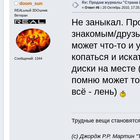
Re: Продам журналы "Страна Иг
doom_sun
«
Ответ #6 :
20 Октябрь 2010, 17:25
REALьный 3DOшник
Ветеран
Не заныкал. Про
знакомым/друзь
может что-то и 
копаться и иска
Сообщений: 1344
диски на месте 
помню может тож
всё - лень)
Трудные вещи становятся 
(с) Джордж Р.Р. Мартин 