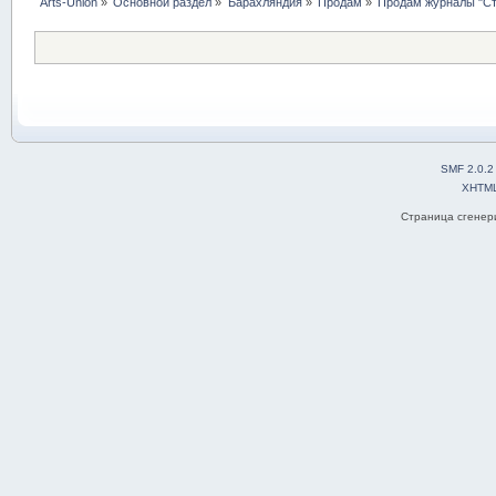
Arts-Union
»
Основной раздел
»
Барахляндия
»
Продам
»
Продам журналы "Стр
SMF 2.0.2
XHTM
Страница сгенери