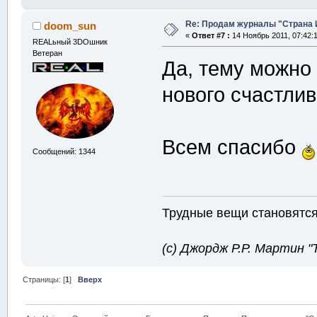
Re: Продам журналы "Страна Иг
doom_sun
«
Ответ #7 :
14 Ноябрь 2011, 07:42:1
REALьный 3DOшник
Ветеран
Да, тему можно
нового счастлив
Всем спасибо
Сообщений: 1344
Трудные вещи становятся 
(с) Джордж Р.Р. Мартин 
Страницы: [
1
]
Вверх