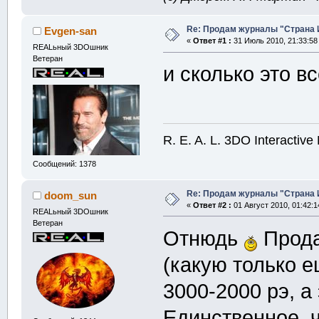
Re: Продам журналы "Страна Иг
Evgen-san
«
Ответ #1 :
31 Июль 2010, 21:33:58
REALьный 3DOшник
Ветеран
и сколько это в
R. E. A. L. 3DO Interactive 
Сообщений: 1378
Re: Продам журналы "Страна Иг
doom_sun
«
Ответ #2 :
01 Август 2010, 01:42:1
REALьный 3DOшник
Ветеран
Отнюдь
Прода
(какую только е
3000-2000 рэ, а
Единственное, ч