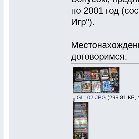
по 2001 год (со
Игр").
Местонахождени
договоримся.
GL_02.JPG
(299.81 КБ, 