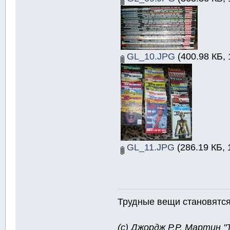
GL_10.JPG
(400.98 КБ, 
GL_11.JPG
(286.19 КБ, 
Трудные вещи становятся 
(с) Джордж Р.Р. Мартин 