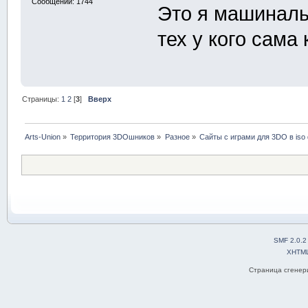
Сообщений: 1744
Это я машинал
тех у кого сама
Страницы:
1
2
[
3
]
Вверх
Arts-Union
»
Территория 3DOшников
»
Разное
»
Сайты с играми для 3DO в iso
SMF 2.0.2
XHTM
Страница сгенери