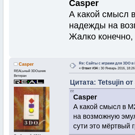
Casper
А какой смысл в
надежды на воз
Жалко конечно, 
Re: Сайты с играми для 3DO в
Casper
«
Ответ #34 :
30 Январь 2016, 18:26
REALьный 3DOшник
Ветеран
Цитата: Tetsujin от
Casper
А какой смысл в M
на возможную эмул
сути это мёртвый г