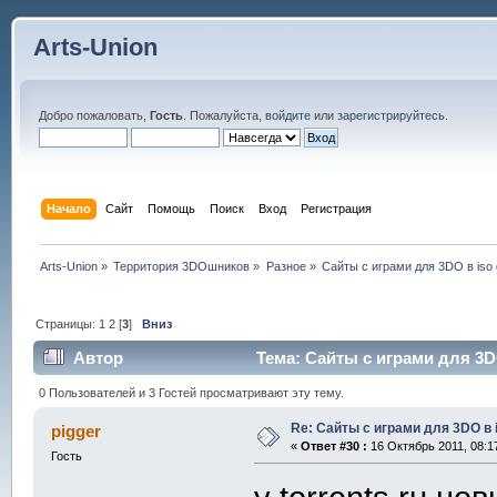
Arts-Union
Добро пожаловать,
Гость
. Пожалуйста,
войдите
или
зарегистрируйтесь
.
Начало
Сайт
Помощь
Поиск
Вход
Регистрация
Arts-Union
»
Территория 3DOшников
»
Разное
»
Сайты с играми для 3DO в iso
Страницы:
1
2
[
3
]
Вниз
Автор
Тема: Сайты с играми для 3D
0 Пользователей и 3 Гостей просматривают эту тему.
Re: Сайты с играми для 3DO в
pigger
«
Ответ #30 :
16 Октябрь 2011, 08:1
Гость