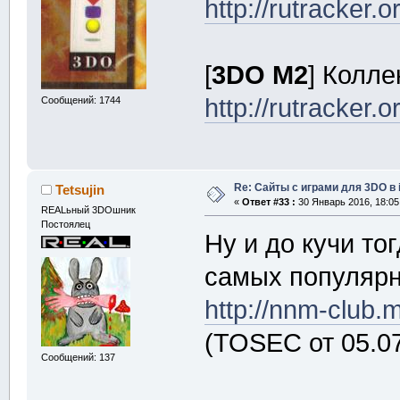
http://rutracker
[
3DO M2
] Колле
http://rutracker
Сообщений: 1744
Re: Сайты с играми для 3DO в
Tetsujin
«
Ответ #33 :
30 Январь 2016, 18:05
REALьный 3DOшник
Постоялец
Ну и до кучи то
самых популярн
http://nnm-club.
(TOSEC от 05.0
Сообщений: 137