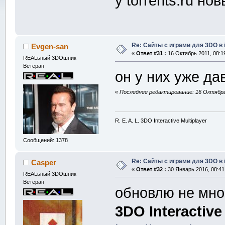
у torrents.ru но
Re: Сайты с играми для 3DO в
Evgen-san
«
Ответ #31 :
16 Октябрь 2011, 08:1
REALьный 3DOшник
Ветеран
он у них уже да
«
Последнее редактирование: 16 Октябрь 
R. E. A. L. 3DO Interactive Multiplayer
Сообщений: 1378
Re: Сайты с играми для 3DO в
Casper
«
Ответ #32 :
30 Январь 2016, 08:41
REALьный 3DOшник
Ветеран
обновлю не мно
3DO Interactive