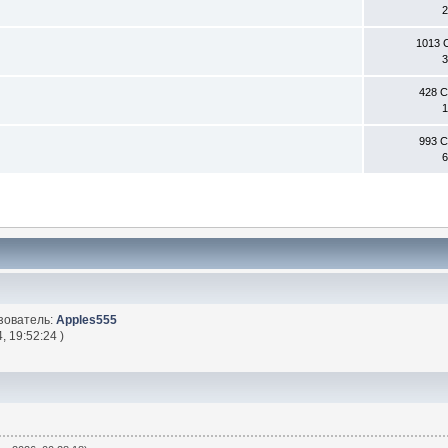
2
1013 
3
428 
1
993 
6
зователь:
Apples555
, 19:52:24 )