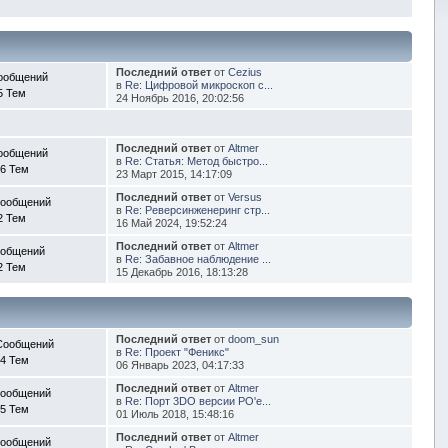
Последний ответ
от
Cezius
ообщений
в
Re: Цифровой микроскоп с...
5 Тем
24 Ноябрь 2016, 20:02:56
Последний ответ
от
Altmer
ообщений
в
Re: Статья: Метод быстро...
6 Тем
23 Март 2015, 14:17:09
Последний ответ
от
Versus
Сообщений
в
Re: Реверсинженеринг стр...
2 Тем
16 Май 2024, 19:52:24
Последний ответ
от
Altmer
ообщений
в
Re: Забавное наблюдение ...
2 Тем
15 Декабрь 2016, 18:13:28
Последний ответ
от
doom_sun
Сообщений
в
Re: Проект "Феникс"
4 Тем
06 Январь 2023, 04:17:33
Последний ответ
от
Altmer
Сообщений
в
Re: Порт 3DO версии PO'e...
5 Тем
01 Июль 2018, 15:48:16
Последний ответ
от
Altmer
Сообщений