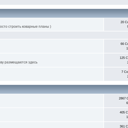
20 С
росто строить коварные планы )
66 С
1
125 
ву размещаются здесь
7 С
2867 
6
405 
1
361 