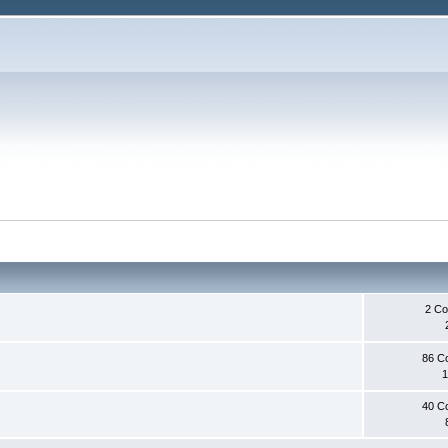
2 С
86 С
1
40 С