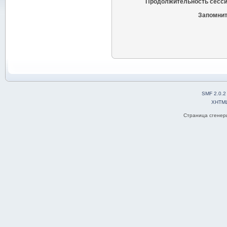
Продолжительность сесси
Запомнит
SMF 2.0.2
XHTM
Страница сгенери