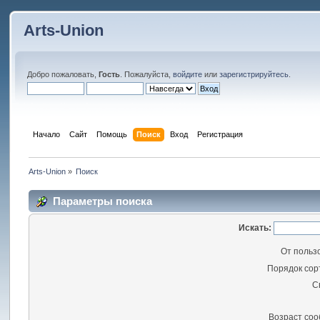
Arts-Union
Добро пожаловать,
Гость
. Пожалуйста,
войдите
или
зарегистрируйтесь
.
Начало
Сайт
Помощь
Поиск
Вход
Регистрация
Arts-Union
»
Поиск
Параметры поиска
Искать:
От польз
Порядок сор
С
Возраст со