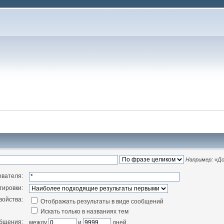
Например:
«До
ователя:
тировки:
войства:
Отображать результаты в виде сообщений
Искать только в названиях тем
общения:
между
и
дней