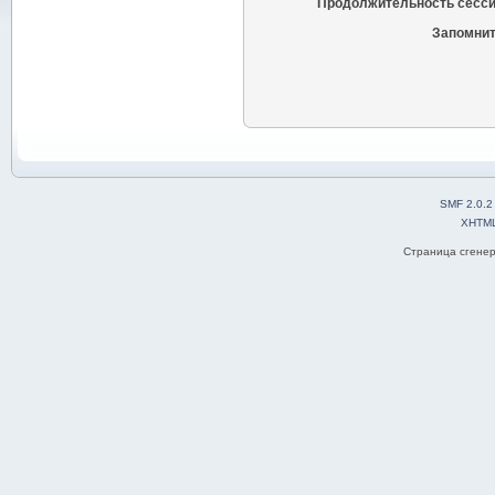
Продолжительность сесси
Запомнит
SMF 2.0.2
XHTM
Страница сгенер