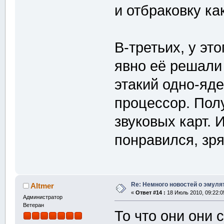
и отбраковку ка
В-третьих, у эт
явно её решали 
этакий одно-яд
процессор. Пол
звуковых карт.
понравился, зря
Re: Немного новостей о эмулят
Altmer
«
Ответ #14 :
18 Июль 2010, 09:22:0
Администратор
Ветеран
То что они они 