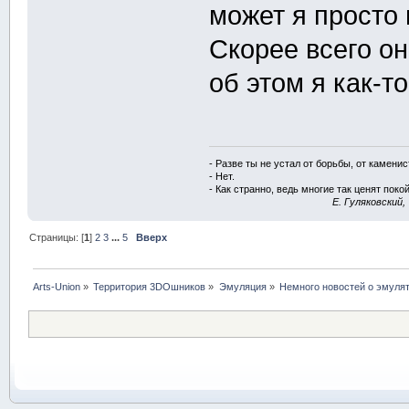
может я просто 
Скорее всего о
об этом я как-т
- Разве ты не устал от борьбы, от камени
- Нет.
- Как странно, ведь многие так ценят покой
E. Гуляковский,
Страницы: [
1
]
2
3
...
5
Вверх
Arts-Union
»
Территория 3DOшников
»
Эмуляция
»
Немного новостей о эмулят