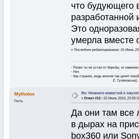
что будующего 
разработанной 
Это одноразова
умерла вместе 
«
Последнее редактирование: 01 Июль 201
- Разве ты не устал от борьбы, от камени
- Нет.
- Как странно, ведь многие так ценят покой
E. Гуляковский,
Re: Немного новостей о эмулят
Mytholos
«
Ответ #12 :
02 Июль 2010, 23:05:3
Гость
Да они там все 
в дырах на прис
box360 или Son