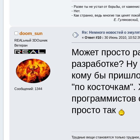
- Разве ты не устал от борьбы, от камени
- Нет.
- Как странно, ведь многие так ценят покой
E. Гуляковский,
Re: Немного новостей о эмулят
doom_sun
«
Ответ #10 :
30 Июнь 2010, 10:52:3
REALьный 3DOшник
Ветеран
Может просто р
разработке? Ну
кому бы пришло
"по косточкам".
Сообщений: 1344
программистов с
просто так
Трудные вещи становятся только труднее,