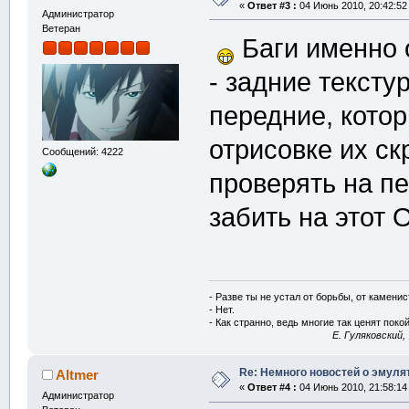
«
Ответ #3 :
04 Июнь 2010, 20:42:52
Администратор
Ветеран
Баги именно 
- задние текст
передние, кото
отрисовке их с
Сообщений: 4222
проверять на п
забить на этот 
- Разве ты не устал от борьбы, от камени
- Нет.
- Как странно, ведь многие так ценят покой
E. Гуляковский,
Re: Немного новостей о эмулят
Altmer
«
Ответ #4 :
04 Июнь 2010, 21:58:14
Администратор