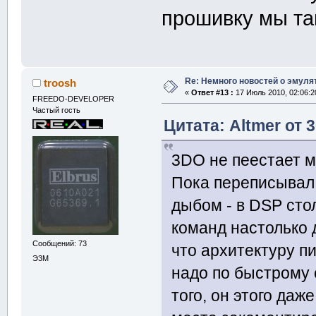
прошивку мы та
Re: Немного новостей о эмулят
troosh
«
Ответ #13 :
17 Июль 2010, 02:06:2
FREEDO-DEVELOPER
Частый гость
Цитата: Altmer от 
3DO не пеестает м
Пока переписывал 
дыбом - в DSP сто
команд настолько 
Сообщений: 73
что архитектуру п
Э3М
надо по быстрому с
того, он этого даж