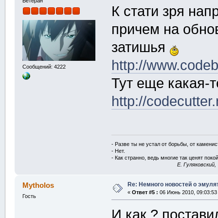
Ветеран
К стати зря нап
причем на обно
затишья
http://www.codeb
Сообщений: 4222
Тут еще какая-т
http://codecutter
- Разве ты не устал от борьбы, от камени
- Нет.
- Как странно, ведь многие так ценят покой
E. Гуляковский,
Re: Немного новостей о эмулят
Mytholos
«
Ответ #5 :
06 Июнь 2010, 09:03:53
Гость
И как ? постави