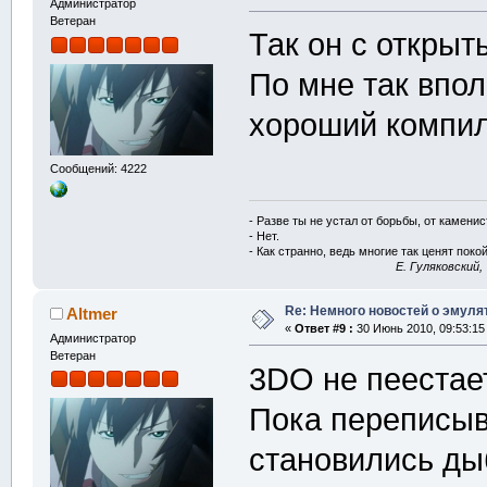
Администратор
Ветеран
Так он с открыт
По мне так впол
хороший компил
Сообщений: 4222
- Разве ты не устал от борьбы, от камени
- Нет.
- Как странно, ведь многие так ценят покой
E. Гуляковский,
Re: Немного новостей о эмулят
Altmer
«
Ответ #9 :
30 Июнь 2010, 09:53:15
Администратор
Ветеран
3DO не пеестает
Пока переписыв
становились ды