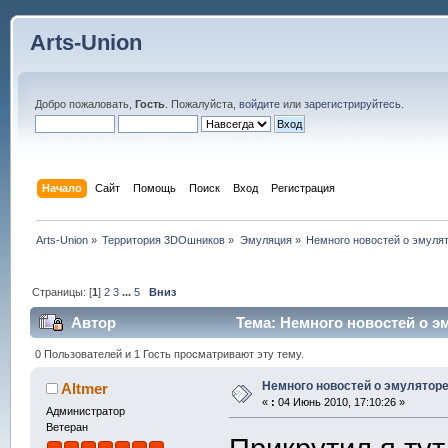
Arts-Union
Добро пожаловать,
Гость
. Пожалуйста,
войдите
или
зарегистрируйтесь
.
Начало
Сайт
Помощь
Поиск
Вход
Регистрация
Arts-Union
»
Территория 3DOшников
»
Эмуляция
»
Немного новостей о эмулят
Страницы: [
1
]
2
3
...
5
Вниз
Автор
Тема: Немного новостей о эм
0 Пользователей и 1 Гость просматривают эту тему.
Немного новостей о эмуляторе
Altmer
«
:
04 Июнь 2010, 17:10:26 »
Администратор
Ветеран