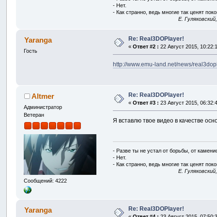
- Нет.
- Как странно, ведь многие так ценят покой
E. Гуляковский
Re: Real3DOPlayer!
Yaranga
«
Ответ #2 :
22 Август 2015, 10:22:
Гость
http://www.emu-land.net/news/real3dop
Re: Real3DOPlayer!
Altmer
«
Ответ #3 :
23 Август 2015, 06:32:
Администратор
Ветеран
Я вставлю твое видео в качестве осн
- Разве ты не устал от борьбы, от камен
- Нет.
- Как странно, ведь многие так ценят покой
E. Гуляковский
Сообщений: 4222
Re: Real3DOPlayer!
Yaranga
«
Ответ #4 :
23 Август 2015, 07:50: