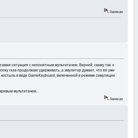
Записан
 самая ситуация с непонятным мультитачем. Верней, скажу так: к
нопку газа продолжаю удерживать, а эмулятор думает, что её уже
ую костыль в виде GameKeyboard, включенной в режиме симуляции
кривым мультитачем...
Записан