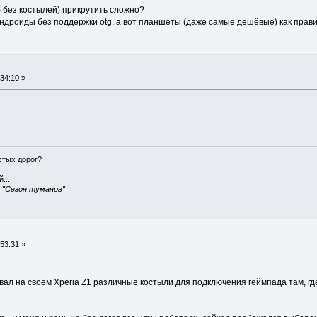
б без костылей) прикрутить сложно?
ндроиды без поддержки otg, а вот планшеты (даже самые дешёвые) как прав
34:10 »
истых дорог?
...
, "Сезон туманов"
53:31 »
ал на своём Xperia Z1 различные костыли для подключения геймпада там, гд