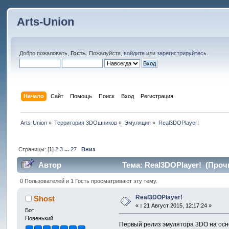
Arts-Union
Добро пожаловать,
Гость
. Пожалуйста,
войдите
или
зарегистрируйтесь
.
Начало
Сайт
Помощь
Поиск
Вход
Регистрация
Arts-Union
»
Территория 3DOшников
»
Эмуляция
»
Real3DOPlayer!
Страницы: [
1
]
2
3
...
27
Вниз
Автор
Тема: Real3DOPlayer! (Прочи
0 Пользователей и 1 Гость просматривают эту тему.
Real3DOPlayer!
Shost
«
:
21 Август 2015, 12:17:24 »
Бот
Новенький
Первый релиз эмулятора 3DO на осн