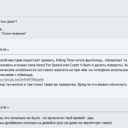
истых дорог?
...
, "Сезон туманов"
9:39 »
ooM местами перестаёт хрюкать, Killing Time почти фуллспид... Напрягает та
овать в гонках типа Need For Speed или Crash 'n Burn и делать повороты. К
ехнические особенности хостового агрегата ни при чём: на телефоне использ
ческими с геймпада.
tps://youtu.be/2nfmRTfMawM
нд тач-кнопок и там точно такая же заморочка. Вряд ли это можно объяснить 
3:06 »
ы это печально не было - но мультитач твой кривой - увы.
ых драйверах сенсора на девайсе (раз уж даже на эмуляторе такое).