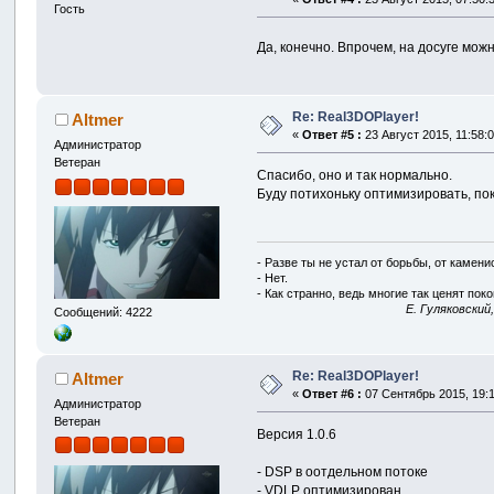
Гость
Да, конечно. Впрочем, на досуге можн
Re: Real3DOPlayer!
Altmer
«
Ответ #5 :
23 Август 2015, 11:58:0
Администратор
Ветеран
Спасибо, оно и так нормально.
Буду потихоньку оптимизировать, пок
- Разве ты не устал от борьбы, от камен
- Нет.
- Как странно, ведь многие так ценят покой
E. Гуляковский
Сообщений: 4222
Re: Real3DOPlayer!
Altmer
«
Ответ #6 :
07 Сентябрь 2015, 19:1
Администратор
Ветеран
Версия 1.0.6
- DSP в оотдельном потоке
- VDLP оптимизирован