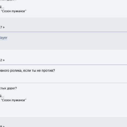
...
, "Сезон туманов"
17 »
layer
42 »
овного ролика, если ты не против?
истых дорог?
...
, "Сезон туманов"
38 »