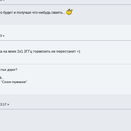
о будет и получше что-нибудь сваять...
3 »
а на моих 2х1.3ГГц тормозить не перестанет =)
истых дорог?
...
, "Сезон туманов"
3:17 »