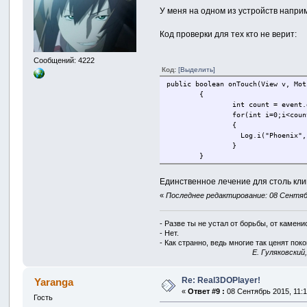
У меня на одном из устройств напри
Код проверки для тех кто не верит:
Сообщений: 4222
Код:
[Выделить]
public boolean onTouch(View v, Mot
{
int count = event.
for(int i=0;i<coun
{
Log.i("Phoenix", "toch "+i+"
}
}
Единственное лечение для столь кли
«
Последнее редактирование: 08 Сентябрь
- Разве ты не устал от борьбы, от камен
- Нет.
- Как странно, ведь многие так ценят покой
E. Гуляковский
Re: Real3DOPlayer!
Yaranga
«
Ответ #9 :
08 Сентябрь 2015, 11:1
Гость