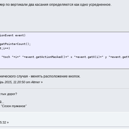
мер по вертикали два касания определяются как одно усредненное.
ionEvent event)
getPointerCount();
t;i++)
 "+event.getActionMasked()+" x "+event.getX(i)+" y "+event.getY
нического случая - менять расположение кнопок.
 2015, 11:20:50 от Altmer
»
истых дорог?
...
, "Сезон туманов"
5:32 »