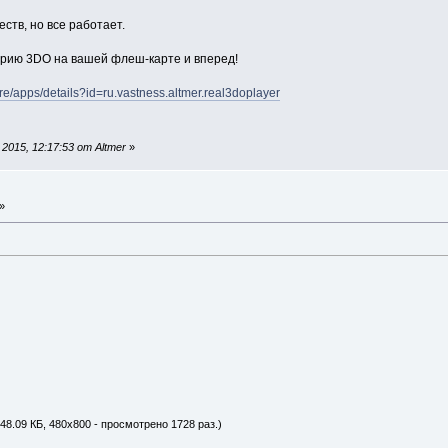
ств, но все работает.
орию 3DO на вашей флеш-карте и вперед!
ore/apps/details?id=ru.vastness.altmer.real3doplayer
015, 12:17:53 от Altmer
»
 »
48.09 КБ, 480x800 - просмотрено 1728 раз.)