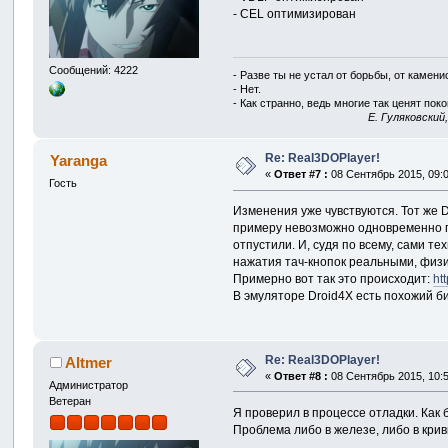
- CEL оптимизирован
Сообщений: 4222
- Разве ты не устал от борьбы, от камен
- Нет.
- Как странно, ведь многие так ценят покой
E. Гуляковский
Re: Real3DOPlayer!
Yaranga
«
Ответ #7 :
08 Сентябрь 2015, 09:0
Гость
Изменения уже чувствуются. Тот же D
примеру невозможно одновременно газ
отпустили. И, судя по всему, сами т
нажатия тач-кнопок реальными, физи
Примерно вот так это происходит:
ht
В эмуляторе Droid4X есть похожий би
Re: Real3DOPlayer!
Altmer
«
Ответ #8 :
08 Сентябрь 2015, 10:5
Администратор
Ветеран
Я проверил в процессе отладки. Как б
Проблема либо в железе, либо в крив