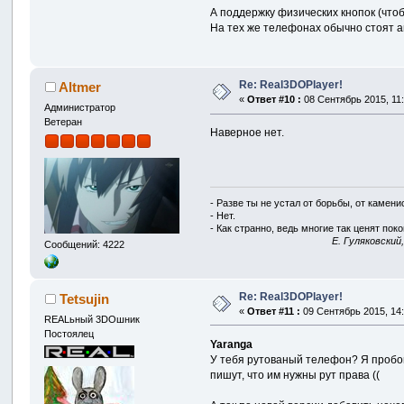
А поддержку физических кнопок (что
На тех же телефонах обычно стоят а
Re: Real3DOPlayer!
Altmer
«
Ответ #10 :
08 Сентябрь 2015, 11:
Администратор
Ветеран
Наверное нет.
- Разве ты не устал от борьбы, от камен
- Нет.
- Как странно, ведь многие так ценят покой
E. Гуляковский
Сообщений: 4222
Re: Real3DOPlayer!
Tetsujin
«
Ответ #11 :
09 Сентябрь 2015, 14:
REALьный 3DOшник
Постоялец
Yaranga
У тебя рутованый телефон? Я пробов
пишут, что им нужны рут права ((