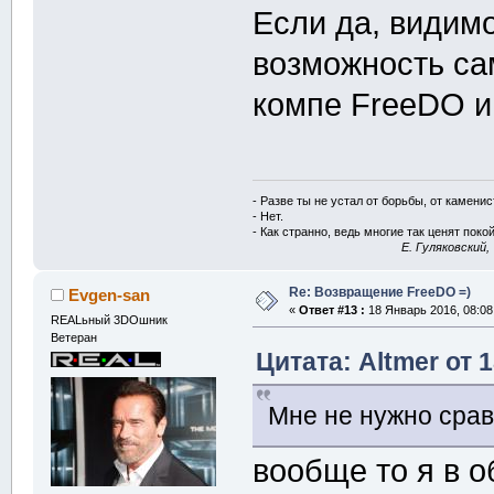
Если да, видимо
возможность са
компе FreeDO и
- Разве ты не устал от борьбы, от камени
- Нет.
- Как странно, ведь многие так ценят покой
E. Гуляковский,
Re: Возвращение FreeDO =)
Evgen-san
«
Ответ #13 :
18 Январь 2016, 08:08
REALьный 3DOшник
Ветеран
Цитата: Altmer от 
Мне не нужно срав
вообще то я в 