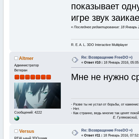
показывает одну
игре звук заика
«
Последнее редактирование: 18 Январь 2
R. E. A. L. 3DO Interactive Multiplayer
Re: Возвращение FreeDO =)
Altmer
«
Ответ #10 :
18 Январь 2016, 05:05
Администратор
Ветеран
Мне не нужно с
- Разве ты не устал от борьбы, от камени
- Нет.
Сообщений: 4222
- Как странно, ведь многие так ценят покой
E. Гуляковский,
Re: Возвращение FreeDO =)
Versus
«
Ответ #11 :
18 Январь 2016, 07:52
REALьный 3DOшник