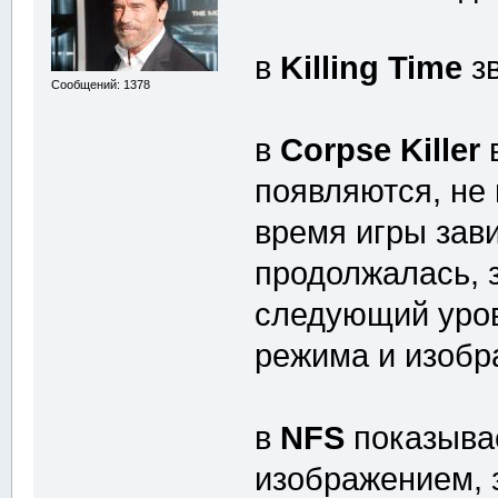
в
Killing Time
зв
Сообщений: 1378
в
Corpse Killer
появляются, не 
время игры зав
продолжалась, 
следующий уров
режима и изоб
в
NFS
показывае
изображением, 