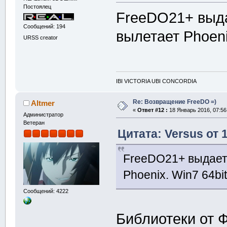
Постоялец
FreeDO21+ выда
Сообщений: 194
вылетает Phoenix
URSS creator
IBI VICTORIA UBI CONCORDIA
Re: Возвращение FreeDO =)
Altmer
«
Ответ #12 :
18 Январь 2016, 07:56
Администратор
Ветеран
Цитата: Versus от 
FreeDO21+ выдает 
Phoenix. Win7 64bit
Сообщений: 4222
Библиотеки от 