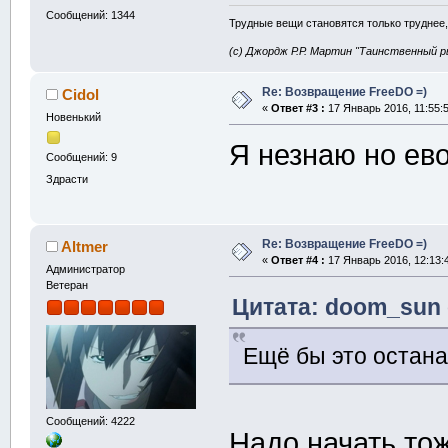
Сообщений: 1344
Трудные вещи становятся только труднее,
(с) Джордж Р.Р. Мартин "Таинственный р
Re: Возвращение FreeDO =)
Cidol
«
Ответ #3 :
17 Январь 2016, 11:55:5
Новенький
Я незнаю но ев
Сообщений: 9
Здрасти
Re: Возвращение FreeDO =)
Altmer
«
Ответ #4 :
17 Январь 2016, 12:13:
Администратор
Ветеран
Цитата: doom_sun о
Ещё бы это остана
Сообщений: 4222
Надо начать то