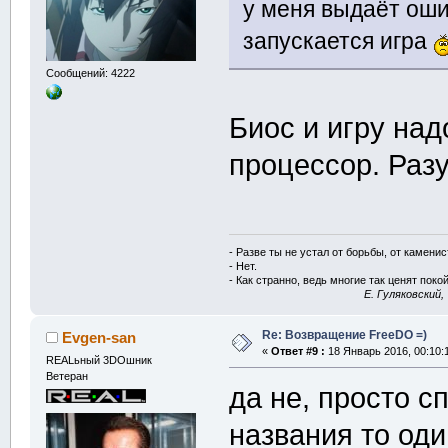
у меня выдаёт ошиб
запускается игра
Сообщений: 4222
Биос и игру над
процессор. Разу
- Разве ты не устал от борьбы, от камени
- Нет.
- Как странно, ведь многие так ценят покой
E. Гуляковский,
Re: Возвращение FreeDO =)
Evgen-san
«
Ответ #9 :
18 Январь 2016, 00:10:
REALьный 3DOшник
Ветеран
да не, просто с
названия то од