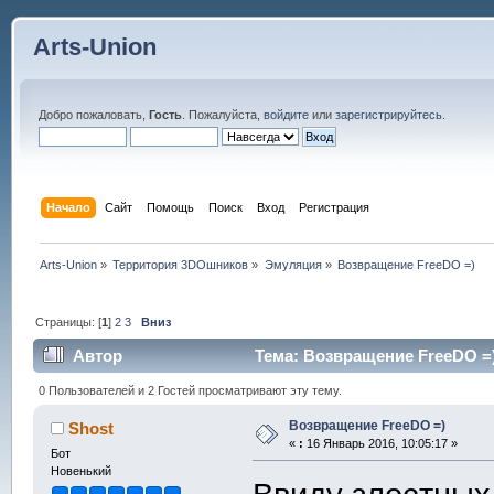
Arts-Union
Добро пожаловать,
Гость
. Пожалуйста,
войдите
или
зарегистрируйтесь
.
Начало
Сайт
Помощь
Поиск
Вход
Регистрация
Arts-Union
»
Территория 3DOшников
»
Эмуляция
»
Возвращение FreeDO =)
Страницы: [
1
]
2
3
Вниз
Автор
Тема: Возвращение FreeDO =)
0 Пользователей и 2 Гостей просматривают эту тему.
Возвращение FreeDO =)
Shost
«
:
16 Январь 2016, 10:05:17 »
Бот
Новенький