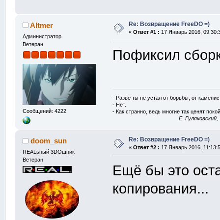
Re: Возвращение FreeDO =)
Altmer
«
Ответ #1 :
17 Январь 2016, 09:30:
Администратор
Ветеран
Пофиксил сборк
- Разве ты не устал от борьбы, от камени
- Нет.
Сообщений: 4222
- Как странно, ведь многие так ценят покой
E. Гуляковский,
Re: Возвращение FreeDO =)
doom_sun
«
Ответ #2 :
17 Январь 2016, 11:13:5
REALьный 3DOшник
Ветеран
Ещё бы это ост
копирования...