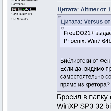
REALьный 3DOшник
Постоялец
Цитата: Altmer от 
Сообщений: 194
URSS creator
Цитата: Versus от
FreeDO21+ выдает
Phoenix. Win7 64bi
Библиотеки от Фен
Если да, видимо п
самостоятельно со
прямо из кретора?
Бросил в папку 
WinXP SP3 32 bi