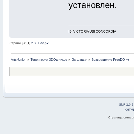
установлен.
IBI VICTORIA UBI CONCORDIA
Страницы: [
1
]
2
3
Вверх
Arts-Union
»
Территория 3DOшников
»
Эмуляция
»
Возвращение FreeDO =)
SMF 2.0.2
XHTM
Страница сгенери