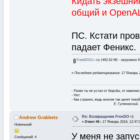
Кидать экзешник
общий и OpenA
ПС. Кстати про
падает Феникс.
FreeDO21+.zip
(492.62 КБ - загружено 9
«
Последнее редактирование: 17 Январь 2
- Разве ты не устал от борьбы, от камени
- Нет.
- Как странно, ведь многие так ценят покой
E. Гуляковский,
Re: Возвращение FreeDO =)
Andrew Grabbets
«
Ответ #6 :
17 Январь 2016, 12:47:
Новенький
У меня не запус
Сообщений: 4