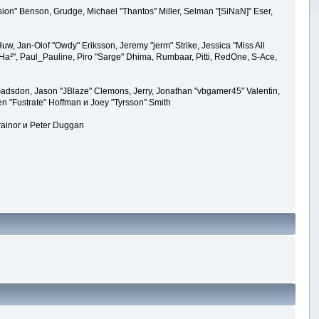
ion" Benson, Grudge, Michael "Thantos" Miller, Selman "[SiNaN]" Eser,
uw, Jan-Olof "Owdy" Eriksson, Jeremy "jerm" Strike, Jessica "Miss All
k "Ha²", Paul_Pauline, Piro "Sarge" Dhima, Rumbaar, Pitti, RedOne, S-Ace,
adsdon, Jason "JBlaze" Clemons, Jerry, Jonathan "vbgamer45" Valentin,
en "Fustrate" Hoffman и Joey "Tyrsson" Smith
rainor и Peter Duggan