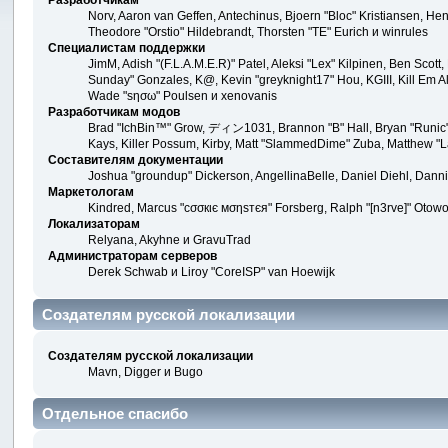
Разработчикам
Norv, Aaron van Geffen, Antechinus, Bjoern "Bloc" Kristiansen, H
Theodore "Orstio" Hildebrandt, Thorsten "TE" Eurich и winrules
Специалистам поддержки
JimM, Adish "(F.L.A.M.E.R)" Patel, Aleksi "Lex" Kilpinen, Ben Scot
Sunday" Gonzales, K@, Kevin "greyknight17" Hou, KGIII, Kill Em All
Wade "sησω" Poulsen и xenovanis
Разработчикам модов
Brad "IchBin™" Grow, ディン1031, Brannon "B" Hall, Bryan "Runic" 
Kays, Killer Possum, Kirby, Matt "SlammedDime" Zuba, Matthew "La
Составителям документации
Joshua "groundup" Dickerson, AngellinaBelle, Daniel Diehl, Dann
Маркетологам
Kindred, Marcus "cσσкιє мσηѕтєя" Forsberg, Ralph "[n3rve]" Otowo
Локализаторам
Relyana, Akyhne и GravuTrad
Администраторам серверов
Derek Schwab и Liroy "CoreISP" van Hoewijk
Создателям русской локализации
Создателям русской локализации
Mavn, Digger и Bugo
Отдельное спасибо