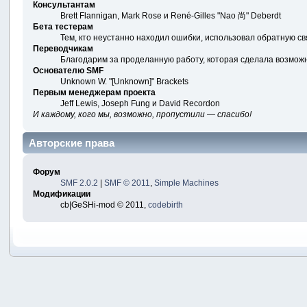
Консультантам
Brett Flannigan, Mark Rose и René-Gilles "Nao 尚" Deberdt
Бета тестерам
Тем, кто неустанно находил ошибки, использовал обратную свя
Переводчикам
Благодарим за проделанную работу, которая сделала возмож
Основателю SMF
Unknown W. "[Unknown]" Brackets
Первым менеджерам проекта
Jeff Lewis, Joseph Fung и David Recordon
И каждому, кого мы, возможно, пропустили — спасибо!
Авторские права
Форум
SMF 2.0.2
|
SMF © 2011
,
Simple Machines
Модификации
cb|GeSHi-mod © 2011,
codebirth