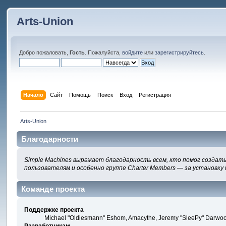
Arts-Union
Добро пожаловать,
Гость
. Пожалуйста,
войдите
или
зарегистрируйтесь
.
Начало
Сайт
Помощь
Поиск
Вход
Регистрация
Arts-Union
Благодарности
Simple Machines выражает благодарность всем, кто помог создать
пользователям и особенно группе Charter Members — за установку 
Команде проекта
Поддержке проекта
Michael "Oldiesmann" Eshom, Amacythe, Jeremy "SleePy" Darwood