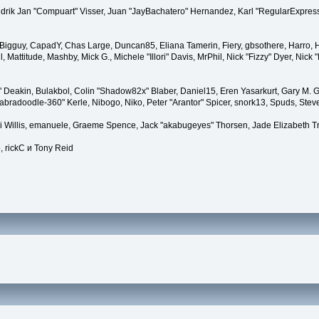
endrik Jan "Compuart" Visser, Juan "JayBachatero" Hernandez, Karl "RegularExpress
t, Bigguy, CapadY, Chas Large, Duncan85, Eliana Tamerin, Fiery, gbsothere, Harro, H
, Mattitude, Mashby, Mick G., Michele "Illori" Davis, MrPhil, Nick "Fizzy" Dyer, Nic
Deakin, Bulakbol, Colin "Shadow82x" Blaber, Daniel15, Eren Yasarkurt, Gary M. G
bradoodle-360" Kerle, Nibogo, Niko, Peter "Arantor" Spicer, snork13, Spuds, Stev
ii Willis, emanuele, Graeme Spence, Jack "akabugeyes" Thorsen, Jade Elizabeth T
, rickC и Tony Reid