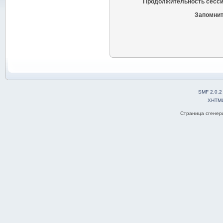
Продолжительность сесси
Запомнит
SMF 2.0.2
XHTM
Страница сгенери