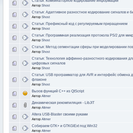
Статья: Комбинаторное кодирование информации
Автор
Shost
Статья: Адаптивное разностное кодирование сигналов и б
Автор
Shost
Статья: Префиксный код с регулируемым приращением
Автор
Shost
Статья: Программная реализация протокола PS/2 для мик
Автор
Shost
Статья: Метод сегментации сферы при моделировании по
Автор
Shost
Статья: Технология аффинно-разностного кодирования дл
цифровых сигналов
Автор
Shost
Статья: USB программатор для AVR и интерфейс обмена д
флаконе
Автор
Shost
Вызов функций C++ из QtScript
Автор
Altmer
Динамическая рекомпиляция - LibJIT
Автор
Altmer
Altera USB-Blaster своими руками
Автор
Altmer
Собираем GTK+ и GTKGlExt под Win32
Автор
Altmer