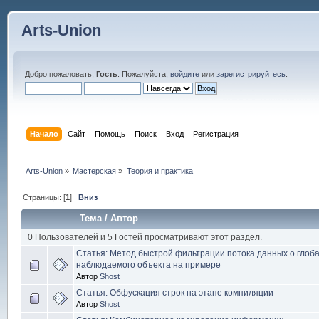
Arts-Union
Добро пожаловать,
Гость
. Пожалуйста,
войдите
или
зарегистрируйтесь
.
Начало
Сайт
Помощь
Поиск
Вход
Регистрация
Arts-Union
»
Мастерская
»
Теория и практика
Страницы: [
1
]
Вниз
Тема
/
Автор
0 Пользователей и 5 Гостей просматривают этот раздел.
Статья: Метод быстрой фильтрации потока данных о глоб
наблюдаемого объекта на примере
Автор
Shost
Статья: Обфускация строк на этапе компиляции
Автор
Shost