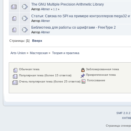
The GNU Multiple Precision Arithmetic Library
Автор
Altmer
«
1
2
»
Статья: Связка по SPI на примере контроллеров mega32 и 
Автор
Altmer
Библиотека для работы со шрифтами - FreeType 2
Автор
Altmer
Страницы: [
1
]
Вверх
Arts-Union
»
Мастерская
»
Теория и практика
Обычная тема
Заблокированная тема
Прикрепленная тема
Популярная тема (более 15 ответов)
Голосование
Очень популярная тема (более 25 ответов)
SMF 2.0.2
XHTM
Страница сгенери