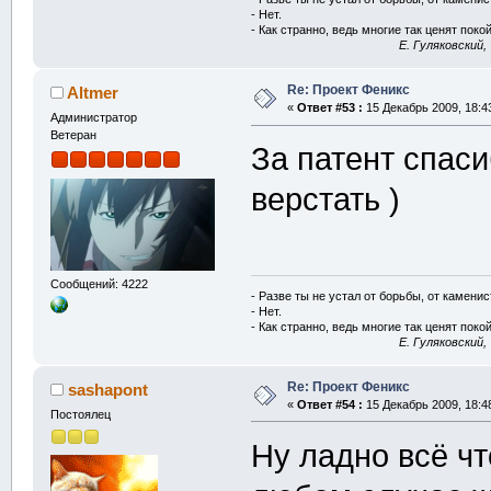
- Нет.
- Как странно, ведь многие так ценят покой
E. Гуляковский,
Re: Проект Феникс
Altmer
«
Ответ #53 :
15 Декабрь 2009, 18:4
Администратор
Ветеран
За патент спаси
верстать )
Сообщений: 4222
- Разве ты не устал от борьбы, от камени
- Нет.
- Как странно, ведь многие так ценят покой
E. Гуляковский,
Re: Проект Феникс
sashapont
«
Ответ #54 :
15 Декабрь 2009, 18:4
Постоялец
Ну ладно всё ч