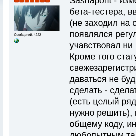
Sashapont - изм
бета-тестера, в
(не заходил на 
появлялся регу
Сообщений: 4222
учавствовал ни
Кроме того стат
свежезарегистр
даваться не буде
сделать - сдела
(есть целый ря
нужно решить), 
общему коду, и
любопытным там