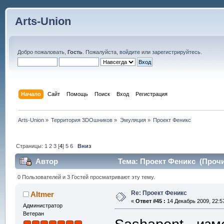
Arts-Union
Добро пожаловать,
Гость
. Пожалуйста,
войдите
или
зарегистрируйтесь
.
Начало
Сайт
Помощь
Поиск
Вход
Регистрация
Arts-Union
»
Территория 3DOшников
»
Эмуляция
»
Проект Феникс
Страницы:
1
2
3
[
4
]
5
6
Вниз
Автор
Тема: Проект Феникс (Прочи
0 Пользователей и 3 Гостей просматривают эту тему.
Re: Проект Феникс
Altmer
«
Ответ #45 :
14 Декабрь 2009, 22:5
Администратор
Ветеран