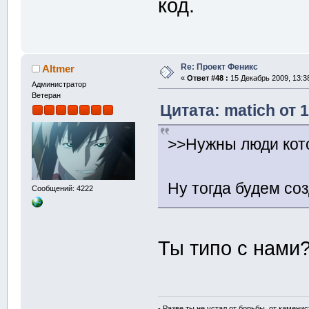
код.
Re: Проект Феникс
Altmer
«
Ответ #48 :
15 Декабрь 2009, 13:3
Администратор
Ветеран
Цитата: matich от 
>>Нужны люди кото
Ну тогда будем со
Сообщений: 4222
Ты типо с нами
- Разве ты не устал от борьбы, от камени