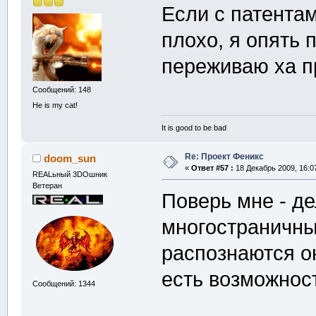
Если с патента
плохо, я опять 
переживаю ха пр
Сообщений: 148
He is my cat!
It is good to be bad
Re: Проект Феникс
doom_sun
«
Ответ #57 :
18 Декабрь 2009, 16:0
REALьный 3DOшник
Ветеран
Поверь мне - де
многостраничные
распознаются он
есть возможнос
Сообщений: 1344