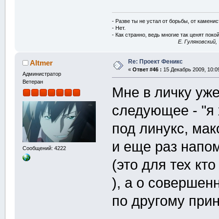
- Разве ты не устал от борьбы, от камени
- Нет.
- Как странно, ведь многие так ценят покой
E. Гуляковский,
Re: Проект Феникс
Altmer
«
Ответ #46 :
15 Декабрь 2009, 10:0
Администратор
Ветеран
Мне в личку уж
следующее - "я
под линукс, мако
и еще раз напом
Сообщений: 4222
(это для тех к
), а о совершен
по другому прин