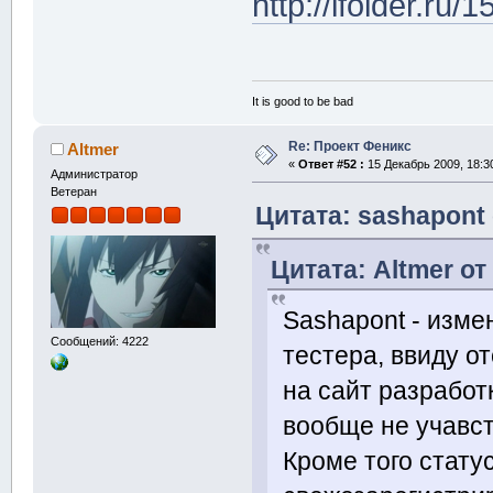
http://ifolder.ru
It is good to be bad
Re: Проект Феникс
Altmer
«
Ответ #52 :
15 Декабрь 2009, 18:3
Администратор
Ветеран
Цитата: sashapont 
Цитата: Altmer от
Sashapont - изме
Сообщений: 4222
тестера, ввиду о
на сайт разработк
вообще не учавс
Кроме того стату