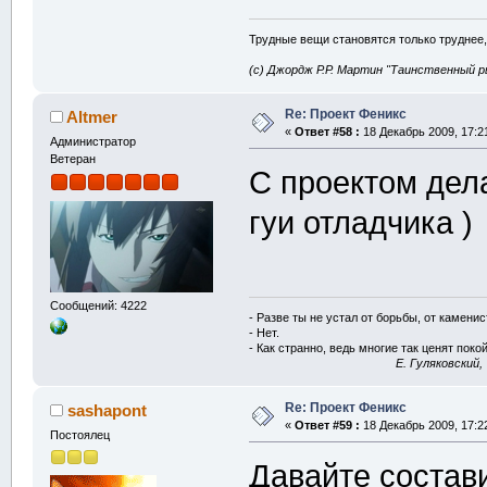
Трудные вещи становятся только труднее,
(с) Джордж Р.Р. Мартин "Таинственный р
Re: Проект Феникс
Altmer
«
Ответ #58 :
18 Декабрь 2009, 17:2
Администратор
Ветеран
С проектом дела
гуи отладчика )
Сообщений: 4222
- Разве ты не устал от борьбы, от камени
- Нет.
- Как странно, ведь многие так ценят покой
E. Гуляковский,
Re: Проект Феникс
sashapont
«
Ответ #59 :
18 Декабрь 2009, 17:2
Постоялец
Давайте состави