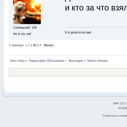
и кто за что взя
Сообщений: 148
It is good to be bad
He is my cat!
Страницы:
1
2
3
[
4
]
5
6
Вверх
Arts-Union
»
Территория 3DOшников
»
Эмуляция
»
Проект Феникс
SMF 2.0.2
XHTM
Страница сгенери