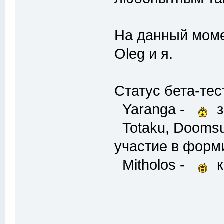
На данный моме
Oleg и я.
Статус бета-тес
Yaranga -
з
Totaku, Doomsu
участие в форм
Mitholos -
к