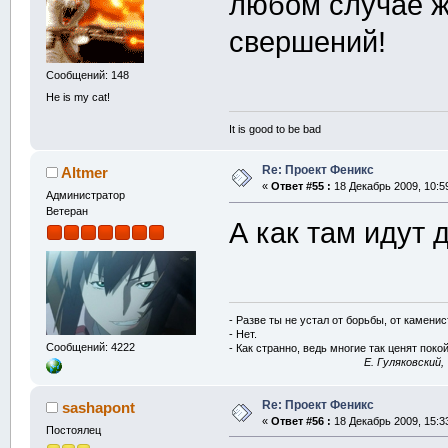
любом случае ж
свершений!
Сообщений: 148
He is my cat!
It is good to be bad
Re: Проект Феникс
Altmer
«
Ответ #55 :
18 Декабрь 2009, 10:5
Администратор
Ветеран
А как там идут 
- Разве ты не устал от борьбы, от камени
- Нет.
Сообщений: 4222
- Как странно, ведь многие так ценят покой
E. Гуляковский,
Re: Проект Феникс
sashapont
«
Ответ #56 :
18 Декабрь 2009, 15:3
Постоялец