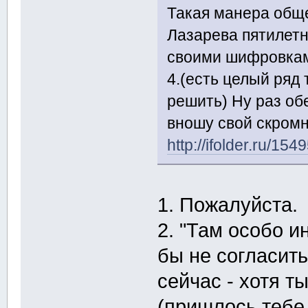
Такая манера общ
Лазарева пятилетн
своими шифровка
4.(есть целый ряд
решить) Ну раз об
вношу свой скром
http://ifolder.ru/15
1. Пожалуйста.
2. "Там особо и
бы не согласить
сейчас - хотя т
(пришлось тебе 