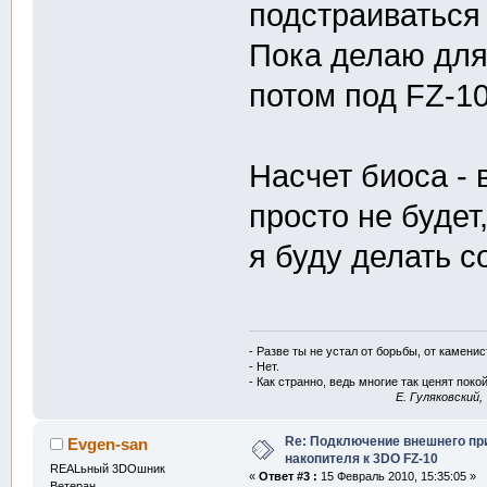
подстраиваться 
Пока делаю дл
потом под FZ-10
Насчет биоса - 
просто не будет
я буду делать 
- Разве ты не устал от борьбы, от камени
- Нет.
- Как странно, ведь многие так ценят покой
E. Гуляковский,
Re: Подключение внешнего п
Evgen-san
накопителя к 3DO FZ-10
REALьный 3DOшник
«
Ответ #3 :
15 Февраль 2010, 15:35:05 »
Ветеран