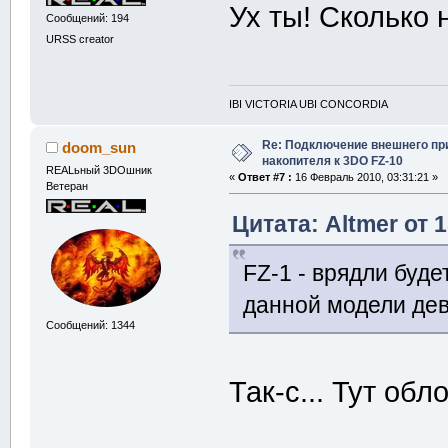
Ух ты! Сколько
Сообщений: 194
URSS creator
IBI VICTORIA UBI CONCORDIA
Re: Подключение внешнего п
doom_sun
накопителя к 3DO FZ-10
REALьный 3DOшник
«
Ответ #7 :
16 Февраль 2010, 03:31:21 »
Ветеран
Цитата: Altmer от 
FZ-1 - врядли буде
данной модели дев
Сообщений: 1344
Так-с... Тут об