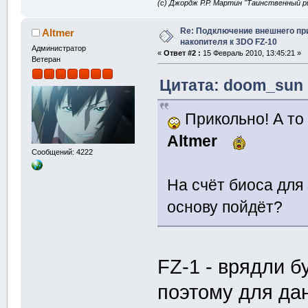
(с) Джордж Р.Р. Мартин "Таинственный р
Re: Подключение внешнего п
Altmer
накопителя к 3DO FZ-10
Администратор
«
Ответ #2 :
15 Февраль 2010, 13:45:21 »
Ветеран
Цитата: doom_sun 
Прикольно! А то 
Altmer
Сообщений: 4222
На счёт биоса для 
основу пойдёт?
FZ-1 - врядли бу
поэтому для да