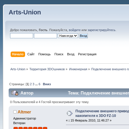
Arts-Union
Добро пожаловать,
Гость
. Пожалуйста,
войдите
или
зарегистрируйтесь
.
Начало
Сайт
Помощь
Поиск
Вход
Регистрация
Arts-Union
»
Территория 3DOшников
»
Инженерная
»
Подключение внешнего п
Страницы: [
1
]
2
3
...
6
Вниз
Автор
Тема: Подключение внешнего
раз)
0 Пользователей и 4 Гостей просматривают эту тему.
Подключение внешнего приво
Altmer
накопителя к 3DO FZ-10
Администратор
«
:
15 Февраль 2010, 11:46:27 »
Ветеран