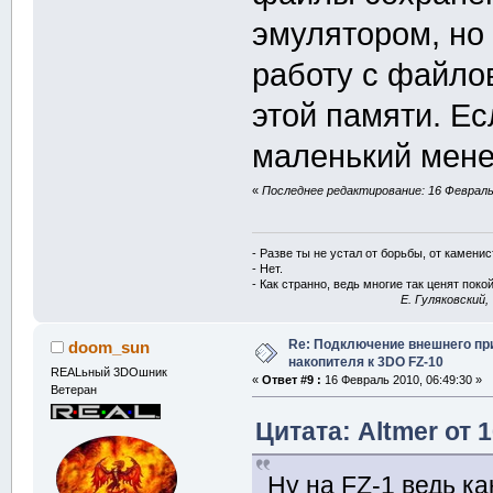
эмулятором, но 
работу с файло
этой памяти. Ес
маленький мен
«
Последнее редактирование: 16 Февраль 
- Разве ты не устал от борьбы, от камени
- Нет.
- Как странно, ведь многие так ценят покой
E. Гуляковский,
Re: Подключение внешнего п
doom_sun
накопителя к 3DO FZ-10
REALьный 3DOшник
«
Ответ #9 :
16 Февраль 2010, 06:49:30 »
Ветеран
Цитата: Altmer от 
Ну на FZ-1 ведь ка