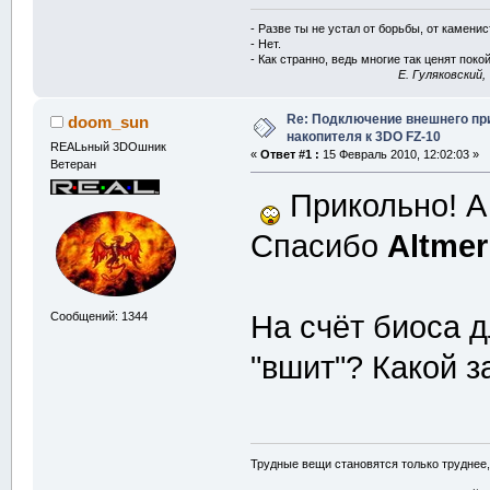
- Разве ты не устал от борьбы, от камени
- Нет.
- Как странно, ведь многие так ценят покой
E. Гуляковский,
Re: Подключение внешнего п
doom_sun
накопителя к 3DO FZ-10
REALьный 3DOшник
«
Ответ #1 :
15 Февраль 2010, 12:02:03 »
Ветеран
Прикольно! А 
Спасибо
Altmer
Сообщений: 1344
На счёт биоса д
"вшит"? Какой з
Трудные вещи становятся только труднее,