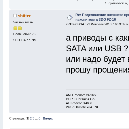
E. Гуляковский,
Re: Подключение внешнего п
shitter
накопителя к 3DO FZ-10
Частый гость
«
Ответ #14 :
23 Февраль 2010, 16:59:39 »
Сообщений: 76
а приводы с ка
SHIT HAPPENS
SATA или USB ?
или надо будет 
прошу прощения
AMD Phenom x4 9650
DDR II Corsair 4 Gb
ATI Radeon X4850
Win 7 Ultimate x64 ENU
Страницы: [
1
]
2
3
...
6
Вверх