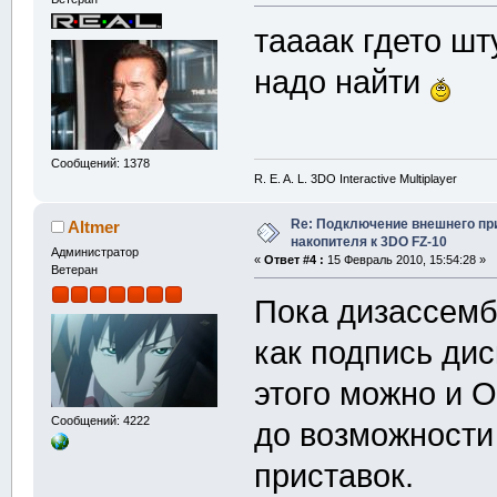
таааак гдето шт
надо найти
Сообщений: 1378
R. E. A. L. 3DO Interactive Multiplayer
Re: Подключение внешнего п
Altmer
накопителя к 3DO FZ-10
Администратор
«
Ответ #4 :
15 Февраль 2010, 15:54:28 »
Ветеран
Пока дизассембл
как подпись дис
этого можно и O
Сообщений: 4222
до возможности
приставок.