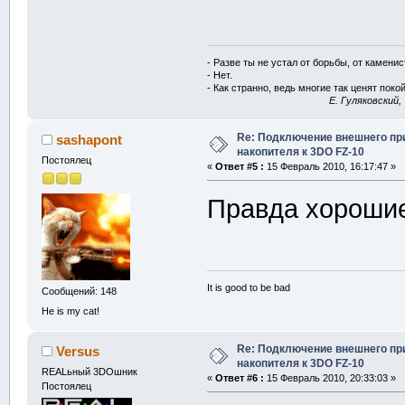
- Разве ты не устал от борьбы, от камени
- Нет.
- Как странно, ведь многие так ценят покой
E. Гуляковский,
Re: Подключение внешнего п
sashapont
накопителя к 3DO FZ-10
Постоялец
«
Ответ #5 :
15 Февраль 2010, 16:17:47 »
Правда хорошие
It is good to be bad
Сообщений: 148
He is my cat!
Re: Подключение внешнего п
Versus
накопителя к 3DO FZ-10
REALьный 3DOшник
«
Ответ #6 :
15 Февраль 2010, 20:33:03 »
Постоялец