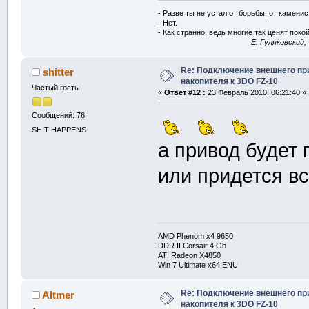
- Разве ты не устал от борьбы, от камени
- Нет.
- Как странно, ведь многие так ценят покой
E. Гуляковский,
Re: Подключение внешнего п
shitter
накопителя к 3DO FZ-10
Частый гость
«
Ответ #12 :
23 Февраль 2010, 06:21:40 »
Сообщений: 76
SHIT HAPPENS
а привод будет 
или придется вс
AMD Phenom x4 9650
DDR II Corsair 4 Gb
ATI Radeon X4850
Win 7 Ultimate x64 ENU
Re: Подключение внешнего п
Altmer
накопителя к 3DO FZ-10