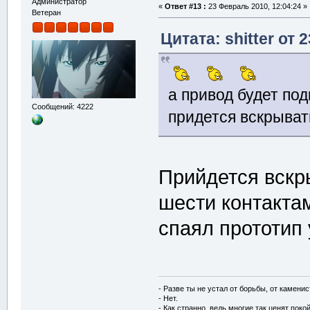
Администратор
«
Ответ #13 :
23 Февраль 2010, 12:04:24 »
Ветеран
Цитата: shitter от 
а привод будет по
Сообщений: 4222
придется вскрыват
Прийдется вскры
шести контактам
спаял прототип 
- Разве ты не устал от борьбы, от камени
- Нет.
- Как странно, ведь многие так ценят покой