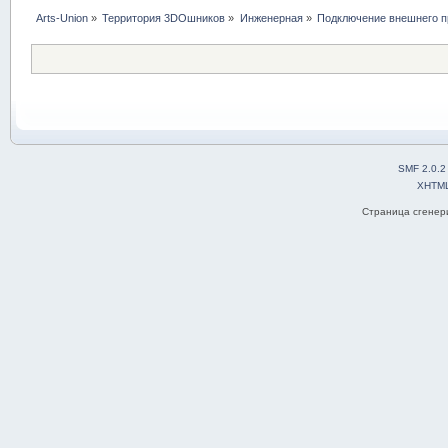
Arts-Union
»
Территория 3DOшников
»
Инженерная
»
Подключение внешнего п
SMF 2.0.2
XHTM
Страница сгенери