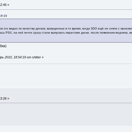
2:46 »
19:15
в это видно по качеству дисков, выпущенных в то время, когда 3DO ещё не сняли с произво
илась PSX, на неё почти сразу стали выпускать пиратские диски, после появления модчипа
бка)
 2010, 18:54:19 от shitter
»
3:28 »