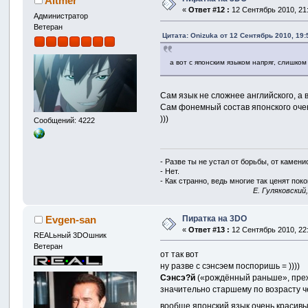
Altmer
«
Ответ #12 :
12 Сентябрь 2010, 21:
Администратор
Ветеран
Цитата: Onizuka от 12 Сентябрь 2010, 19:
а вот с японским языком напряг, слишко
Сам язык не сложнее английского, а
Сам фонемный состав японского очень
)))
Сообщений: 4222
- Разве ты не устал от борьбы, от камен
- Нет.
- Как странно, ведь многие так ценят покой
E. Гуляковский
Пиратка на 3DO
Evgen-san
«
Ответ #13 :
12 Сентябрь 2010, 22:
REALьный 3DOшник
Ветеран
от так вот
ну разве с сэнсэем поспоришь = ))))
Сэнсэ?й
(«рождённый раньше», прежд
значительно старшему по возрасту ч
вообще японский язык очень красивый