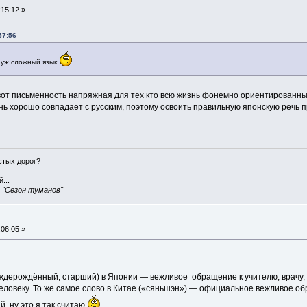
15:12 »
57:56
м уж сложный язык
 вот письменность напряжная для тех кто всю жизнь фонемно ориентированн
 хорошо совпадает с русским, поэтому освоить правильную японскую речь про
истых дорог?
...
, "Сезон туманов"
06:05 »
ерождённый, старший) в Японии — вежливое обращение к учителю, врачу, пи
еловеку. То же самое слово в Китае («сяньшэн») — официальное вежливое о
, ну это я так считаю