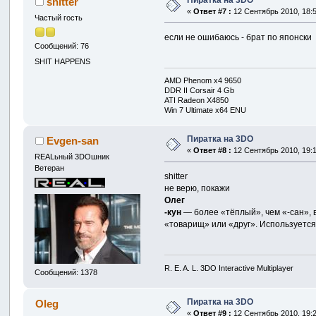
shitter
«
Ответ #7 :
12 Сентябрь 2010, 18:5
Частый гость
если не ошибаюсь - брат по японски
Сообщений: 76
SHIT HAPPENS
AMD Phenom x4 9650
DDR II Corsair 4 Gb
ATI Radeon X4850
Win 7 Ultimate x64 ENU
Пиратка на 3DO
Evgen-san
«
Ответ #8 :
12 Сентябрь 2010, 19:1
REALьный 3DOшник
Ветеран
shitter
не верю, покажи
Олег
-кун
— более «тёплый», чем «-сан»,
«товарищ» или «друг». Используется
R. E. A. L. 3DO Interactive Multiplayer
Сообщений: 1378
Пиратка на 3DO
Oleg
«
Ответ #9 :
12 Сентябрь 2010, 19:2