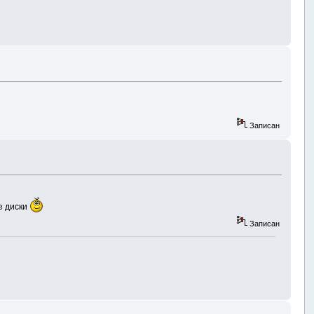
Записан
е диски
Записан