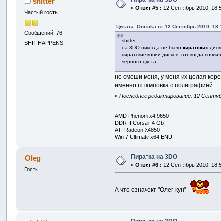
Пиратка на 3DO
shitter
«
Ответ #5 :
12 Сентябрь 2010, 18:5
Частый гость
Цитата: Onizuka от 12 Сентябрь 2010, 18:
Сообщений: 76
shitter
SHIT HAPPENS
на 3DO никогда не было
пиратских
диско
пиратские копии дисков, вот когда появ
чёрного цвета
не смеши меня, у меня их целая коро
именно штамповка с полиграфией
«
Последнее редактирование: 12 Сентябрь
AMD Phenom x4 9650
DDR II Corsair 4 Gb
ATI Radeon X4850
Win 7 Ultimate x64 ENU
Пиратка на 3DO
Oleg
«
Ответ #6 :
12 Сентябрь 2010, 18:5
Гость
А что означект "Олег-кун"
Пиратка на 3DO