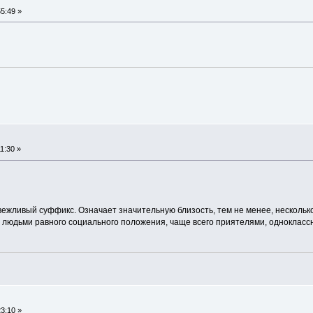
5:49 »
1:30 »
 вежливый суффикс. Означает значительную близость, тем не менее, неско
 людьми равного социального положения, чаще всего приятелями, одноклассни
3:10 »