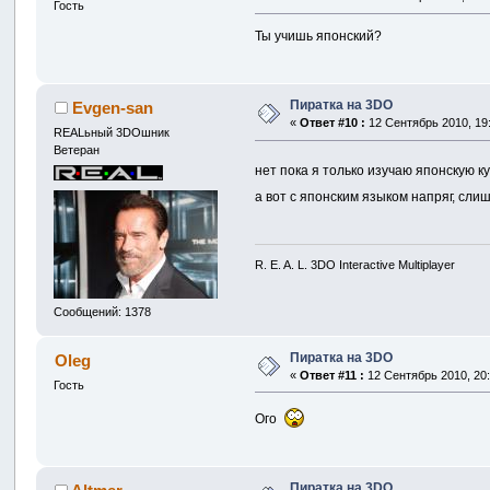
Гость
Ты учишь японский?
Пиратка на 3DO
Evgen-san
«
Ответ #10 :
12 Сентябрь 2010, 19:
REALьный 3DOшник
Ветеран
нет пока я только изучаю японскую ку
а вот с японским языком напряг, сл
R. E. A. L. 3DO Interactive Multiplayer
Сообщений: 1378
Пиратка на 3DO
Oleg
«
Ответ #11 :
12 Сентябрь 2010, 20:
Гость
Ого
Пиратка на 3DO