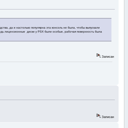
дства, да и настолько популярна эта консоль не была, чтобы выпускали
, ведь лицензионные диски у PSX были особые, рабочая поверхность была
Записан
Записан