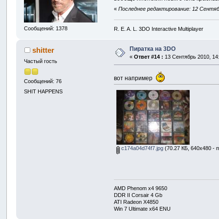
«
Последнее редактирование: 12 Сентябр
Сообщений: 1378
R. E. A. L. 3DO Interactive Multiplayer
Пиратка на 3DO
shitter
«
Ответ #14 :
13 Сентябрь 2010, 14:
Частый гость
вот например
Сообщений: 76
SHIT HAPPENS
c174a04d74f7.jpg
(70.27 КБ, 640x480 - 
AMD Phenom x4 9650
DDR II Corsair 4 Gb
ATI Radeon X4850
Win 7 Ultimate x64 ENU