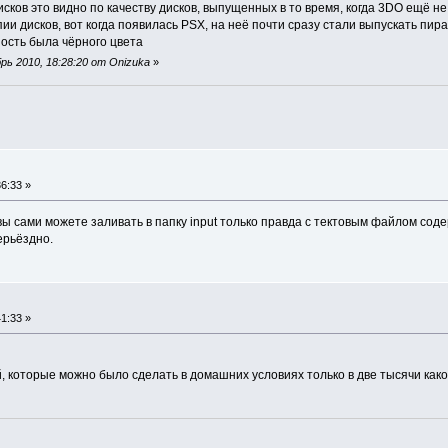
сков это видно по качеству дисков, выпущенных в то время, когда 3DO ещё не
ии дисков, вот когда появилась PSX, на неё почти сразу стали выпускать пи
ость была чёрного цвета
ь 2010, 18:28:20 от Onizuka
»
6:33 »
вы сами можете заливать в папку input только правда с тектовым файлом сод
ерьёздно.
1:33 »
, которые можно было сделать в домашних условиях только в две тысячи како