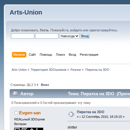
Arts-Union
Добро пожаловать,
Гость
. Пожалуйста,
войдите
или
зарегистрируйтесь
.
Начало
Сайт
Помощь
Поиск
Вход
Регистрация
Arts-Union
»
Территория 3DOшников
»
Разное
»
Пиратка на 3DO
Страницы: [
1
]
2
3
4
Вниз
Автор
Тема: Пиратка на 3DO (Прочи
0 Пользователей и 3 Гостей просматривают эту тему.
Пиратка на 3DO
Evgen-san
«
:
12 Сентябрь 2010, 18:19:15 »
REALьный 3DOшник
Ветеран
shitter