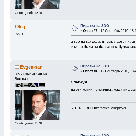
Сообщений: 1378
Пиратка на 3DO
Oleg
«
Ответ #3 :
12 Сентябрь 2010, 18:4
Гость
а тоогда как должны выглядеть пират
У меня были на болвашках буквально
Пиратка на 3DO
Evgen-san
«
Ответ #4 :
12 Сентябрь 2010, 18:4
REALьный 3DOшник
Ветеран
Олег-кун
да эти копии появились, когда пишу
R. E. A. L. 3DO Interactive Multiplayer
Сообщений: 1378