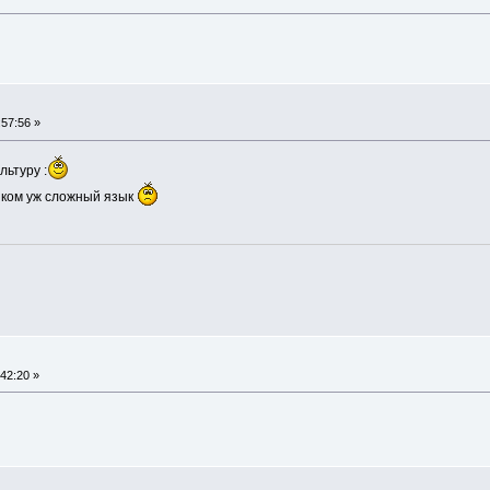
57:56 »
льтуру :
ишком уж сложный язык
42:20 »