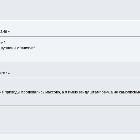
2:46 »
ки?
 куплены с "книжки"
8:07 »
щие приводы продовались массово, а я имею ввиду штамповку, а не самописны