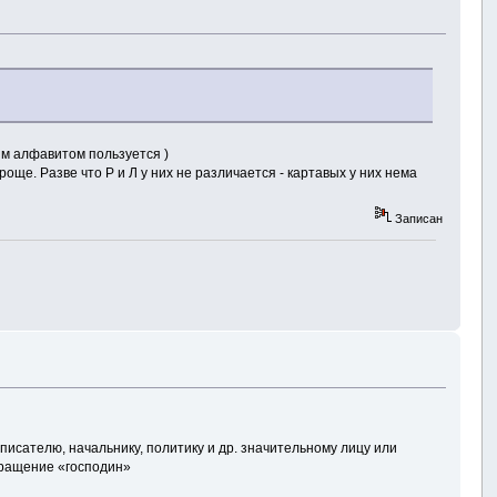
ым алфавитом пользуется )
ще. Разве что Р и Л у них не различается - картавых у них нема
Записан
сателю, начальнику, политику и др. значительному лицу или
бращение «господин»