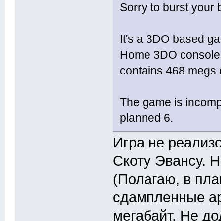
Sorry to burst your 
It's a 3DO based ga
Home 3DO console. I
contains 468 megs o
The game is incompl
planned 6.
Игра не реализ
Скоту Эвансу. Н
(Полагаю, в пла
сдампленные ар
мегабайт. Не до