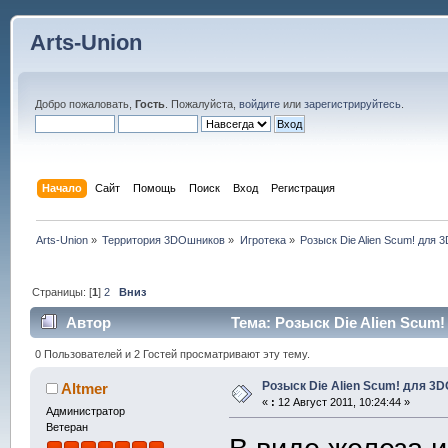
Arts-Union
Добро пожаловать,
Гость
. Пожалуйста,
войдите
или
зарегистрируйтесь
.
Начало
Сайт
Помощь
Поиск
Вход
Регистрация
Arts-Union
»
Территория 3DOшников
»
Игротека
»
Розыск Die Alien Scum! для 3
Страницы: [
1
]
2
Вниз
Автор
Тема: Розыск Die Alien Scum!
0 Пользователей и 2 Гостей просматривают эту тему.
Розыск Die Alien Scum! для 3DO
Altmer
«
:
12 Август 2011, 10:24:44 »
Администратор
Ветеран