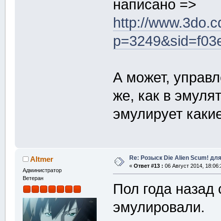
написано =>
http://www.3do.c
p=3249&sid=f0
А может, управл
же, как в эмуля
эмулирует каки
Re: Розыск Die Alien Scum! для
Altmer
«
Ответ #13 :
06 Август 2014, 18:06:
Администратор
Ветеран
Пол года назад 
эмулировали.