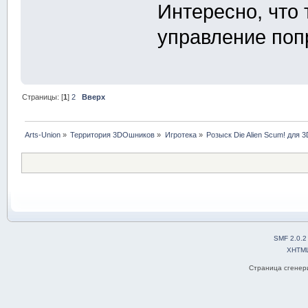
Интересно, что 
управление поп
Страницы: [
1
]
2
Вверх
Arts-Union
»
Территория 3DOшников
»
Игротека
»
Розыск Die Alien Scum! для 3
SMF 2.0.2
XHTM
Страница сгенери