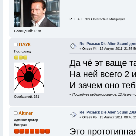
R. E. A. L. 3DO Interactive Multiplayer
Сообщений: 1378
Re: Розыск Die Alien Scum! для
ПАУК
«
Ответ #4 :
12 Август 2011, 21:56:5
Постоялец
Да чё эт ваще т
На ней всего 2
И зачем оно те
«
Последнее редактирование: 12 Август 2
Сообщений: 151
Re: Розыск Die Alien Scum! для
Altmer
«
Ответ #5 :
13 Август 2011, 08:40:2
Администратор
Ветеран
Это прототипная