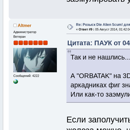
Re: Розыск Die Alien Scum! для
Altmer
«
Ответ #9 :
05 Август 2014, 01:42:0
Администратор
Ветеран
Цитата: ПАУК от 04
Так и не нашлись..
А "ORBATAK" на 3D
Сообщений: 4222
аркадниках фиг зн
Или как-то заэмул
Если заполучить