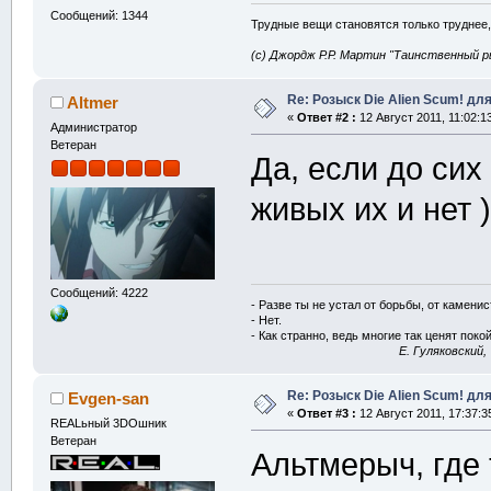
Сообщений: 1344
Трудные вещи становятся только труднее,
(с) Джордж Р.Р. Мартин "Таинственный р
Re: Розыск Die Alien Scum! для
Altmer
«
Ответ #2 :
12 Август 2011, 11:02:1
Администратор
Ветеран
Да, если до сих
живых их и нет 
Сообщений: 4222
- Разве ты не устал от борьбы, от камени
- Нет.
- Как странно, ведь многие так ценят покой
E. Гуляковский,
Re: Розыск Die Alien Scum! для
Evgen-san
«
Ответ #3 :
12 Август 2011, 17:37:3
REALьный 3DOшник
Ветеран
Альтмерыч, где 