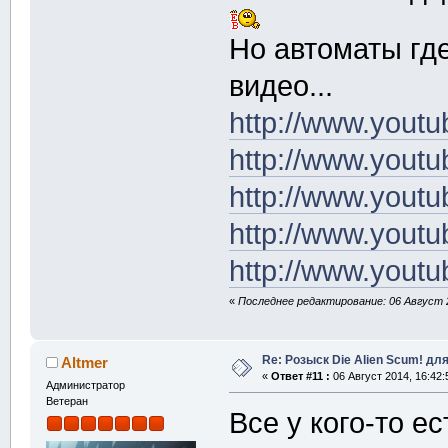
Но автоматы гд
видео...
http://www.you
http://www.you
http://www.you
http://www.you
http://www.you
«
Последнее редактирование: 06 Август 2
Re: Розыск Die Alien Scum! для
Altmer
«
Ответ #11 :
06 Август 2014, 16:42:
Администратор
Ветеран
Все у кого-то ес