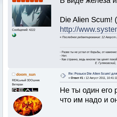
В виде железа и
Die Alien Scum! (
http://www.syst
Сообщений: 4222
«
Последнее редактирование: 12 Август 2
- Разве ты не устал от борьбы, от камени
- Нет.
- Как странно, ведь многие так ценят покой
E. Гуляковский,
Re: Розыск Die Alien Scum! для
doom_sun
«
Ответ #1 :
12 Август 2011, 10:41:1
REALьный 3DOшник
Ветеран
Не ты один его
что им надо и