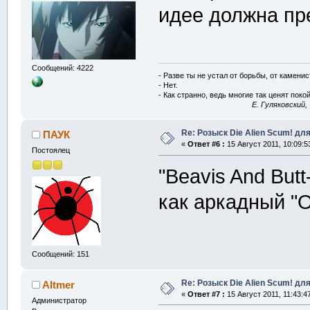
идее должна пр
Сообщений: 4222
- Разве ты не устал от борьбы, от камени
- Нет.
- Как странно, ведь многие так ценят покой
E. Гуляковский,
Re: Розыск Die Alien Scum! для
ПАУК
«
Ответ #6 :
15 Август 2011, 10:09:5
Постоялец
"Beavis And Butt
как аркадный 
Сообщений: 151
Re: Розыск Die Alien Scum! для
Altmer
«
Ответ #7 :
15 Август 2011, 11:43:4
Администратор