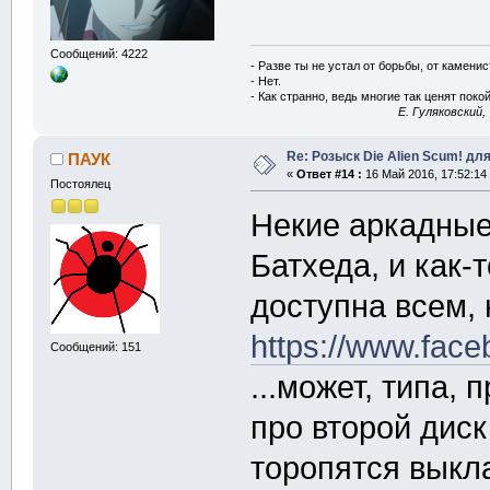
Сообщений: 4222
- Разве ты не устал от борьбы, от камени
- Нет.
- Как странно, ведь многие так ценят покой
E. Гуляковский,
Re: Розыск Die Alien Scum! для
ПАУК
«
Ответ #14 :
16 Май 2016, 17:52:14
Постоялец
Некие аркадные
Батхеда, и как-
доступна всем, 
https://www.fac
Сообщений: 151
...может, типа, 
про второй дис
торопятся выкл