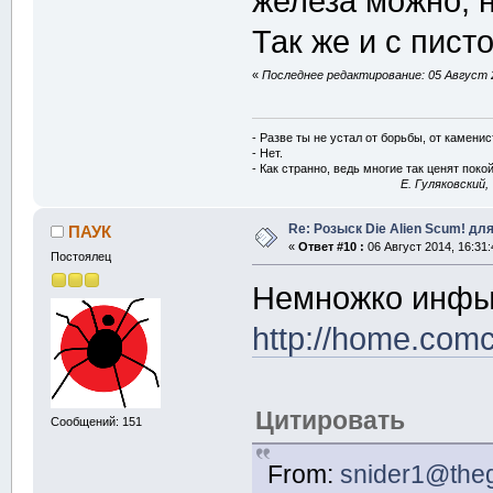
железа можно, н
Так же и с пист
«
Последнее редактирование: 05 Август 2
- Разве ты не устал от борьбы, от камени
- Нет.
- Как странно, ведь многие так ценят покой
E. Гуляковский,
Re: Розыск Die Alien Scum! для
ПАУК
«
Ответ #10 :
06 Август 2014, 16:31:
Постоялец
Немножко инфы 
http://home.comc
Цитировать
Сообщений: 151
From:
snider1@theg