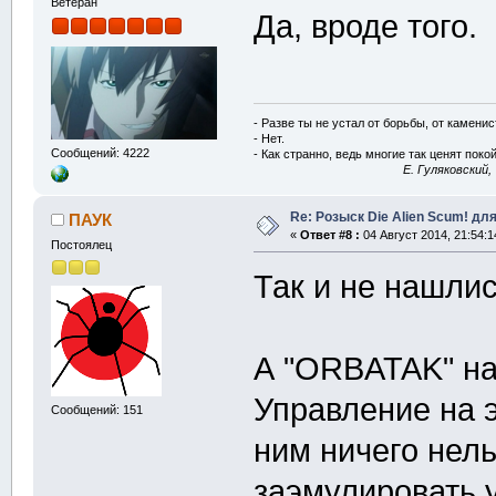
Ветеран
Да, вроде того.
- Разве ты не устал от борьбы, от камени
- Нет.
Сообщений: 4222
- Как странно, ведь многие так ценят покой
E. Гуляковский,
Re: Розыск Die Alien Scum! для
ПАУК
«
Ответ #8 :
04 Август 2014, 21:54:1
Постоялец
Так и не нашлис
А "ORBATAK" на
Управление на э
Сообщений: 151
ним ничего нель
заэмулировать у