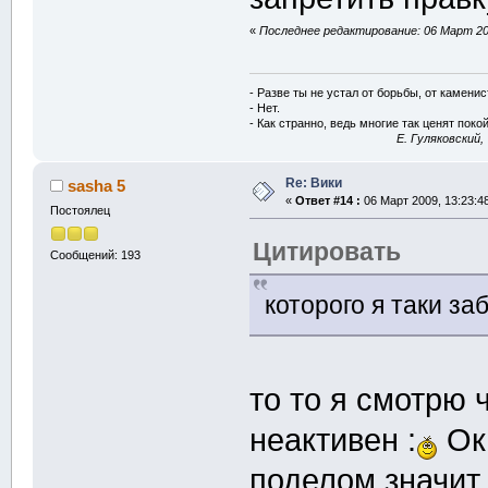
«
Последнее редактирование: 06 Март 200
- Разве ты не устал от борьбы, от камени
- Нет.
- Как странно, ведь многие так ценят покой
E. Гуляковский,
Re: Вики
sasha 5
«
Ответ #14 :
06 Март 2009, 13:23:4
Постоялец
Цитировать
Сообщений: 193
которого я таки за
то то я смотрю 
неактивен :
Ок
поделом значит .