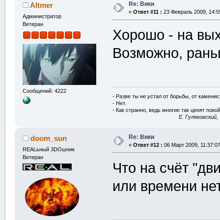
Re: Вики
Altmer
«
Ответ #11 :
23 Февраль 2009, 14:5
Администратор
Ветеран
Хорошо - на вы
Возможно, рань
Сообщений: 4222
- Разве ты не устал от борьбы, от камени
- Нет.
- Как странно, ведь многие так ценят покой
E. Гуляковский,
Re: Вики
doom_sun
«
Ответ #12 :
06 Март 2009, 11:37:07
REALьный 3DOшник
Ветеран
Что на счёт "дв
или времени не