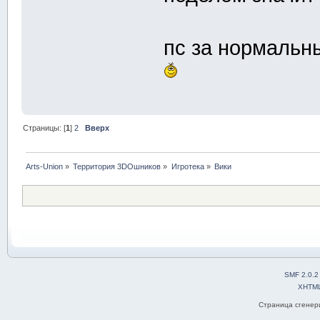
пс за нормальн
Страницы: [
1
]
2
Вверх
Arts-Union
»
Территория 3DOшников
»
Игротека
»
Вики
SMF 2.0.2
XHTM
Страница сгенери