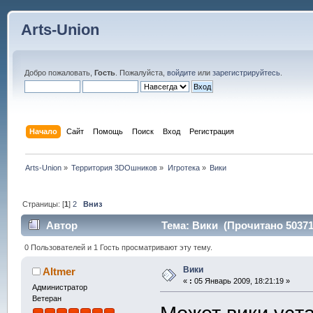
Arts-Union
Добро пожаловать,
Гость
. Пожалуйста,
войдите
или
зарегистрируйтесь
.
Начало
Сайт
Помощь
Поиск
Вход
Регистрация
Arts-Union
»
Территория 3DOшников
»
Игротека
»
Вики
Страницы: [
1
]
2
Вниз
Автор
Тема: Вики (Прочитано 50371
0 Пользователей и 1 Гость просматривают эту тему.
Вики
Altmer
«
:
05 Январь 2009, 18:21:19 »
Администратор
Ветеран