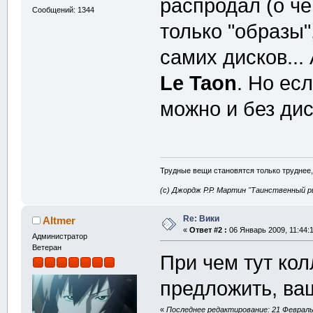
распродал (о чё
Сообщений: 1344
только "образы"
самих дисков...
Le Taon
. Но ес
можно и без ди
Трудные вещи становятся только труднее,
(с) Джордж Р.Р. Мартин "Таинственный р
Re: Вики
Altmer
«
Ответ #2 :
06 Январь 2009, 11:44:1
Администратор
Ветеран
При чем тут ко
предложить, ваш
«
Последнее редактирование: 21 Февраль 