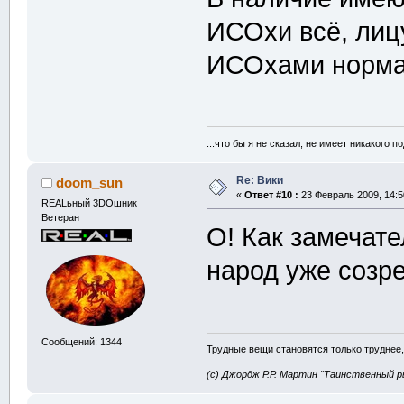
ИСОхи всё, лицу
ИСОхами норма
...что бы я не сказал, не имеет никакого
Re: Вики
doom_sun
«
Ответ #10 :
23 Февраль 2009, 14:5
REALьный 3DOшник
Ветеран
О! Как замечат
народ уже созр
Сообщений: 1344
Трудные вещи становятся только труднее,
(с) Джордж Р.Р. Мартин "Таинственный р