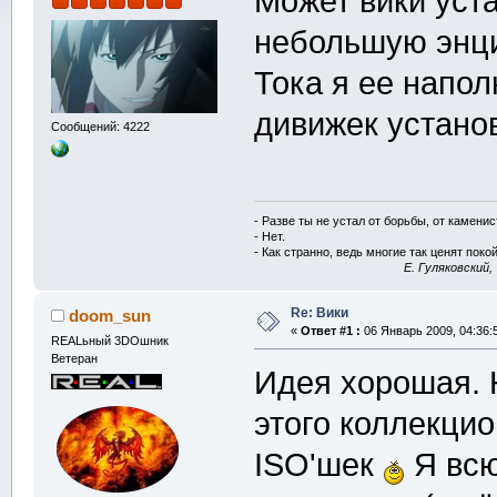
Может вики уста
небольшую энци
Тока я ее напол
дивижек устано
Сообщений: 4222
- Разве ты не устал от борьбы, от камени
- Нет.
- Как странно, ведь многие так ценят покой
E. Гуляковский,
Re: Вики
doom_sun
«
Ответ #1 :
06 Январь 2009, 04:36:
REALьный 3DOшник
Ветеран
Идея хорошая. 
этого коллекцио
ISO'шек
Я всю