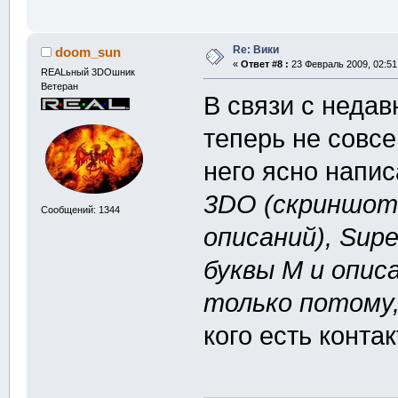
Re: Вики
doom_sun
«
Ответ #8 :
23 Февраль 2009, 02:51
REALьный 3DOшник
Ветеран
В связи с неда
теперь не совсе
него ясно напи
3DO (скриншот
Сообщений: 1344
описаний), Sup
буквы M и опис
только потому,
кого есть конта