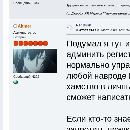
Сообщений: 1344
Трудные вещи становятся только труднее,
(с) Джордж Р.Р. Мартин "Таинственный р
Re: Вики
Altmer
«
Ответ #13 :
06 Март 2009, 12:19:5
Администратор
Ветеран
Подумал я тут и
админить регис
нормально упра
любой навроде
Сообщений: 4222
хамство в личн
сможет написать
Если кто-то зна
запретить правк