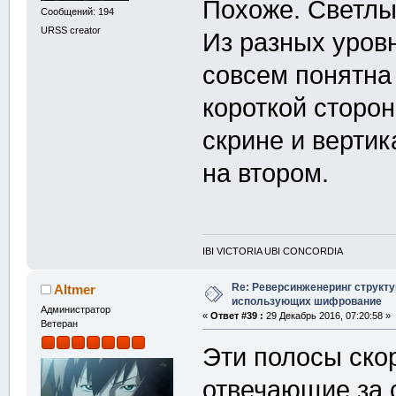
Похоже. Светлы
Сообщений: 194
URSS creator
Из разных уров
совсем понятна
короткой сторо
скрине и верти
на втором.
IBI VICTORIA UBI CONCORDIA
Re: Реверсинженеринг структ
Altmer
использующих шифрование
Администратор
«
Ответ #39 :
29 Декабрь 2016, 07:20:58 »
Ветеран
Эти полосы ско
отвечающие за 