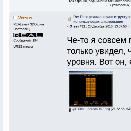
- Как странно, ведь многие так ценят покой
E. Гуляковский,
Re: Реверсинженеринг структур
Versus
использующих шифрование
REALьный 3DOшник
«
Ответ #32 :
28 Декабрь 2016, 13:37:58 »
Постоялец
Че-то я совсем 
Сообщений: 194
URSS creator
только увидел, 
уровня. Вот он,
QIP Shot - Screen 107.png
(21.72 КБ, 63