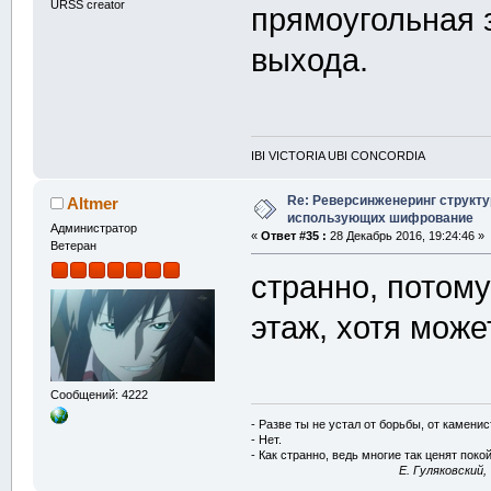
URSS creator
прямоугольная 
выхода.
IBI VICTORIA UBI CONCORDIA
Re: Реверсинженеринг структ
Altmer
использующих шифрование
Администратор
«
Ответ #35 :
28 Декабрь 2016, 19:24:46 »
Ветеран
странно, потому
этаж, хотя може
Сообщений: 4222
- Разве ты не устал от борьбы, от камени
- Нет.
- Как странно, ведь многие так ценят покой
E. Гуляковский,