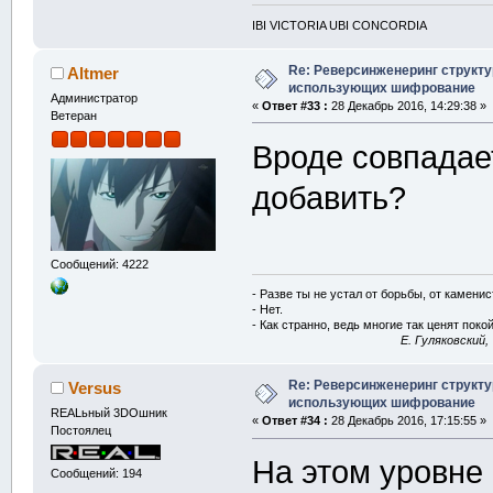
IBI VICTORIA UBI CONCORDIA
Re: Реверсинженеринг структ
Altmer
использующих шифрование
Администратор
«
Ответ #33 :
28 Декабрь 2016, 14:29:38 »
Ветеран
Вроде совпадае
добавить?
Сообщений: 4222
- Разве ты не устал от борьбы, от камени
- Нет.
- Как странно, ведь многие так ценят покой
E. Гуляковский,
Re: Реверсинженеринг структ
Versus
использующих шифрование
REALьный 3DOшник
«
Ответ #34 :
28 Декабрь 2016, 17:15:55 »
Постоялец
На этом уровне 
Сообщений: 194