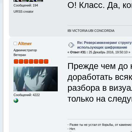
О! Класс. Да, 
Сообщений: 194
URSS creator
IBI VICTORIA UBI CONCORDIA
Re: Реверсинженеринг структ
Altmer
использующих шифрование
Администратор
«
Ответ #31 :
25 Декабрь 2016, 19:50:10 »
Ветеран
Прежде чем до 
доработать вся
разбора в визу
Сообщений: 4222
только на след
- Разве ты не устал от борьбы, от камени
- Нет.