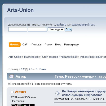
Arts-Union
Добро пожаловать,
Гость
. Пожалуйста,
войдите
или
зарегистрируйтесь
.
Начало
Сайт
Помощь
Поиск
Вход
Регистрация
Arts-Union
»
Мастерская
»
Стол заказов и предложений
»
Реверсинженеринг с
Страницы:
1
2
[
3
]
4
5
...
9
Вниз
Автор
Тема: Реверсинженеринг стр
раз)
0 Пользователей и 1 Гость просматривают эту тему.
Re: Реверсинженеринг структ
Versus
использующих шифрование
REALьный 3DOшник
«
Ответ #30 :
25 Декабрь 2016, 17:04:04 »
Постоялец