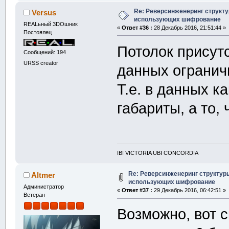
Re: Реверсинженеринг структ
Versus
использующих шифрование
REALьный 3DOшник
«
Ответ #36 :
28 Декабрь 2016, 21:51:44 »
Постоялец
Потолок присутс
Сообщений: 194
URSS creator
данных огранич
Т.е. в данных 
габариты, а то,
IBI VICTORIA UBI CONCORDIA
Re: Реверсинженеринг структур
Altmer
использующих шифрование
Администратор
«
Ответ #37 :
29 Декабрь 2016, 06:42:51 »
Ветеран
Возможно, вот с