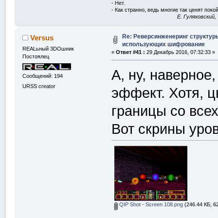
- Нет.
- Как странно, ведь многие так ценят покой
E. Гуляковский,
Re: Реверсинженеринг структур
Versus
использующих шифрование
REALьный 3DOшник
«
Ответ #41 :
29 Декабрь 2016, 07:32:33 »
Постоялец
А, ну, наверное
Сообщений: 194
URSS creator
эффект. Хотя, ц
границы со всех
Вот скрины уров
QIP Shot - Screen 108.png
(246.44 КБ, 6