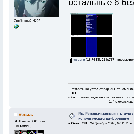
остальные 6 бе
Сообщений: 4222
test.png
(18.76 КБ, 718x757 - просмотре
- Разве ты не устал от борьбы, от камени
- Нет.
- Как странно, ведь многие так ценят покой
E. Гуляковский,
Re: Реверсинженеринг структ
Versus
использующих шифрование
REALьный 3DOшник
«
Ответ #38 :
29 Декабрь 2016, 07:11:11 »
Постоялец