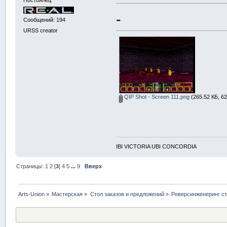
-
Сообщений: 194
URSS creator
QIP Shot - Screen 111.png
(265.52 КБ, 6
IBI VICTORIA UBI CONCORDIA
Страницы:
1
2
[
3
]
4
5
...
9
Вверх
Arts-Union
»
Мастерская
»
Стол заказов и предложений
»
Реверсинженеринг с