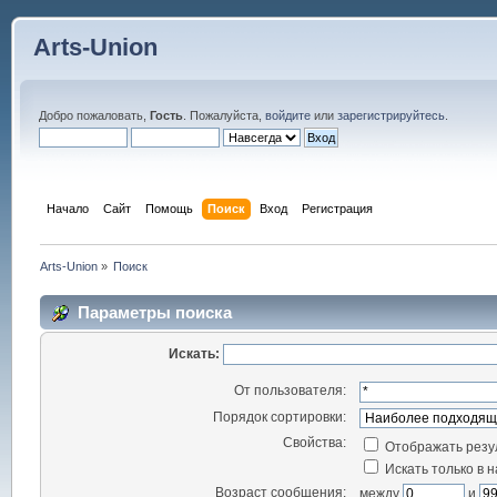
Arts-Union
Добро пожаловать,
Гость
. Пожалуйста,
войдите
или
зарегистрируйтесь
.
Начало
Сайт
Помощь
Поиск
Вход
Регистрация
Arts-Union
»
Поиск
Параметры поиска
Искать:
От пользователя:
Порядок сортировки:
Свойства:
Отображать резу
Искать только в 
Возраст сообщения:
между
и