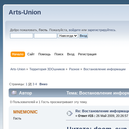
Arts-Union
Добро пожаловать,
Гость
. Пожалуйста,
войдите
или
зарегистрируйтесь
.
Начало
Сайт
Помощь
Поиск
Вход
Регистрация
Arts-Union
»
Территория 3DOшников
»
Разное
»
Востановление информации
Страницы:
1
[
2
]
3
4
Вниз
Автор
Тема: Востановление информ
0 Пользователей и 1 Гость просматривают эту тему.
Re: Востановление информац
MNEMONIC
«
Ответ #15 :
26 Май 2009, 20:26:57
Гость