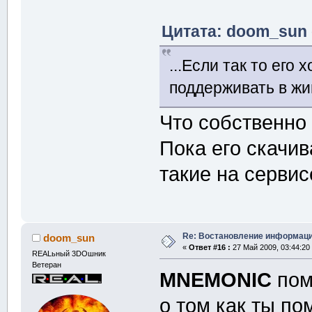
Цитата: doom_sun о
...Если так то его
поддерживать в ж
Что собственно 
Пока его скачив
такие на сервис
Re: Востановление информац
doom_sun
«
Ответ #16 :
27 Май 2009, 03:44:20
REALьный 3DOшник
Ветеран
MNEMONIC
пом
о том как ты п