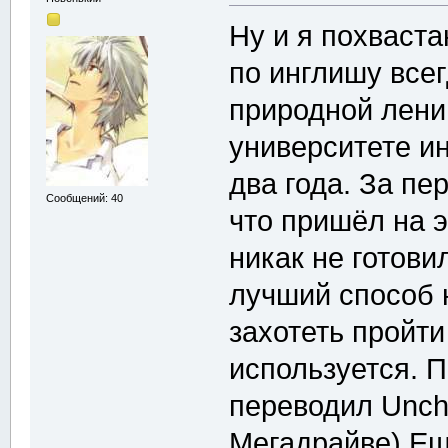
Ну и я похваст
по инглишу всег
природной лени.
университете ин
два года. За пе
Сообщений: 40
что пришёл на э
никак не готови
лучший способ 
захотеть пройти
используется. П
переводил Uncha
Мегадрайве) Ещ