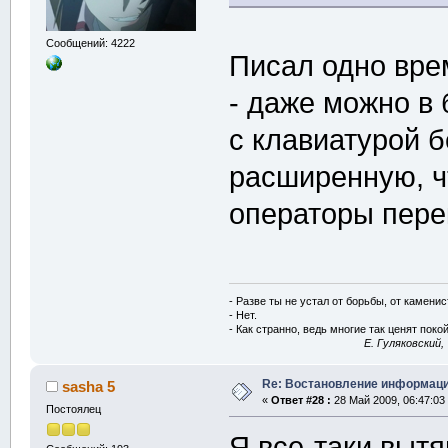
Сообщений: 4222
Писал одно врем
- даже можно в 
с клавиатурой 
расширенную, ч
операторы пере
- Разве ты не устал от борьбы, от камени
- Нет.
- Как странно, ведь многие так ценят покой
E. Гуляковский,
Re: Востановление информац
sasha 5
«
Ответ #28 :
28 Май 2009, 06:47:03
Постоялец
Я все-таки вытя