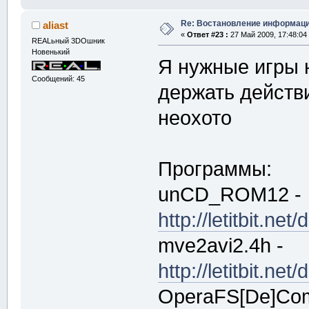
Re: Востановление информац
aliast
«
Ответ #23 :
27 Май 2009, 17:48:04
REALьный 3DOшник
Новенький
Я нужные игры 
Сообщений: 45
держать действи
неохото
Программы:
unCD_ROM12 -
http://letitbit.
mve2avi2.4h -
http://letitbit.n
OperaFS[De]Comp