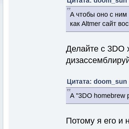
Цитата: doom_sun о
А чтобы оно с ним 
как Altmer сайт во
Делайте с 3DO 
дизассемблируй
Цитата: doom_sun о
А "3DO homebrew p
Потому я его и 