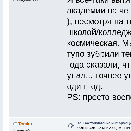
Сообщений: 193
академии на че
), несмотря на 
школой/колледж
космическая. М
тупо зубрили тек
года сказали, чт
упал... точнее 
один год.
PS: просто вос
Re: Востановление информац
Totaku
«
Ответ #29 :
28 Май 2009, 07:11:54 
Новенький