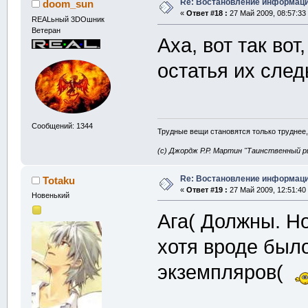
Re: Востановление информац
doom_sun
«
Ответ #18 :
27 Май 2009, 08:57:33
REALьный 3DOшник
Ветеран
Аха, вот так во
остатья их след
Сообщений: 1344
Трудные вещи становятся только труднее,
(с) Джордж Р.Р. Мартин "Таинственный р
Re: Востановление информац
Totaku
«
Ответ #19 :
27 Май 2009, 12:51:40
Новенький
Ага( Должны. Но
хотя вроде был
экземпляров(