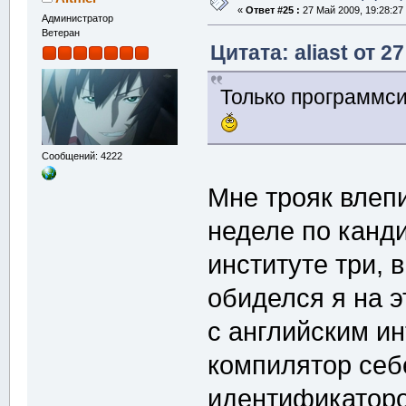
«
Ответ #25 :
27 Май 2009, 19:28:27
Администратор
Ветеран
Цитата: aliast от 2
Только программси
Сообщений: 4222
Мне трояк влеп
неделе по канди
институте три, в
обиделся я на э
с английским и
компилятор себ
идентификатор