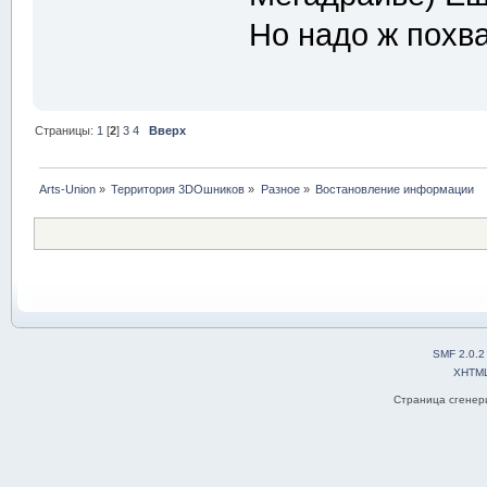
Но надо ж похва
Страницы:
1
[
2
]
3
4
Вверх
Arts-Union
»
Территория 3DOшников
»
Разное
»
Востановление информации
SMF 2.0.2
XHTM
Страница сгенери