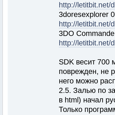
http://letitbit.n
3doresexplorer 0
http://letitbit.n
3DO Commander 
http://letitbit.
SDK весит 700 м
поврежден, не р
него можно распа
2.5. Залью по з
в html) начал р
Только програм