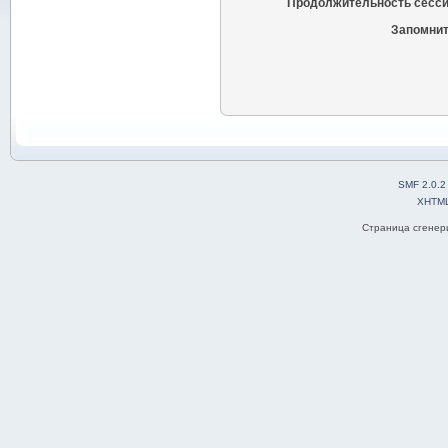
Продолжительность сесси
Запомнит
SMF 2.0.2
XHTM
Страница сгенери