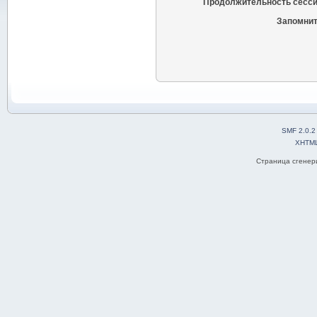
Продолжительность сесси
Запомнит
SMF 2.0.2
XHTM
Страница сгенери