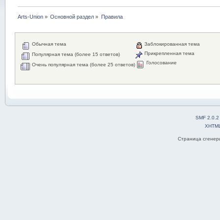
Arts-Union
»
Основной раздел
»
Правила
Обычная тема
Заблокированная тема
Прикрепленная тема
Популярная тема (более 15 ответов)
Голосование
Очень популярная тема (более 25 ответов)
SMF 2.0.2
XHTM
Страница сгенери