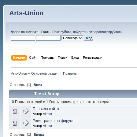
Arts-Union
Добро пожаловать,
Гость
. Пожалуйста,
войдите
или
зарегистрируйтесь
.
Начало
Сайт
Помощь
Поиск
Вход
Регистрация
Arts-Union
»
Основной раздел
»
Правила
Страницы: [
1
]
Вниз
Тема
/
Автор
0 Пользователей и 1 Гость просматривают этот раздел.
Правила сайта
Автор
Altmer
Регистрация на форуме
Автор
Altmer
Страницы: [
1
]
Вверх