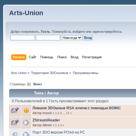
Arts-Union
Добро пожаловать,
Гость
. Пожалуйста,
войдите
или
зарегистрируйтесь
.
Начало
Сайт
Помощь
Поиск
Вход
Регистрация
Arts-Union
»
Территория 3DOшников
»
Программулины
Страницы: [
1
]
Вниз
Тема
/
Автор
0 Пользователей и 1 Гость просматривают этот раздел.
Ломаем 3DOшные RSA ключи с помощью BOINC
Автор
troosh
«
1
2
3
...
17
»
ZStreamReader
Автор
Altmer
«
1
2
3
»
Порт 3DO версии PO'ed на PC