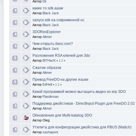
Автор
Dii
какие то sdk.ашки
Автор
Black Jack
запуск sdk на современной ос
Автор
Black Jack
3DOResExplorer
Автор
Altmer
Чем открыть биос.rom?
Автор
Black Jack
Разложения RSA ключей для 3do
Автор
BiTHacK
«
1
2
»
Сжатие образов
Автор
Altmer
Превод FreeDO на другие языки
Автор
EdHell
«
1
2
»
Какой программой можно вытащить видео из игр 3DO
Автор
Plastikman
Поддержка джойстиков - DirectInput Plugin для FreeDO 2.02
Автор
Altmer
Обновления для Multi-katalog 3DO
Автор Oleg
Утилита для конфигурации джойстика для PBUS (Matich)
Автор
sashapont