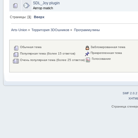
SDL_Joy plugin
Автор matich
Страницы: [
1
]
Вверх
Arts-Union
»
Территория 3DOшников
»
Программулины
Обычная тема
Заблокированная тема
Прикрепленная тема
Популярная тема (более 15 ответов)
Голосование
Очень популярная тема (более 25 ответов)
SMF 2.0.2
XHTM
Страница сгенери