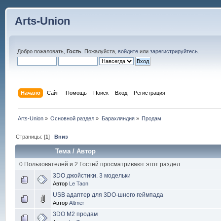
Arts-Union
Добро пожаловать,
Гость
. Пожалуйста,
войдите
или
зарегистрируйтесь
.
Начало
Сайт
Помощь
Поиск
Вход
Регистрация
Arts-Union
»
Основной раздел
»
Барахляндия
»
Продам
Страницы: [
1
]
Вниз
Тема
/
Автор
0 Пользователей и 2 Гостей просматривают этот раздел.
3DO джойстики. 3 модельки
Автор
Le Taon
USB адаптер для 3DO-шного геймпада
Автор
Altmer
3DO M2 продам