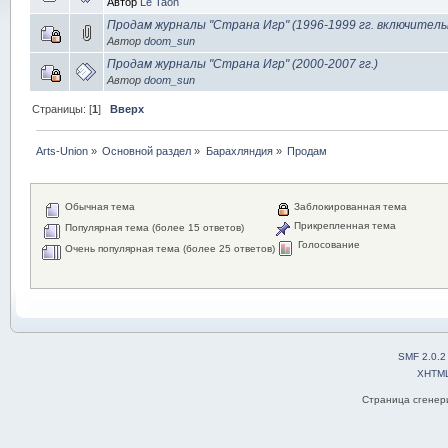
Автор
Le Taon
Продам журналы "Страна Игр" (1996-1999 гг. включительн
Автор
doom_sun
Продам журналы "Страна Игр" (2000-2007 гг.)
Автор
doom_sun
Страницы: [
1
]
Вверх
Arts-Union
»
Основной раздел
»
Барахляндия
»
Продам
Обычная тема
Заблокированная тема
Прикрепленная тема
Популярная тема (более 15 ответов)
Голосование
Очень популярная тема (более 25 ответов)
SMF 2.0.2
XHTM
Страница сгенери