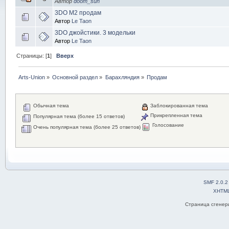
Автор
doom_sun
3DO M2 продам
Автор
Le Taon
3DO джойстики. 3 модельки
Автор
Le Taon
Страницы: [
1
]
Вверх
Arts-Union
»
Основной раздел
»
Барахляндия
»
Продам
Обычная тема
Заблокированная тема
Прикрепленная тема
Популярная тема (более 15 ответов)
Голосование
Очень популярная тема (более 25 ответов)
SMF 2.0.2
XHTM
Страница сгенери