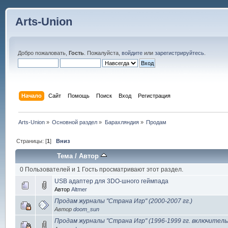
Arts-Union
Добро пожаловать,
Гость
. Пожалуйста,
войдите
или
зарегистрируйтесь
.
Начало
Сайт
Помощь
Поиск
Вход
Регистрация
Arts-Union
»
Основной раздел
»
Барахляндия
»
Продам
Страницы: [
1
]
Вниз
Тема
/
Автор
0 Пользователей и 1 Гость просматривают этот раздел.
USB адаптер для 3DO-шного геймпада
Автор
Altmer
Продам журналы "Страна Игр" (2000-2007 гг.)
Автор
doom_sun
Продам журналы "Страна Игр" (1996-1999 гг. включительн