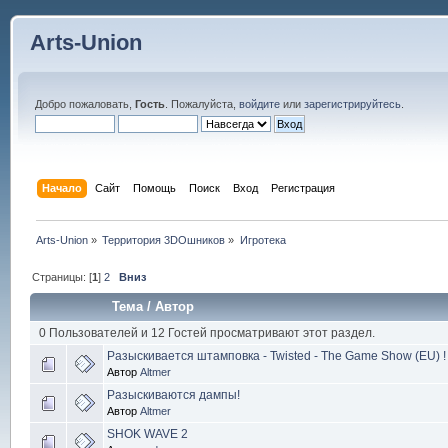
Arts-Union
Добро пожаловать,
Гость
. Пожалуйста,
войдите
или
зарегистрируйтесь
.
Начало
Сайт
Помощь
Поиск
Вход
Регистрация
Arts-Union
»
Территория 3DOшников
»
Игротека
Страницы: [
1
]
2
Вниз
Тема
/
Автор
0 Пользователей и 12 Гостей просматривают этот раздел.
Разыскивается штамповка - Twisted - The Game Show (EU) !
Автор
Altmer
Разыскиваются дампы!
Автор
Altmer
SHOK WAVE 2