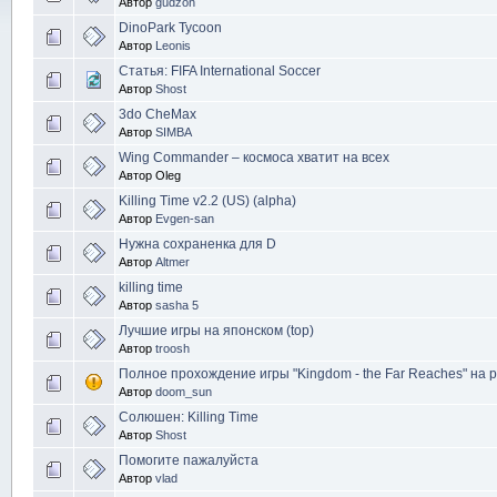
Автор
gudzon
DinoPark Tycoon
Автор
Leonis
Статья: FIFA International Soccer
Автор
Shost
3do CheMax
Автор
SIMBA
Wing Commander – космоса хватит на всех
Автор Oleg
Killing Time v2.2 (US) (alpha)
Автор
Evgen-san
Нужна сохраненка для D
Автор
Altmer
killing time
Автор
sasha 5
Лучшие игры на японском (top)
Автор
troosh
Полное прохождение игры "Kingdom - the Far Reaches" на 
Автор
doom_sun
Солюшен: Killing Time
Автор
Shost
Помогите пажалуйста
Автор
vlad