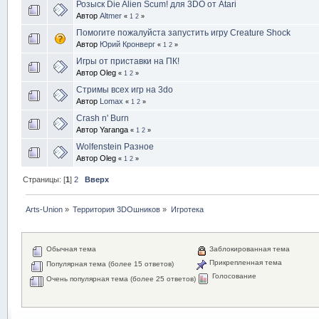
Розыск Die Alien Scum! для 3DO от Atari
Автор
Altmer
«
1
2
»
Помогите пожалуйста запустить игру Creature Shock
Автор
Юрий Кронверг
«
1
2
»
Игры от приставки на ПК!
Автор Oleg
«
1
2
»
Стримы всех игр на 3do
Автор
Lomax
«
1
2
»
Crash n' Burn
Автор Yaranga
«
1
2
»
Wolfenstein Разное
Автор Oleg
«
1
2
»
Страницы: [
1
]
2
Вверх
Arts-Union
»
Территория 3DOшников
»
Игротека
Обычная тема
Заблокированная тема
Прикрепленная тема
Популярная тема (более 15 ответов)
Голосование
Очень популярная тема (более 25 ответов)