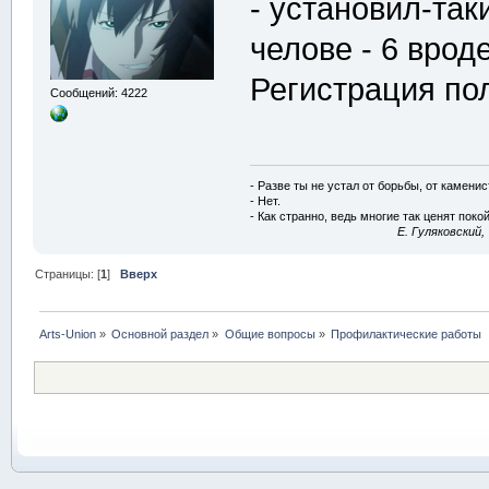
- установил-так
челове - 6 врод
Регистрация по
Сообщений: 4222
- Разве ты не устал от борьбы, от камени
- Нет.
- Как странно, ведь многие так ценят покой
E. Гуляковский,
Страницы: [
1
]
Вверх
Arts-Union
»
Основной раздел
»
Общие вопросы
»
Профилактические работы