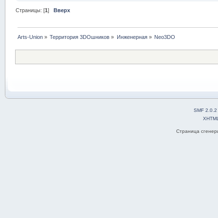
Страницы: [
1
]
Вверх
Arts-Union
»
Территория 3DOшников
»
Инженерная
»
Neo3DO
SMF 2.0.2
XHTM
Страница сгенери