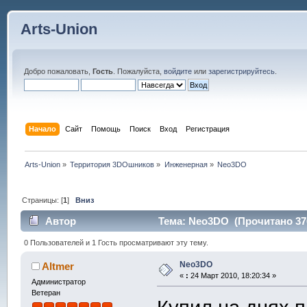
Arts-Union
Добро пожаловать,
Гость
. Пожалуйста,
войдите
или
зарегистрируйтесь
.
Начало
Сайт
Помощь
Поиск
Вход
Регистрация
Arts-Union
»
Территория 3DOшников
»
Инженерная
»
Neo3DO
Страницы: [
1
]
Вниз
Автор
Тема: Neo3DO (Прочитано 376
0 Пользователей и 1 Гость просматривают эту тему.
Neo3DO
Altmer
«
:
24 Март 2010, 18:20:34 »
Администратор
Ветеран