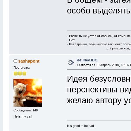
особо выделять 
- Разве ты не устал от борьбы, от камени
- Нет.
- Как странно, ведь многие так ценят покой
E. Гуляковский,
Re: Neo3DO
sashapont
«
Ответ #7 :
10 Апрель 2010, 18:16:1
Постоялец
Идея безусловн
перспективы ви
желаю автору ус
Сообщений: 148
He is my cat!
It is good to be bad