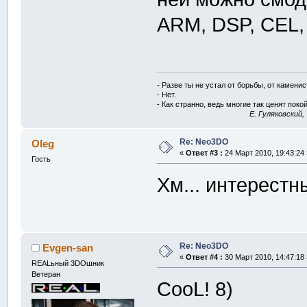
ARM, DSP, CEL, 
- Разве ты не устал от борьбы, от камени
- Нет.
- Как странно, ведь многие так ценят покой
E. Гуляковский,
Re: Neo3DO
Oleg
«
Ответ #3 :
24 Март 2010, 19:43:24 
Гость
Хм... интерестн
Re: Neo3DO
Evgen-san
«
Ответ #4 :
30 Март 2010, 14:47:18 
REALьный 3DOшник
Ветеран
CooL! 8)