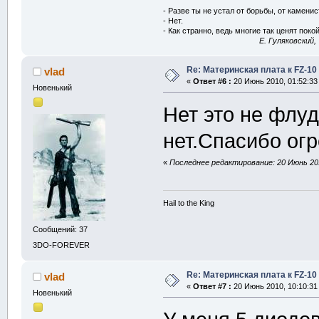
- Разве ты не устал от борьбы, от камени
- Нет.
- Как странно, ведь многие так ценят покой
E. Гуляковский,
Re: Материнская плата к FZ-10
vlad
«
Ответ #6 :
20 Июнь 2010, 01:52:33
Новенький
Нет это не флуд
нет.Спасибо ог
«
Последнее редактирование: 20 Июнь 201
Hail to the King
Сообщений: 37
3DO-FOREVER
Re: Материнская плата к FZ-10
vlad
«
Ответ #7 :
20 Июнь 2010, 10:10:31
Новенький