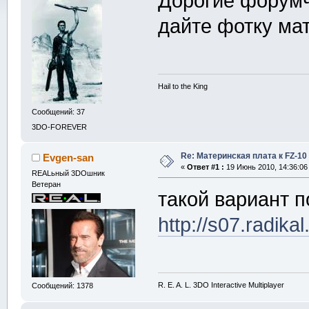
Дорогие форумч
дайте фотку ма
Hail to the King
Сообщений: 37
3DO-FOREVER
Re: Материнская плата к FZ-10
Evgen-san
«
Ответ #1 :
19 Июнь 2010, 14:36:06
REALьный 3DOшник
Ветеран
такой вариант 
http://s07.radik
R. E. A. L. 3DO Interactive Multiplayer
Сообщений: 1378