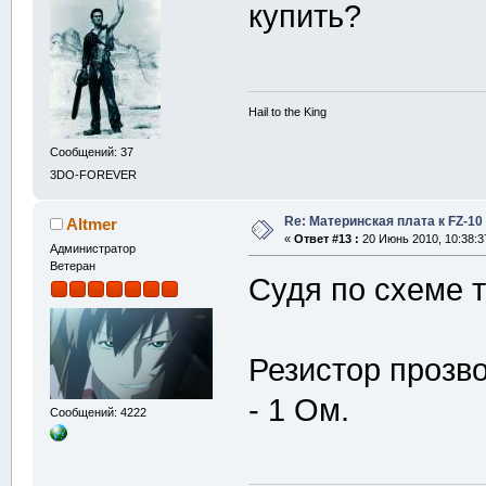
купить?
Hail to the King
Сообщений: 37
3DO-FOREVER
Re: Материнская плата к FZ-10
Altmer
«
Ответ #13 :
20 Июнь 2010, 10:38:3
Администратор
Ветеран
Судя по схеме т
Резистор прозв
- 1 Ом.
Сообщений: 4222