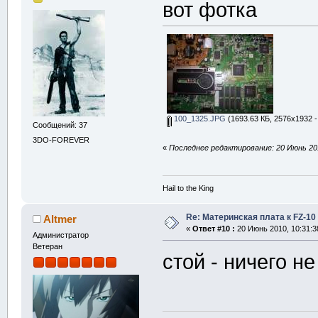
вот фотка
100_1325.JPG
(1693.63 КБ, 2576x1932 -
Сообщений: 37
3DO-FOREVER
«
Последнее редактирование: 20 Июнь 201
Hail to the King
Re: Материнская плата к FZ-10
Altmer
«
Ответ #10 :
20 Июнь 2010, 10:31:3
Администратор
Ветеран
стой - ничего н