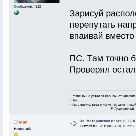
Сообщений: 4222
Зарисуй распол
перепутать нап
впаивай вместо
ПС. Там точно 
Проверял оста
- Разве ты не устал от борьбы, от камени
- Нет.
- Как странно, ведь многие так ценят покой
E. Гуляковский,
Re: Материнская плата к FZ-10
vlad
«
Ответ #9 :
20 Июнь 2010, 10:22:55
Новенький