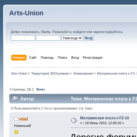
Arts-Union
Добро пожаловать,
Гость
. Пожалуйста,
войдите
или
зарегистрируйтесь
.
Начало
Сайт
Помощь
Поиск
Вход
Регистрация
Arts-Union
»
Территория 3DOшников
»
Инженерная
»
Материнская плата к FZ-
Страницы: [
1
]
2
Вниз
Автор
Тема: Материнская плата к FZ
0 Пользователей и 1 Гость просматривают эту тему.
Материнская плата к FZ-10
vlad
«
:
19 Июнь 2010, 12:09:16 »
Новенький