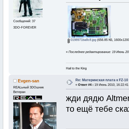
Сообщений: 37
3DO-FOREVER
0198971ba8c8.jpg
(656.85 КБ, 1600x1200
«
Последнее редактирование: 19 Июнь 201
Hail to the King
Re: Материнская плата к FZ-10
Evgen-san
«
Ответ #4 :
19 Июнь 2010, 16:22:41
REALьный 3DOшник
Ветеран
жди дядю Altmer
то ещё тебе ска