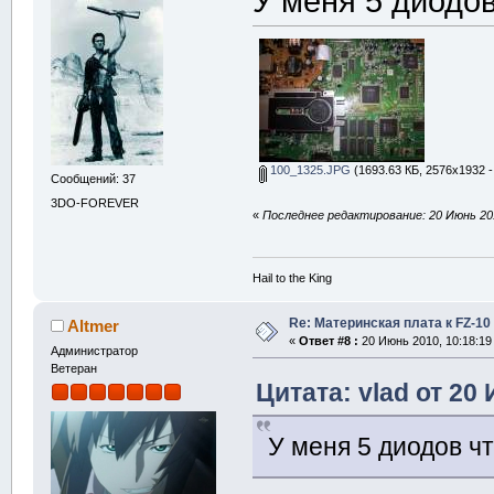
У меня 5 диодов
100_1325.JPG
(1693.63 КБ, 2576x1932 -
Сообщений: 37
3DO-FOREVER
«
Последнее редактирование: 20 Июнь 201
Hail to the King
Re: Материнская плата к FZ-10
Altmer
«
Ответ #8 :
20 Июнь 2010, 10:18:19
Администратор
Ветеран
Цитата: vlad от 20
У меня 5 диодов ч