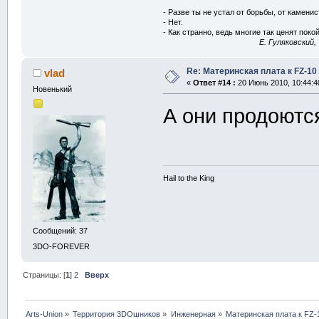
- Разве ты не устал от борьбы, от камени
- Нет.
- Как странно, ведь многие так ценят покой
E. Гуляковский,
Re: Материнская плата к FZ-10
vlad
«
Ответ #14 :
20 Июнь 2010, 10:44:4
Новенький
А они продоютс
Hail to the King
Сообщений: 37
3DO-FOREVER
Страницы: [
1
]
2
Вверх
Arts-Union
»
Территория 3DOшников
»
Инженерная
»
Материнская плата к FZ-