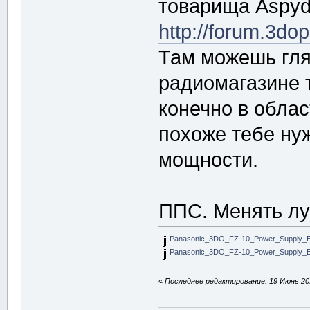
товарища Aspyd'
http://forum.3do
Там можешь глян
радиомагазине т
конечно в облас
похоже тебе ну
мощности.
ППС. Менять лу
Panasonic_3DO_FZ-10_Power_Supply_E
Panasonic_3DO_FZ-10_Power_Supply_E
«
Последнее редактирование: 19 Июнь 201