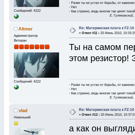
- Разве ты не устал от борьбы, от камени
- Нет.
Сообщений: 4222
- Как странно, ведь многие так ценят покой
E. Гуляковский,
Re: Материнская плата к FZ-10
Altmer
«
Ответ #11 :
20 Июнь 2010, 10:33:2
Администратор
Ветеран
Ты на самом пе
этом резистор! 
Сообщений: 4222
- Разве ты не устал от борьбы, от камени
- Нет.
- Как странно, ведь многие так ценят покой
E. Гуляковский,
Re: Материнская плата к FZ-10
vlad
«
Ответ #12 :
20 Июнь 2010, 10:37:0
Новенький
а как он выгляди