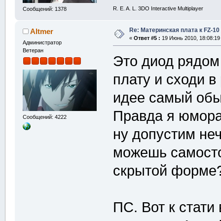
R. E. A. L. 3DO Interactive Multiplayer
Сообщений: 1378
Re: Материнская плата к FZ-10
Altmer
«
Ответ #5 :
19 Июнь 2010, 18:08:19
Администратор
Ветеран
Это диод рядом 
плату и сходи в
идее самый обы
Правда я юмора 
Сообщений: 4222
ну допустим неч
можешь самосто
скрытой форм
ПС. Вот к стати