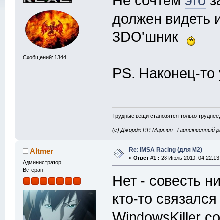
Не сочтём
это
за
должен видеть 
3DO'шник
Сообщений: 1344
PS. Наконец-то 
Трудные вещи становятся только труднее,
(с) Джордж Р.Р. Мартин "Таинственный р
Re: IMSA Racing (для M2)
Altmer
«
Ответ #1 :
28 Июль 2010, 04:22:13
Администратор
Ветеран
Нет - совесть н
кто-то связался
WindowsKiller со