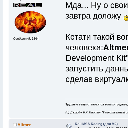
Мда... Ну о сво
завтра доложу
Кстати такой во
Сообщений: 1344
человека:
Altme
Development Kit
запустить данн
сделав виртуалк
Трудные вещи становятся только труднее,
(с) Джордж Р.Р. Мартин "Таинственный р
Re: IMSA Racing (для M2)
Altmer