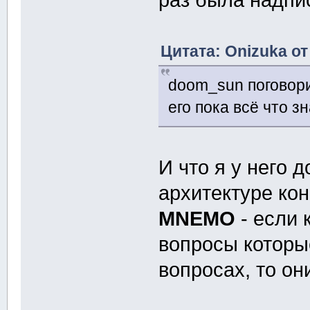
раз была надпи
Цитата: Onizuka от
doom_sun поговори
его пока всё что з
И что я у него 
архитектуре кон
MNEMO
- если 
вопросы которые
вопросах, то он