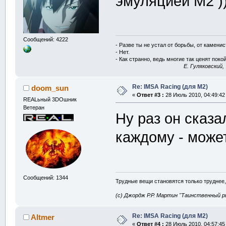
эмуляцией M2 ))
Сообщений: 4222
- Разве ты не устал от борьбы, от камени
- Нет.
- Как странно, ведь многие так ценят покой
E. Гуляковский,
Re: IMSA Racing (для M2)
doom_sun
«
Ответ #3 :
28 Июль 2010, 04:49:42
REALьный 3DOшник
Ветеран
Ну раз он сказа
каждому - може
Сообщений: 1344
Трудные вещи становятся только труднее,
(с) Джордж Р.Р. Мартин "Таинственный р
Re: IMSA Racing (для M2)
Altmer
«
Ответ #4 :
28 Июль 2010, 04:57:45