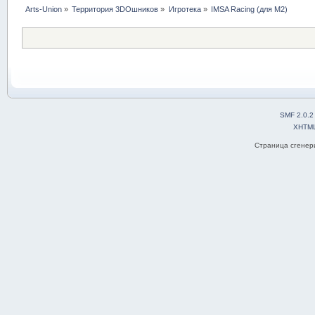
Arts-Union
»
Территория 3DOшников
»
Игротека
»
IMSA Racing (для M2)
SMF 2.0.2
XHTM
Страница сгенери