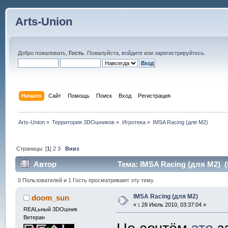
Arts-Union
Добро пожаловать,
Гость
. Пожалуйста,
войдите
или
зарегистрируйтесь
.
Начало
Сайт
Помощь
Поиск
Вход
Регистрация
Arts-Union
»
Территория 3DOшников
»
Игротека
»
IMSA Racing (для M2)
Страницы: [
1
]
2
3
Вниз
Автор
Тема: IMSA Racing (для M2) (
0 Пользователей и 1 Гость просматривают эту тему.
IMSA Racing (для M2)
doom_sun
«
:
28 Июль 2010, 03:37:04 »
REALьный 3DOшник
Ветеран