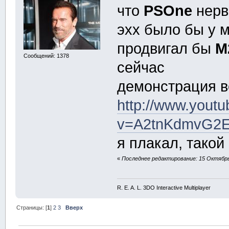
что
PSOne
нерв
эхх было бы у 
продвигал бы
M
Сообщений: 1378
сейчас
демонстрация 
http://www.yout
v=A2tnKdmvG2E&
я плакал, тако
«
Последнее редактирование: 15 Октябрь 
R. E. A. L. 3DO Interactive Multiplayer
Страницы: [
1
]
2
3
Вверх