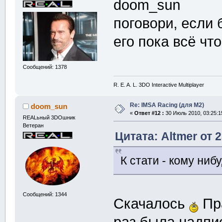
doom_sun
поговори, если 
его пока всё чт
Сообщений: 1378
R. E. A. L. 3DO Interactive Multiplayer
Re: IMSA Racing (для M2)
doom_sun
«
Ответ #12 :
30 Июль 2010, 03:25:1
REALьный 3DOшник
Ветеран
Цитата: Altmer от 
К стати - кому ниб
Сообщений: 1344
Скачалось
Пра