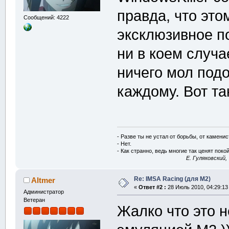
правда, что эт
Сообщений: 4222
эксклюзивное п
ни в коем случа
ничего мол подо
каждому. Вот та
- Разве ты не устал от борьбы, от камени
- Нет.
- Как странно, ведь многие так ценят покой
E. Гуляковский,
Re: IMSA Racing (для M2)
Altmer
«
Ответ #2 :
28 Июль 2010, 04:29:13
Администратор
Ветеран
Жалко что это н