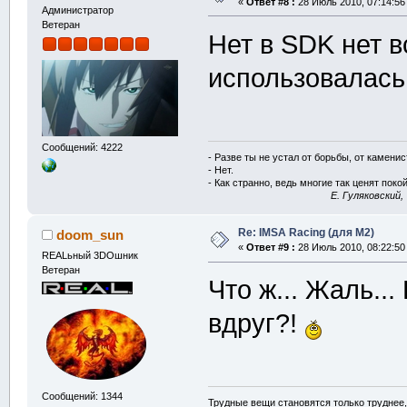
«
Ответ #8 :
28 Июль 2010, 07:14:56
Администратор
Ветеран
Нет в SDK нет в
использовалась
Сообщений: 4222
- Разве ты не устал от борьбы, от камени
- Нет.
- Как странно, ведь многие так ценят покой
E. Гуляковский,
Re: IMSA Racing (для M2)
doom_sun
«
Ответ #9 :
28 Июль 2010, 08:22:50
REALьный 3DOшник
Ветеран
Что ж... Жаль...
вдруг?!
Сообщений: 1344
Трудные вещи становятся только труднее,