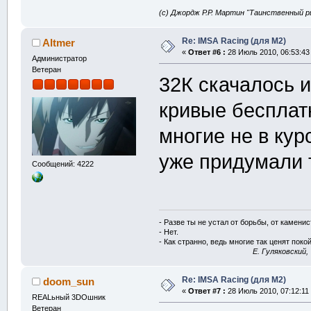
(с) Джордж Р.Р. Мартин "Таинственный р
Re: IMSA Racing (для M2)
Altmer
«
Ответ #6 :
28 Июль 2010, 06:53:43
Администратор
Ветеран
32К скачалось и
кривые бесплат
многие не в кур
уже придумали 
Сообщений: 4222
- Разве ты не устал от борьбы, от камени
- Нет.
- Как странно, ведь многие так ценят покой
E. Гуляковский,
Re: IMSA Racing (для M2)
doom_sun
«
Ответ #7 :
28 Июль 2010, 07:12:11
REALьный 3DOшник
Ветеран