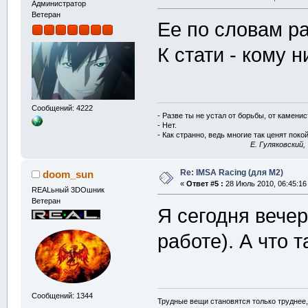
Администратор
Ветеран
Ее по словам р
К стати - кому 
Сообщений: 4222
- Разве ты не устал от борьбы, от камени
- Нет.
- Как странно, ведь многие так ценят покой
E. Гуляковский,
Re: IMSA Racing (для M2)
doom_sun
«
Ответ #5 :
28 Июль 2010, 06:45:16
REALьный 3DOшник
Ветеран
Я сегодня вечер
работе). А что 
Сообщений: 1344
Трудные вещи становятся только труднее,