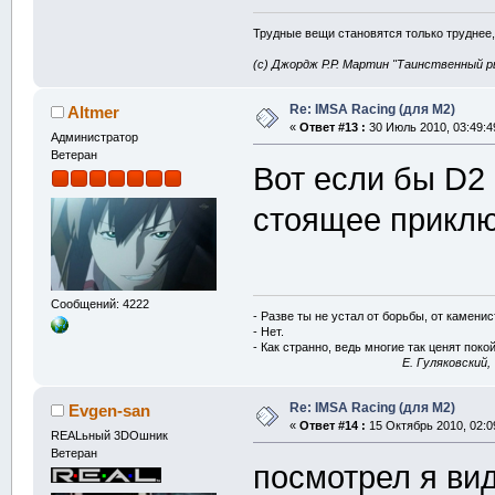
Трудные вещи становятся только труднее,
(с) Джордж Р.Р. Мартин "Таинственный р
Re: IMSA Racing (для M2)
Altmer
«
Ответ #13 :
30 Июль 2010, 03:49:4
Администратор
Ветеран
Вот если бы D2 
стоящее приклю
Сообщений: 4222
- Разве ты не устал от борьбы, от камени
- Нет.
- Как странно, ведь многие так ценят покой
E. Гуляковский,
Re: IMSA Racing (для M2)
Evgen-san
«
Ответ #14 :
15 Октябрь 2010, 02:0
REALьный 3DOшник
Ветеран
посмотрел я вид