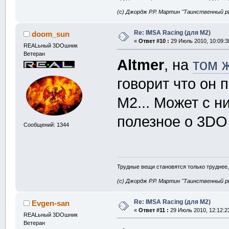
(с) Джордж Р.Р. Мартин "Таинственный р
Re: IMSA Racing (для M2)
doom_sun
«
Ответ #10 :
29 Июль 2010, 10:09:3
REALьный 3DOшник
Ветеран
Altmer
, на
том 
говорит что он 
M2... Может с н
полезное о 3DO
Сообщений: 1344
Трудные вещи становятся только труднее,
(с) Джордж Р.Р. Мартин "Таинственный р
Re: IMSA Racing (для M2)
Evgen-san
«
Ответ #11 :
29 Июль 2010, 12:12:2
REALьный 3DOшник
Ветеран