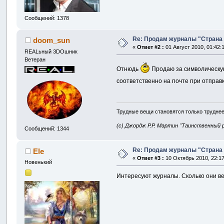
Сообщений: 1378
Re: Продам журналы "Страна Иг
doom_sun
«
Ответ #2 :
01 Август 2010, 01:42:
REALьный 3DOшник
Ветеран
Отнюдь
Продаю за символическую 
соответственно на почте при отправ
Трудные вещи становятся только труднее
(с) Джордж Р.Р. Мартин "Таинственный 
Сообщений: 1344
Re: Продам журналы "Страна Иг
Ele
«
Ответ #3 :
10 Октябрь 2010, 22:17
Новенький
Интересуют журналы. Сколько они вес