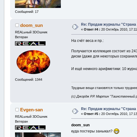
Сообщений: 17
Re: Продам журналы "Страна Иг
doom_sun
«
Ответ #4 :
20 Октябрь 2010, 17:11
REALьный 3DOшник
Ветеран
На счёт веса и пр.:
Получается коллекция состоит из 243
диски (даже для некоторых сохранили
И ещё немного арифметики: 10 журна
Сообщений: 1344
Трудные вещи становятся только труднее
(с) Джордж Р.Р. Мартин "Таинственный 
Re: Продам журналы "Страна Иг
Evgen-san
«
Ответ #5 :
20 Октябрь 2010, 17:13
REALьный 3DOшник
Ветеран
doom_sun
куда постеры заныкал?