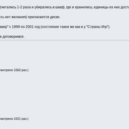
читались 1-2 раза и убирались в шкаф, где и хранились; единицы из них дос
ать нет желания) прилагаются диски.
кер" с 1999 по 2001 год (состояние такое же как и у "Страны Игр").
е договоримся.
смотрено 1562 раз.)
смотрено 1521 раз.)