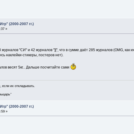
р" (2000-2007 гг.)
:37 »
 журналов "СИ" и 42 журналов "][", что в сумме даёт 285 журналов (OMG, как 
сь наклейки-стикеры, постеров нет).
лов весят 5кг... Дальше посчитайте сами
, если их откладывать.
рыцарь"
р" (2000-2007 гг.)
:59 »