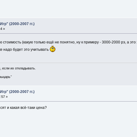
р" (2000-2007 гг.)
14 »
стоимость (какую только ещё не понятно, ну к примеру - 3000-2000 рэ, а это 
ке надо будет это учитывать
, если их откладывать.
рыцарь"
р" (2000-2007 гг.)
:57 »
ят и какая всё-таки цена?