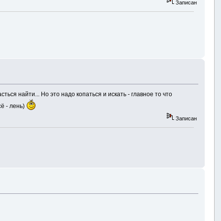
Записан
ься найти... Но это надо копаться и искать - главное то что
ё - лень)
Записан