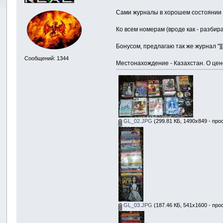
Сами журналы в хорошем состоянии (
Ко всем номерам (вроде как - разбир
Бонусом, предлагаю так же журнал "][а
Сообщений: 1344
Местонахождение - Казахстан. О цен
GL_02.JPG
(299.81 КБ, 1490x849 - про
GL_03.JPG
(187.46 КБ, 541x1600 - про