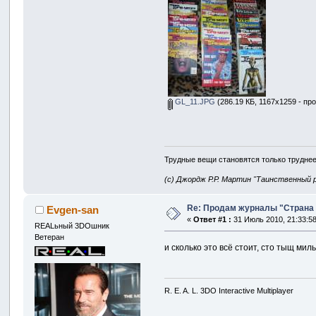
GL_11.JPG
(286.19 КБ, 1167x1259 - пр
Трудные вещи становятся только труднее
(с) Джордж Р.Р. Мартин "Таинственный 
Re: Продам журналы "Страна Иг
Evgen-san
«
Ответ #1 :
31 Июль 2010, 21:33:58
REALьный 3DOшник
Ветеран
и сколько это всё стоит, сто тыщ ми
R. E. A. L. 3DO Interactive Multiplayer