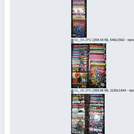
GL_04.JPG
(204.43 КБ, 546x1562 - про
GL_05.JPG
(393.06 КБ, 1130x1444 - пр