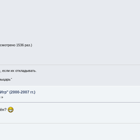
осмотрено 1536 раз.)
, если их откладывать.
рыцарь"
р" (2000-2007 гг.)
 »
льён?