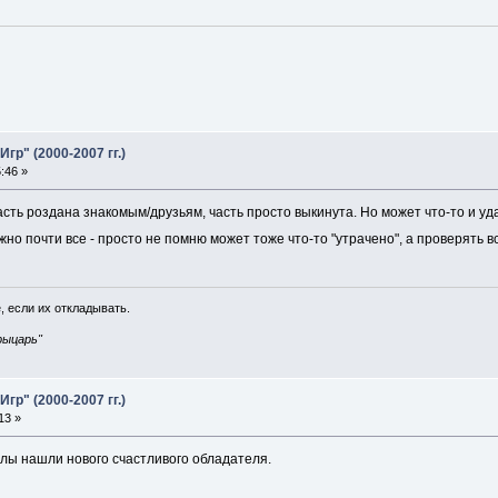
р" (2000-2007 гг.)
:46 »
сть роздана знакомым/друзьям, часть просто выкинута. Но может что-то и удаст
но почти все - просто не помню может тоже что-то "утрачено", а проверять вс
, если их откладывать.
рыцарь"
р" (2000-2007 гг.)
13 »
алы нашли нового счастливого обладателя.