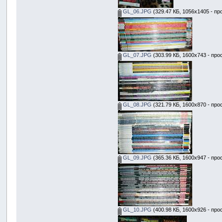
GL_06.JPG
(329.47 КБ, 1056x1405 - пр
GL_07.JPG
(303.99 КБ, 1600x743 - про
GL_08.JPG
(321.79 КБ, 1600x870 - про
GL_09.JPG
(365.36 КБ, 1600x947 - про
GL_10.JPG
(400.98 КБ, 1600x926 - про