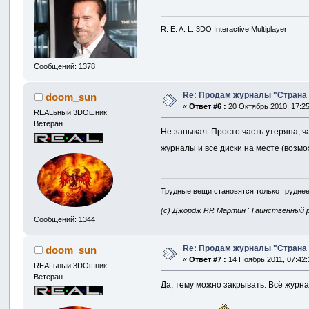
R. E. A. L. 3DO Interactive Multiplayer
Сообщений: 1378
Re: Продам журналы "Страна Иг
doom_sun
«
Ответ #6 :
20 Октябрь 2010, 17:25
REALьный 3DOшник
Ветеран
Не заныкал. Просто часть утеряна, ча
журналы и все диски на месте (возмож
Трудные вещи становятся только труднее
(с) Джордж Р.Р. Мартин "Таинственный 
Сообщений: 1344
Re: Продам журналы "Страна Иг
doom_sun
«
Ответ #7 :
14 Ноябрь 2011, 07:42:
REALьный 3DOшник
Ветеран
Да, тему можно закрывать. Всё журн