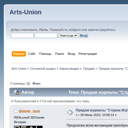
Arts-Union
Добро пожаловать,
Гость
. Пожалуйста,
войдите
или
зарегистрируйтесь
.
Начало
Сайт
Помощь
Поиск
Вход
Регистрация
Arts-Union
»
Основной раздел
»
Барахляндия
»
Продам
»
Продам журналы "Стр
Страницы: [
1
]
Вниз
Автор
Тема: Продам журналы "Стран
0 Пользователей и 2 Гостей просматривают эту тему.
Продам журналы "Страна Игр" 
doom_sun
«
:
28 Июль 2010, 10:08:14 »
REALьный 3DOшник
Ветеран
Предлагаю всем желающим приобрести