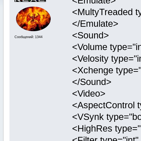
<Emulate>
<MultyTreaded ty
</Emulate>
<Sound>
Сообщений: 1344
<Volume type="in
<Velosity type="i
<Xchenge type="b
</Sound>
<Video>
<AspectControl t
<VSynk type="boo
<HighRes type="b
<Filter type="int"