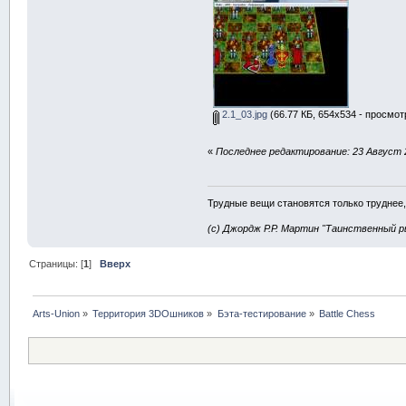
2.1_03.jpg
(66.77 КБ, 654x534 - просмот
«
Последнее редактирование: 23 Август 
Трудные вещи становятся только труднее,
(с) Джордж Р.Р. Мартин "Таинственный р
Страницы: [
1
]
Вверх
Arts-Union
»
Территория 3DOшников
»
Бэта-тестирование
»
Battle Chess