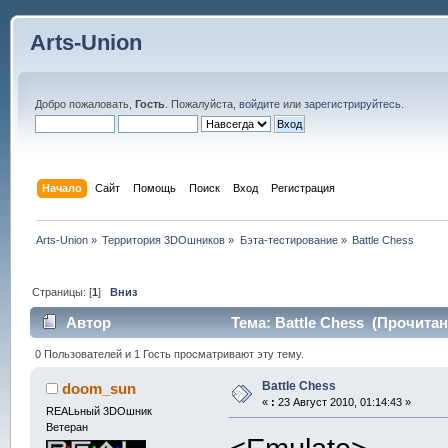
Arts-Union
Добро пожаловать,
Гость
. Пожалуйста,
войдите
или
зарегистрируйтесь
.
Начало
Сайт
Помощь
Поиск
Вход
Регистрация
Arts-Union
»
Территория 3DOшников
»
Бэта-тестирование
»
Battle Chess
Страницы: [
1
]
Вниз
Автор
Тема: Battle Chess (Прочитан
0 Пользователей и 1 Гость просматривают эту тему.
Battle Chess
doom_sun
«
:
23 Август 2010, 01:14:43 »
REALьный 3DOшник
Ветеран