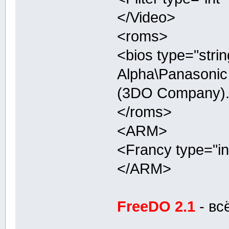
</Video>
<roms>
<bios type="stri
Alpha\Panasonic
(3DO Company).
</roms>
<ARM>
<Francy type="in
</ARM>
FreeDO 2.1
- вс