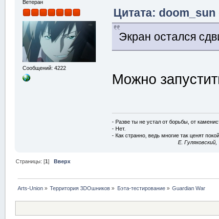
Ветеран
Цитата: doom_sun 
Экран остался сдв
Сообщений: 4222
Можно запустить
- Разве ты не устал от борьбы, от камени
- Нет.
- Как странно, ведь многие так ценят покой
E. Гуляковский,
Страницы: [
1
]
Вверх
Arts-Union
»
Территория 3DOшников
»
Бэта-тестирование
»
Guardian War