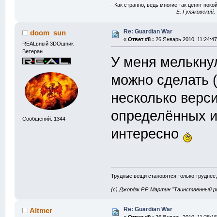
- Как странно, ведь многие так ценят покой
E. Гуляковский,
Re: Guardian War
doom_sun
«
Ответ #8 :
26 Январь 2010, 11:24:47
REALьный 3DOшник
Ветеран
У меня мелькну
можно сделать (
несколько верс
определённых игр
Сообщений: 1344
интересно
Трудные вещи становятся только труднее,
(с) Джордж Р.Р. Мартин "Таинственный р
Re: Guardian War
Altmer