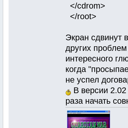
</cdrom>
</root>
Экран сдвинут в
других проблем
интересного глю
когда "просыпае
не успел догова
В версии 2.02 
раза начать совю