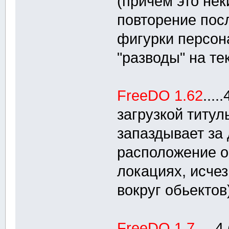
(причём это нек
повторение пос
фигурки персон
"разводы" на те
FreeDO 1.62
...
загрузкой титул
запаздывает за 
расположение о
локациях, исче
вокруг обьектов
FreeDO 1.7
....