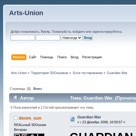
Arts-Union
Добро пожаловать,
Гость
. Пожалуйста,
войдите
или
зарегистрируйтесь
.
Начало
Сайт
Помощь
Поиск
Вход
Регистрация
Arts-Union
»
Территория 3DOшников
»
Бэта-тестирование
»
Guardian War
Страницы: [
1
]
Вниз
Автор
Тема: Guardian War (Прочитан
0 Пользователей и 2 Гостей просматривают эту тему.
Guardian War
doom_sun
«
:
23 Декабрь 2008, 16:59:57 »
REALьный 3DOшник
Ветеран