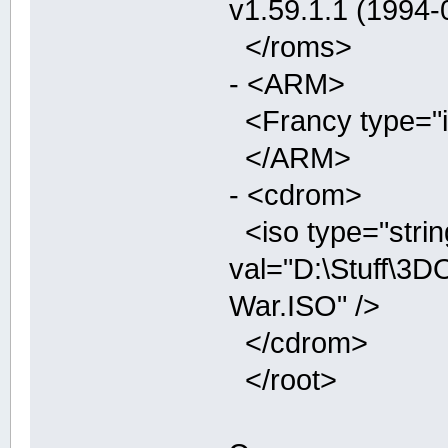
v1.59.1.1 (1994
</roms>
- <ARM>
<Francy type="i
</ARM>
- <cdrom>
<iso type="strin
val="D:\Stuff\3
War.ISO" />
</cdrom>
</root>