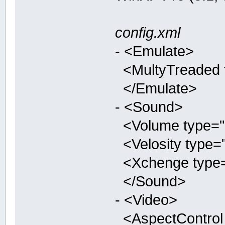
config.xml
- <Emulate>
<MultyTreaded ty
</Emulate>
- <Sound>
<Volume type="in
<Velosity type="
<Xchenge type="b
</Sound>
- <Video>
<AspectControl t