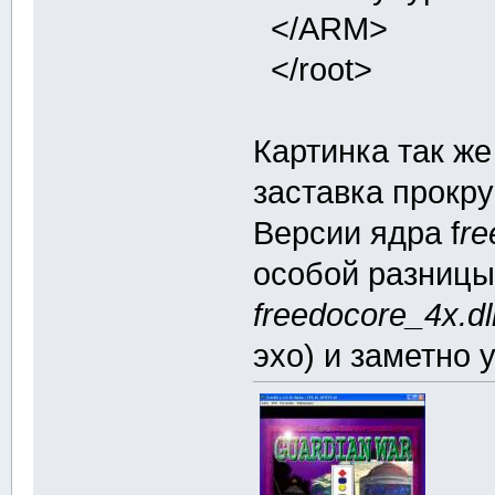
</ARM>
</root>
Картинка так же
заставка прокру
Версии ядра f
re
особой разницы
freedocore_4х.dl
эхо) и заметно у