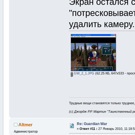
Экран остался с
"потресковывает
удалить камеру.
GW_2_1.JPG
(62.25 КБ, 647x533 - прос
Трудные вещи становятся только труднее,
(с) Джордж Р.Р. Мартин "Таинственный р
Re: Guardian War
Altmer
«
Ответ #11 :
27 Январь 2010, 11:18:5
Администратор