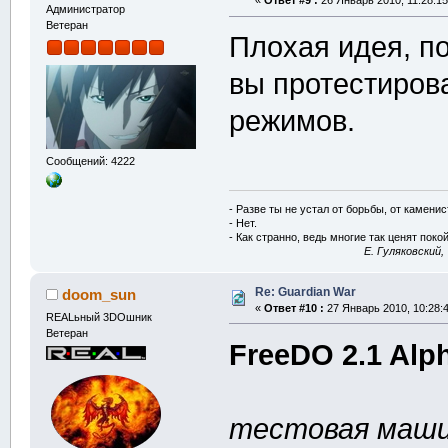
«
Ответ #9 :
26 Январь 2010, 11:28:15
Администратор
Ветеран
Плохая идея, по
вы протестиров
режимов.
Сообщений: 4222
- Разве ты не устал от борьбы, от камени
- Нет.
- Как странно, ведь многие так ценят покой
E. Гуляковский,
Re: Guardian War
doom_sun
«
Ответ #10 :
27 Январь 2010, 10:28:4
REALьный 3DOшник
Ветеран
FreeDO 2.1 Alp
тестовая маши