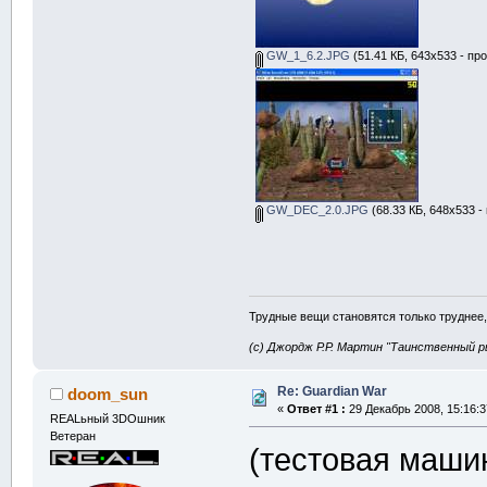
GW_1_6.2.JPG
(51.41 КБ, 643x533 - пр
GW_DEC_2.0.JPG
(68.33 КБ, 648x533 -
Трудные вещи становятся только труднее,
(с) Джордж Р.Р. Мартин "Таинственный р
Re: Guardian War
doom_sun
«
Ответ #1 :
29 Декабрь 2008, 15:16:3
REALьный 3DOшник
Ветеран
(тестовая машин