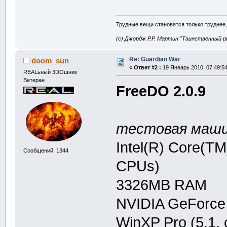
Трудные вещи становятся только труднее,
(с) Джордж Р.Р. Мартин "Таинственный р
Re: Guardian War
doom_sun
«
Ответ #2 :
19 Январь 2010, 07:49:54
REALьный 3DOшник
Ветеран
FreeDO 2.0.9
тестовая маши
Intel(R) Core(T
Сообщений: 1344
CPUs)
3326MB RAM
NVIDIA GeForce
WinXP Pro (5.1,