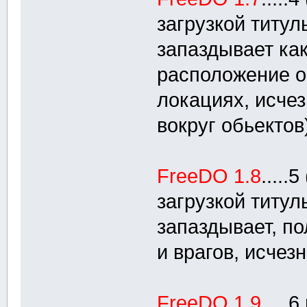
загрузкой титул
запаздывает ка
расположение о
локациях, исче
вокруг обьектов
FreeDO 1.8
....
загрузкой титул
запаздывает, п
и врагов, исчез
FreeDO 1.9
....