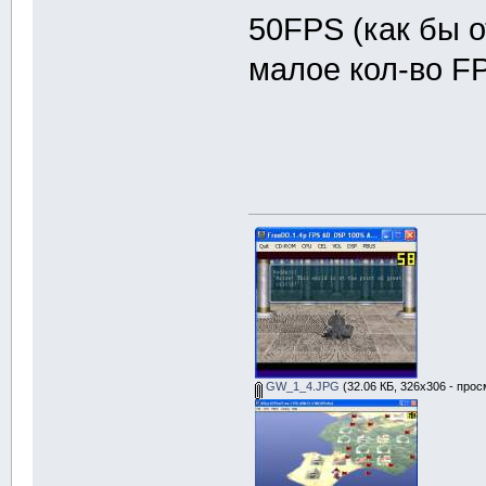
50FPS (как бы о
малое кол-во F
GW_1_4.JPG
(32.06 КБ, 326x306 - прос