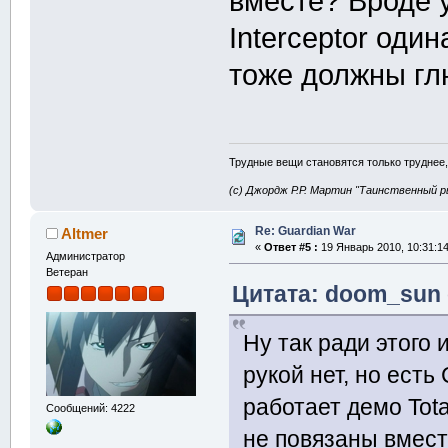
вместе? Вроде у 
Interceptor оди
тоже должны глю
Трудные вещи становятся только труднее,
(с) Джордж Р.Р. Мартин "Таинственный р
Re: Guardian War
Altmer
«
Ответ #5 :
19 Январь 2010, 10:31:14
Администратор
Ветеран
Цитата: doom_sun 
Ну так ради этого 
рукой нет, но есть
работает демо Total
Сообщений: 4222
не повязаны вместе