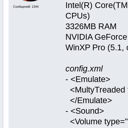
Intel(R) Core(T
Сообщений: 1344
CPUs)
3326MB RAM
NVIDIA GeForce
WinXP Pro (5.1,
config.xml
- <Emulate>
<MultyTreaded ty
</Emulate>
- <Sound>
<Volume type="in