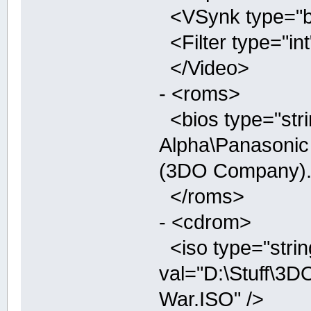
<VSynk type="boo
<Filter type="int
</Video>
- <roms>
<bios type="stri
Alpha\Panasonic
(3DO Company).
</roms>
- <cdrom>
<iso type="strin
val="D:\Stuff\3
War.ISO" />