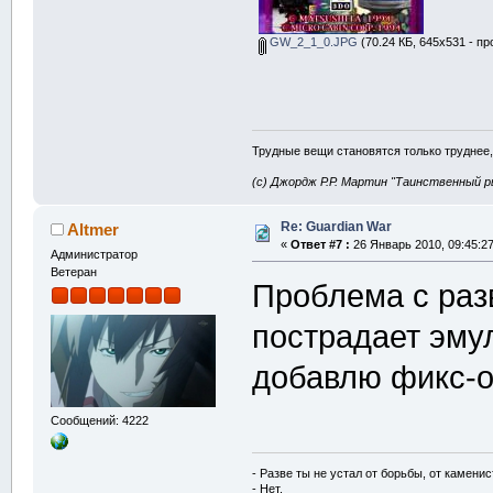
GW_2_1_0.JPG
(70.24 КБ, 645x531 - пр
Трудные вещи становятся только труднее,
(с) Джордж Р.Р. Мартин "Таинственный р
Re: Guardian War
Altmer
«
Ответ #7 :
26 Январь 2010, 09:45:27
Администратор
Ветеран
Проблема с разв
пострадает эму
добавлю фикс-
Сообщений: 4222
- Разве ты не устал от борьбы, от камени
- Нет.