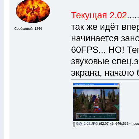
Текущая 2.02
....
так же идёт впе
Сообщений: 1344
начинается зано
60FPS... НО! Те
звуковые спец.э
экрана, начало 
GW_2.02.JPG
(62.07 КБ, 646x533 - про