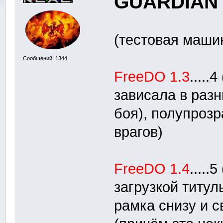
GUARDIAN
(тестовая машин
Сообщений: 1344
FreeDO 1.3
.....
зависала в разн
боя), полупроз
врагов)
FreeDO 1.4
....
загрузкой титул
рамка снизу и с