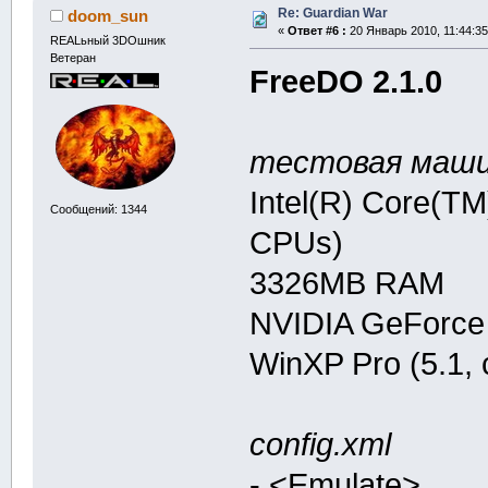
Re: Guardian War
doom_sun
«
Ответ #6 :
20 Январь 2010, 11:44:35
REALьный 3DOшник
Ветеран
FreeDO 2.1.0
тестовая маши
Intel(R) Core(T
Сообщений: 1344
CPUs)
3326MB RAM
NVIDIA GeForce
WinXP Pro (5.1,
config.xml
- <Emulate>