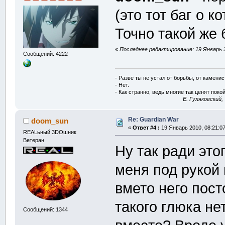
(это тот баг о к
Точно такой же 
«
Последнее редактирование: 19 Январь 2
Сообщений: 4222
- Разве ты не устал от борьбы, от камени
- Нет.
- Как странно, ведь многие так ценят покой
E. Гуляковский,
Re: Guardian War
doom_sun
«
Ответ #4 :
19 Январь 2010, 08:21:07
REALьный 3DOшник
Ветеран
Ну так ради это
меня под рукой н
вмето него пост
такого глюка не
Сообщений: 1344