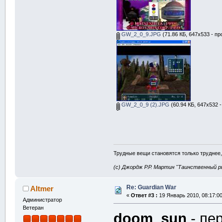
GW_2_0_9.JPG
(71.86 КБ, 647x533 - пр
GW_2_0_9 (2).JPG
(60.94 КБ, 647x532 
Трудные вещи становятся только труднее,
(с) Джордж Р.Р. Мартин "Таинственный р
Re: Guardian War
Altmer
«
Ответ #3 :
19 Январь 2010, 08:17:00
Администратор
Ветеран
doom_sun
- пе