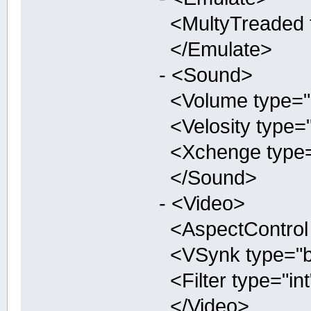
<MultyTreaded ty
</Emulate>
- <Sound>
<Volume type="in
<Velosity type="
<Xchenge type="b
</Sound>
- <Video>
<AspectControl t
<VSynk type="boo
<Filter type="int
</Video>