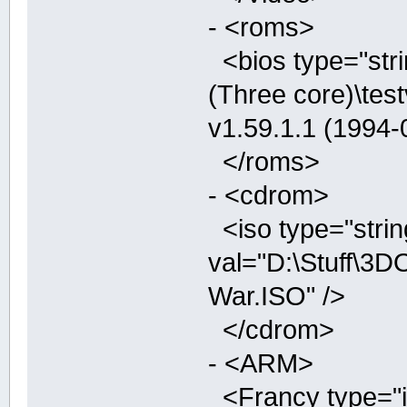
- <roms>
<bios type="stri
(Three core)\tes
v1.59.1.1 (1994
</roms>
- <cdrom>
<iso type="strin
val="D:\Stuff\3
War.ISO" />
</cdrom>
- <ARM>
<Francy type="i