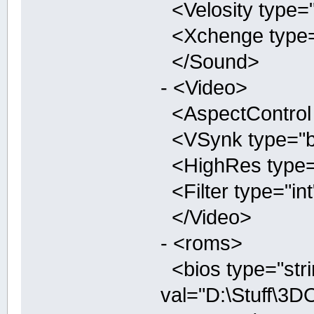
<Velosity type="
<Xchenge type="b
</Sound>
- <Video>
<AspectControl t
<VSynk type="boo
<HighRes type="b
<Filter type="int
</Video>
- <roms>
<bios type="stri
val="D:\Stuff\3