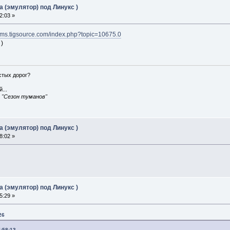
 (эмулятор) под Линукс )
2:03 »
rums.tigsource.com/index.php?topic=10675.0
 )
истых дорог?
...
, "Сезон туманов"
 (эмулятор) под Линукс )
8:02 »
 (эмулятор) под Линукс )
5:29 »
26
:58:13