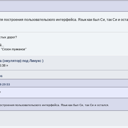
я построения пользовательского интерфейса. Язык как был Си, так Си и оста
истых дорог?
...
, "Сезон туманов"
 (эмулятор) под Линукс )
6:38 »
06
9:29:53
?
строения пользовательского интерфейса. Язык как был Си, так Си и остался.
)