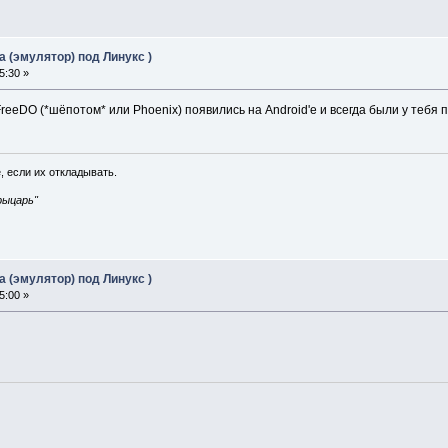
 (эмулятор) под Линукс )
5:30 »
 FreeDO (*шёпотом* или Phoenix) появились на Android'е и всегда были у тебя
, если их откладывать.
рыцарь"
 (эмулятор) под Линукс )
5:00 »