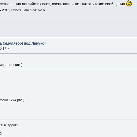
роизношения английских слов, очень напрягает читать такие сообщения
2011, 11:27:15 от Onizuka
»
 (эмулятор) под Линукс )
0:17 »
 управление )
трено 1274 раз.)
истых дорог?
...