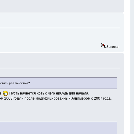
Записан
т стать реальностью?
те
Пусть начнется хоть с чего нибудь для начала.
ком 2003 году и после модифицированный Альтмером с 2007 года.