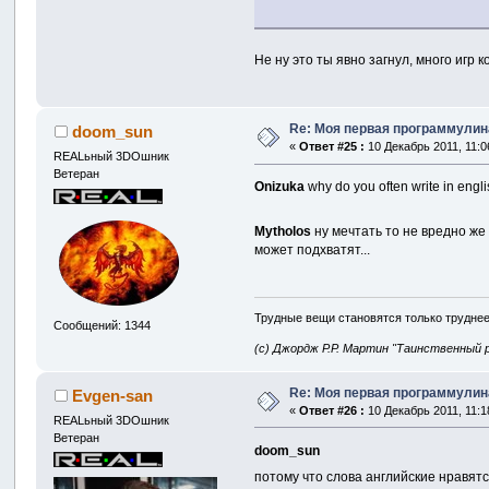
Не ну это ты явно загнул, много игр
Re: Моя первая программулина
doom_sun
«
Ответ #25 :
10 Декабрь 2011, 11:0
REALьный 3DOшник
Ветеран
Onizuka
why do you often write in engl
Mytholos
ну мечтать то не вредно ж
может подхватят...
Трудные вещи становятся только труднее
Сообщений: 1344
(с) Джордж Р.Р. Мартин "Таинственный 
Re: Моя первая программулина
Evgen-san
«
Ответ #26 :
10 Декабрь 2011, 11:1
REALьный 3DOшник
Ветеран
doom_sun
потому что слова английские нравятс