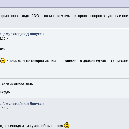
 котрые превосходят 3DO в техническом смысле, просто вопрос а нужны ли они.
 (эмулятор) под Линукс )
6:30 »
ish?
е
К тому же я не говорил что именно
Altmer
это должен сделать. Он, можно 
, если их откладывать.
рыцарь"
 (эмулятор) под Линукс )
8:16 »
я, вот иногда и пишу английские слова