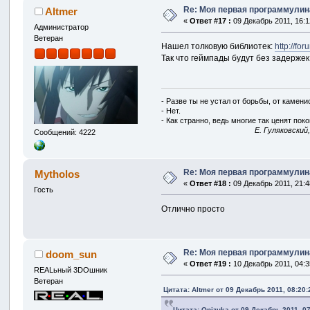
Re: Моя первая программулина
Altmer
«
Ответ #17 :
09 Декабрь 2011, 16:1
Администратор
Ветеран
Нашел толковую библиотек:
http://fo
Так что геймпады будут без задержек
- Разве ты не устал от борьбы, от камен
- Нет.
- Как странно, ведь многие так ценят покой
E. Гуляковский
Сообщений: 4222
Re: Моя первая программулина
Mytholos
«
Ответ #18 :
09 Декабрь 2011, 21:4
Гость
Отлично просто
Re: Моя первая программулина
doom_sun
«
Ответ #19 :
10 Декабрь 2011, 04:3
REALьный 3DOшник
Ветеран
Цитата: Altmer от 09 Декабрь 2011, 08:20:
Цитата: Onizuka от 09 Декабрь 2011, 07