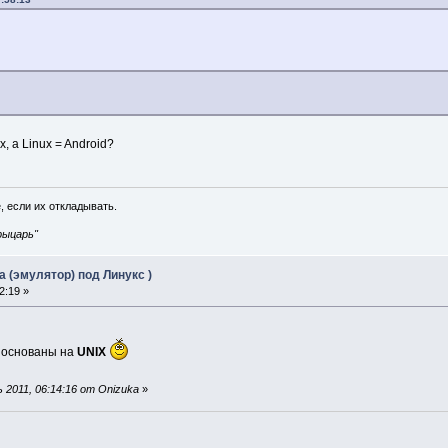
, а Linux = Android?
, если их откладывать.
рыцарь"
 (эмулятор) под Линукс )
2:19 »
 основаны на
UNIX
2011, 06:14:16 от Onizuka
»