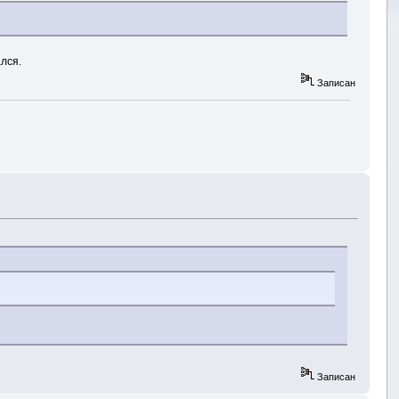
лся.
Записан
Записан