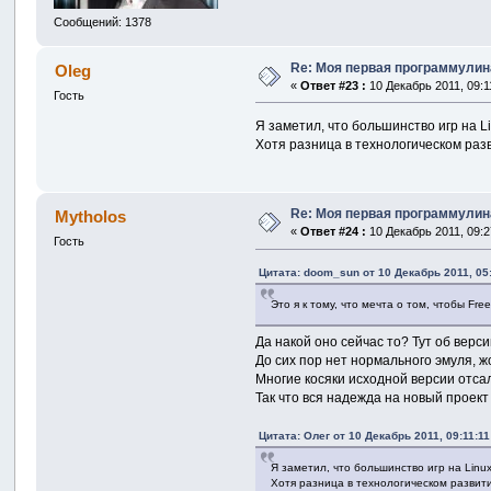
Сообщений: 1378
Re: Моя первая программулина
Oleg
«
Ответ #23 :
10 Декабрь 2011, 09:1
Гость
Я заметил, что большинство игр на L
Хотя разница в технологическом раз
Re: Моя первая программулина
Mytholos
«
Ответ #24 :
10 Декабрь 2011, 09:2
Гость
Цитата: doom_sun от 10 Декабрь 2011, 05
Это я к тому, что мечта о том, чтобы Fr
Да накой оно сейчас то? Тут об верс
До сих пор нет нормального эмуля, ж
Многие косяки исходной версии отса
Так что вся надежда на новый проект
Цитата: Олег от 10 Декабрь 2011, 09:11:11
Я заметил, что большинство игр на Linu
Хотя разница в технологическом развит