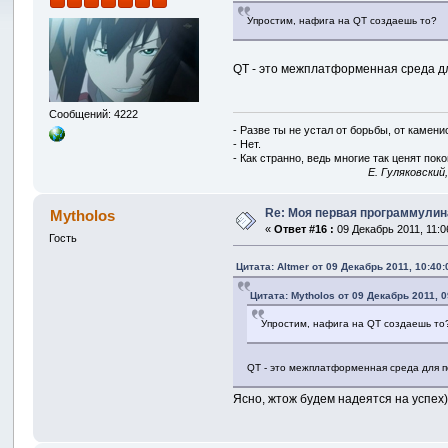
Упростим, нафига на QT создаешь то?
QT - это межплатформенная среда дл
Сообщений: 4222
- Разве ты не устал от борьбы, от камен
- Нет.
- Как странно, ведь многие так ценят покой
E. Гуляковский
Re: Моя первая программулина
Mytholos
«
Ответ #16 :
09 Декабрь 2011, 11:0
Гость
Цитата: Altmer от 09 Декабрь 2011, 10:40:
Цитата: Mytholos от 09 Декабрь 2011, 0
Упростим, нафига на QT создаешь то
QT - это межплатформенная среда для по
Ясно, жтож будем надеятся на успех