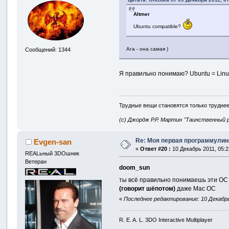
Altmer
Ubuntu compatible?
Ага - она самая )
Сообщений: 1344
Я правильно понимаю? Ubuntu = Linux
Трудные вещи становятся только труднее
(с) Джордж Р.Р. Мартин "Таинственный 
Re: Моя первая программулина
Evgen-san
«
Ответ #20 :
10 Декабрь 2011, 05:2
REALьный 3DOшник
Ветеран
doom_sun
ты всё правильно понимаешь эти ОС
(говорит шёпотом)
даже Mac ОС
«
Последнее редактирование: 10 Декабрь 
R. E. A. L. 3DO Interactive Multiplayer