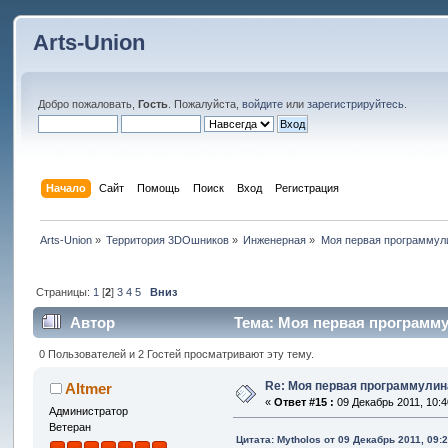
Arts-Union
Добро пожаловать,
Гость
. Пожалуйста,
войдите
или
зарегистрируйтесь
.
Начало
Сайт
Помощь
Поиск
Вход
Регистрация
Arts-Union
»
Территория 3DOшников
»
Инженерная
»
Моя первая программули
Страницы:
1
[
2
]
3
4
5
Вниз
Автор
Тема: Моя первая программул
0 Пользователей и 2 Гостей просматривают эту тему.
Re: Моя первая программулина
Altmer
«
Ответ #15 :
09 Декабрь 2011, 10:4
Администратор
Ветеран
Цитата: Mytholos от 09 Декабрь 2011, 09: