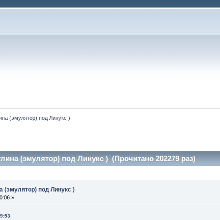
на (эмулятор) под Линукс )
ина (эмулятор) под Линукс ) (Прочитано 202279 раз)
 (эмулятор) под Линукс )
0:06 »
29:53