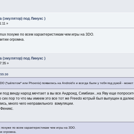
 (эмулятор) под Линукс )
1:11 »
inux похуже по всем характеристикам чем игры на 3DO.
витии огромна.
 (эмулятор) под Линукс )
7:35 »
:55:30
eeDO (*шёпотом* или Phoenix) появились на Android'е и всегда были у тебя под рукой - може
ии под винду народ мечтает а вы все Андроид, Симбиан...на Яву еще попроси
о сих пор то что мы имеем это все тот же Freedo котрый был выпущен в дале
лись, много чего неправильного вэмуляции.
 Феникс.
x похуже по всем характеристикам чем игры на 3DO.
ии огромна.