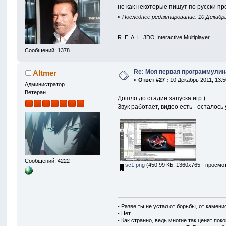
не как некоторые пишут по русски п
«
Последнее редактирование: 10 Декабрь 
R. E. A. L. 3DO Interactive Multiplayer
Сообщений: 1378
Re: Моя первая программулина
Altmer
«
Ответ #27 :
10 Декабрь 2011, 13:5
Администратор
Ветеран
Дошло до стадии запуска игр )
Звук работает, видео есть - осталось
Сообщений: 4222
sc1.png
(450.99 КБ, 1360x765 - просмо
- Разве ты не устал от борьбы, от камен
- Нет.
- Как странно, ведь многие так ценят покой