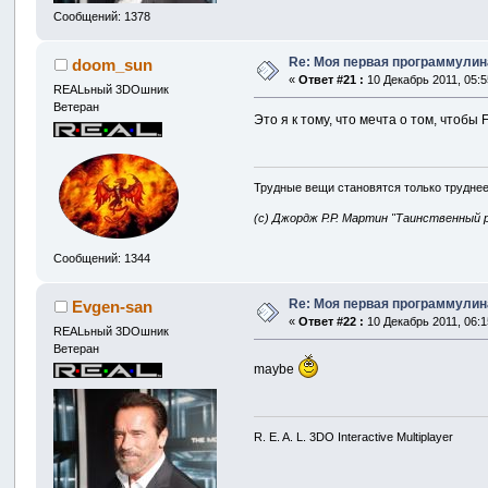
Сообщений: 1378
Re: Моя первая программулина
doom_sun
«
Ответ #21 :
10 Декабрь 2011, 05:5
REALьный 3DOшник
Ветеран
Это я к тому, что мечта о том, чтобы
Трудные вещи становятся только труднее
(с) Джордж Р.Р. Мартин "Таинственный 
Сообщений: 1344
Re: Моя первая программулина
Evgen-san
«
Ответ #22 :
10 Декабрь 2011, 06:1
REALьный 3DOшник
Ветеран
maybe
R. E. A. L. 3DO Interactive Multiplayer