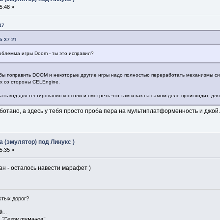
5:48 »
47
5:37:21
роблемма игры Doom - ты это исправил?
то бы поправить DOOM и некоторые другие игры надо полностью переработать механизмы с
ых со стороны CELEngine.
сать код для тестирования консоли и смотреть что там и как на самом деле происходит, дл
аботано, а здесь у тебя просто проба пера на мультиплатформенность и джой
 (эмулятор) под Линукс )
5:35 »
ан - осталось навести марафет )
истых дорог?
...
, "Сезон туманов"