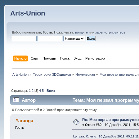
Arts-Union
Добро пожаловать,
Гость
. Пожалуйста,
войдите
или
зарегистрируйтесь
.
Начало
Сайт
Помощь
Поиск
Вход
Регистрация
Arts-Union
»
Территория 3DOшников
»
Инженерная
»
Моя первая программули
Страницы:
1
2
[
3
]
4
5
Вниз
Автор
Тема: Моя первая программул
0 Пользователей и 2 Гостей просматривают эту тему.
Re: Моя первая программулина
Yaranga
«
Ответ #30 :
10 Декабрь 2011, 15:5
Гость
Цитата: Олег от 10 Декабрь 2011, 09:11:11