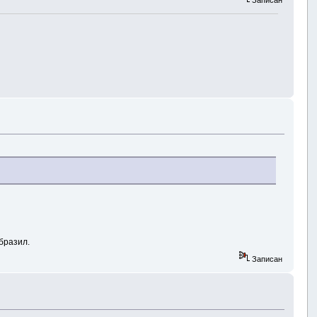
Записан
бразил.
Записан