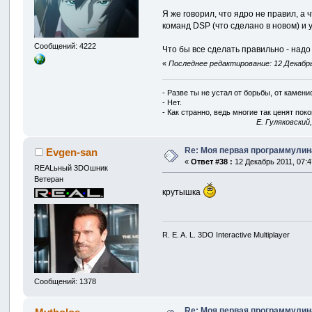
Я же говорил, что ядро не правил, 
команд DSP (что сделано в новом) и
Сообщений: 4222
Что бы все сделать правильно - надо
«
Последнее редактирование: 12 Декабрь 
- Разве ты не устал от борьбы, от камен
- Нет.
- Как странно, ведь многие так ценят покой
E. Гуляковский
Re: Моя первая программулина
Evgen-san
«
Ответ #38 :
12 Декабрь 2011, 07:4
REALьный 3DOшник
Ветеран
крутышка
R. E. A. L. 3DO Interactive Multiplayer
Сообщений: 1378
Re: Моя первая программулина