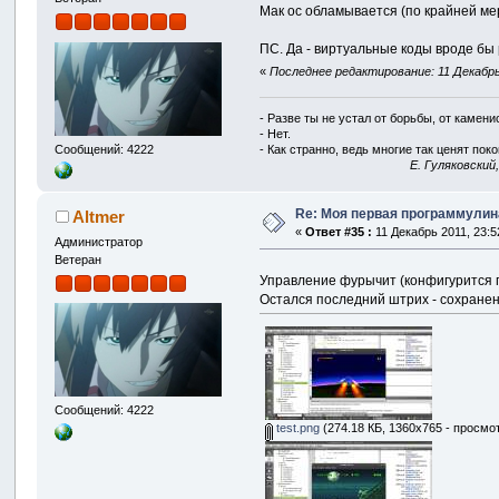
Мак ос обламывается (по крайней мер
ПС. Да - виртуальные коды вроде бы
«
Последнее редактирование: 11 Декабрь 
- Разве ты не устал от борьбы, от камен
- Нет.
- Как странно, ведь многие так ценят покой
Сообщений: 4222
E. Гуляковский
Re: Моя первая программулина
Altmer
«
Ответ #35 :
11 Декабрь 2011, 23:5
Администратор
Ветеран
Управление фурычит (конфигурится 
Остался последний штрих - сохранен
Сообщений: 4222
test.png
(274.18 КБ, 1360x765 - просмо