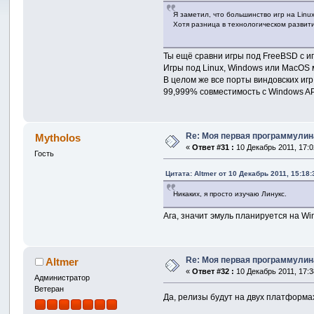
Я заметил, что большинство игр на Linu
Хотя разница в технологическом развит
Ты ещё сравни игры под FreeBSD с иг
Игры под Linux, Windows или MacOS м
В целом же все порты виндовских иг
99,999% совместимость с Windows AP
Re: Моя первая программулина
Mytholos
«
Ответ #31 :
10 Декабрь 2011, 17:0
Гость
Цитата: Altmer от 10 Декабрь 2011, 15:18:
Никаких, я просто изучаю Линукс.
Ага, значит эмуль планируется на Win
Re: Моя первая программулина
Altmer
«
Ответ #32 :
10 Декабрь 2011, 17:3
Администратор
Ветеран
Да, релизы будут на двух платформа