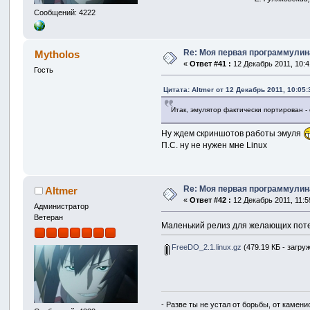
Сообщений: 4222
Re: Моя первая программулина
Mytholos
«
Ответ #41 :
12 Декабрь 2011, 10:4
Гость
Цитата: Altmer от 12 Декабрь 2011, 10:05:
Итак, эмулятор фактически портирован -
Ну ждем скриншотов работы эмуля
П.С. ну не нужен мне Linux
Re: Моя первая программулина
Altmer
«
Ответ #42 :
12 Декабрь 2011, 11:5
Администратор
Ветеран
Маленький релиз для желающих потес
FreeDO_2.1.linux.gz
(479.19 КБ - загруж
- Разве ты не устал от борьбы, от камен