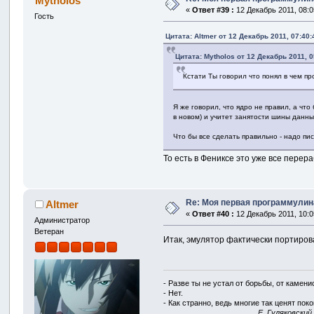
Mytholos
«
Ответ #39 :
12 Декабрь 2011, 08:0
Гость
Цитата: Altmer от 12 Декабрь 2011, 07:40:
Цитата: Mytholos от 12 Декабрь 2011, 0
Кстати Ты говорил что понял в чем п
Я же говорил, что ядро не правил, а ч
в новом) и учитет занятости шины данн
Что бы все сделать правильно - надо пи
То есть в Фениксе это уже все перер
Re: Моя первая программулина
Altmer
«
Ответ #40 :
12 Декабрь 2011, 10:0
Администратор
Ветеран
Итак, эмулятор фактически портиров
- Разве ты не устал от борьбы, от камен
- Нет.
- Как странно, ведь многие так ценят покой
E. Гуляковский