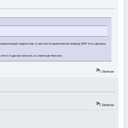
инхронизации подсистем, в частности выполнение команд DSP (что сделано
я этого я сделал консоль со сменным биосом.
.
Записан
Записан