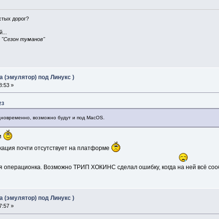
истых дорог?
...
, "Сезон туманов"
 (эмулятор) под Линукс )
8:53 »
23
дновременно, возможно будут и под MacOS.
и
икация почти отсутствует на платформе
 операционка. Возможно ТРИП ХОКИНС сделал ошибку, когда на ней всё соо
 (эмулятор) под Линукс )
7:57 »