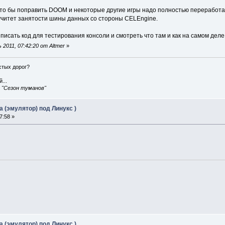
а что бы поправить DOOM и некоторые другие игры надо полностью перерабо
 учитет занятости шины данных со стороны CELEngine.
 писать код для тестирования консоли и смотреть что там и как на самом деле
2011, 07:42:20 от Altmer
»
истых дорог?
...
, "Сезон туманов"
 (эмулятор) под Линукс )
7:58 »
 (эмулятор) под Линукс )