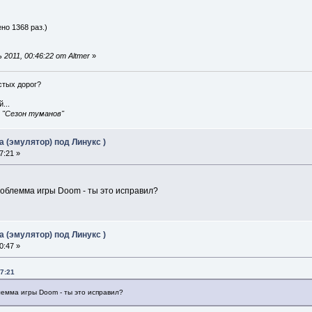
но 1368 раз.)
2011, 00:46:22 от Altmer
»
истых дорог?
...
, "Сезон туманов"
 (эмулятор) под Линукс )
7:21 »
роблемма игры Doom - ты это исправил?
 (эмулятор) под Линукс )
0:47 »
37:21
лемма игры Doom - ты это исправил?