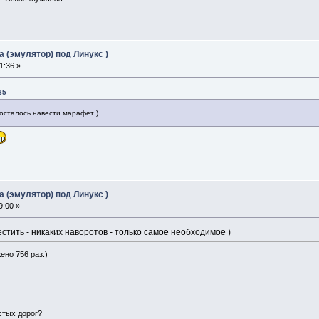
 (эмулятор) под Линукс )
1:36 »
35
 осталось навести марафет )
 (эмулятор) под Линукс )
9:00 »
тить - никаких наворотов - только самое необходимое )
ено 756 раз.)
истых дорог?