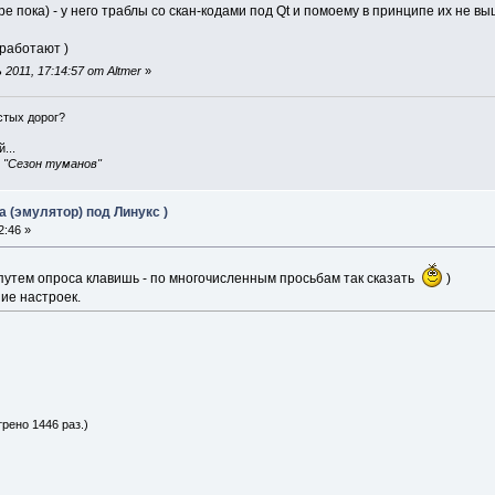
е пока) - у него траблы со скан-кодами под Qt и помоему в принципе их не в
 работают )
2011, 17:14:57 от Altmer
»
истых дорог?
...
, "Сезон туманов"
 (эмулятор) под Линукс )
2:46 »
путем опроса клавишь - по многочисленным просьбам так сказать
)
ие настроек.
трено 1446 раз.)