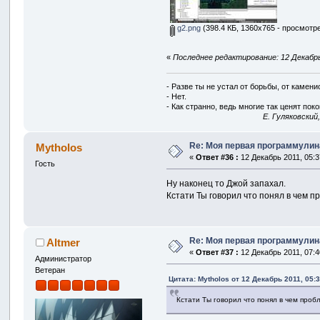
g2.png
(398.4 КБ, 1360x765 - просмотре
«
Последнее редактирование: 12 Декабрь 
- Разве ты не устал от борьбы, от камен
- Нет.
- Как странно, ведь многие так ценят покой
E. Гуляковский
Re: Моя первая программулина
Mytholos
«
Ответ #36 :
12 Декабрь 2011, 05:3
Гость
Ну наконец то Джой запахал.
Кстати Ты говорил что понял в чем п
Re: Моя первая программулина
Altmer
«
Ответ #37 :
12 Декабрь 2011, 07:4
Администратор
Ветеран
Цитата: Mytholos от 12 Декабрь 2011, 05:
Кстати Ты говорил что понял в чем проб