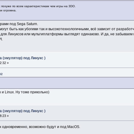
x похуже по всем характеристикам чем игры на 3DO.
ии огромна.
рами под Sega Saturn.
огут быть как убогими так и высокотехнологичными, всё зависит от разработч
р для Линуксов или мультиплатформы выглядят одинаково. И да, не забываем
I.
 (эмулятор) под Линукс )
2:32 »
32
 и Linux. Ну тоже прикольно)
 (эмулятор) под Линукс )
8:23 »
х одновременно, возможно будут и под MacOS.