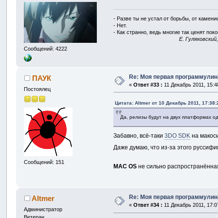
- Разве ты не устал от борьбы, от камен
- Нет.
- Как странно, ведь многие так ценят покой
E. Гуляковский
Сообщений: 4222
Re: Моя первая программулина
ПАУК
«
Ответ #33 :
11 Декабрь 2011, 15:4
Постоялец
Цитата: Altmer от 10 Декабрь 2011, 17:38:
Да, релизы будут на двух платформах о
Забавно, всё-таки
3DO SDK
на макос
Даже думаю, что из-за этого руссиф
Сообщений: 151
MAC OS
не сильно распространённая
Re: Моя первая программулина
Altmer
«
Ответ #34 :
11 Декабрь 2011, 17:0
Администратор
Ветеран