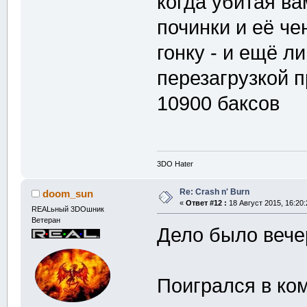
когда убитая в
починки и её че
гонку - и ещё л
перезагрузкой 
10900 баксов
3DO Hater
Re: Crash n' Burn
doom_sun
«
Ответ #12 :
18 Август 2015, 16:20:
REALьный 3DOшник
Ветеран
Дело было вечер
Поигрался в ко