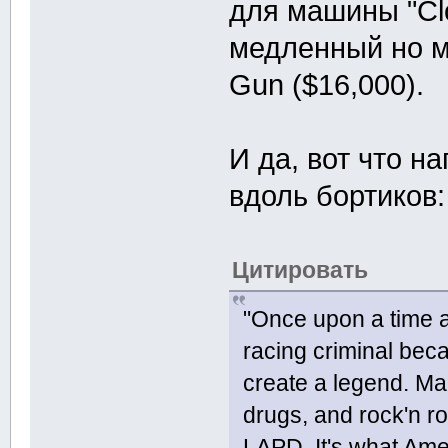
для машины "Clo
медленный но 
Gun ($16,000).
И да, вот что н
вдоль бортиков:
Цитировать
"Once upon a time a 
racing criminal bec
create a legend. Ma
drugs, and rock'n r
LAPD. It's what Amer