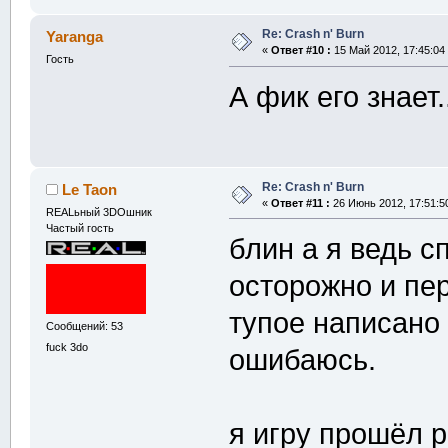
Re: Crash n' Burn
Yaranga
«
Ответ #10 :
15 Май 2012, 17:45:04
Гость
А фик его знает.
Re: Crash n' Burn
Le Taon
«
Ответ #11 :
26 Июнь 2012, 17:51:5
REALьный 3DOшник
Частый гость
блин а я ведь с
осторожно и пе
тупое написано
Сообщений: 53
fuck 3do
ошибаюсь.
я игру прошёл р