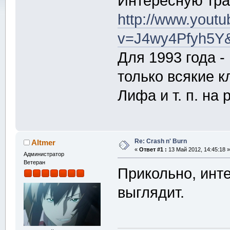
Интересную трас
http://www.yout
v=J4wy4Pfyh5Y
Для 1993 года -
только всякие 
Лифа и т. п. на 
Re: Crash n' Burn
Altmer
«
Ответ #1 :
13 Май 2012, 14:45:18 »
Администратор
Ветеран
Прикольно, инт
выглядит.