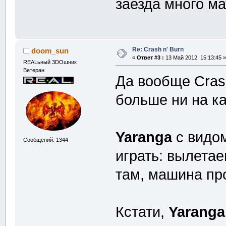
заезда много ма
Re: Crash n' Burn
doom_sun
«
Ответ #3 :
13 Май 2012, 15:13:45 »
REALьный 3DOшник
Ветеран
Да вообще Crash
больше ни на к
Yaranga
с видом
Сообщений: 1344
играть: вылетае
там, машина пр
Кстати,
Yaranga