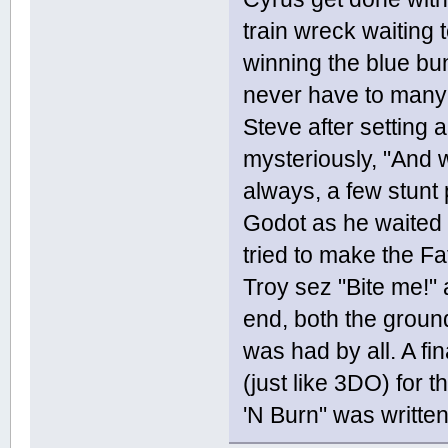
train wreck waiting 
winning the blue bun
never have to many 
Steve after setting a
mysteriously, "And w
always, a few stunt
Godot as he waited
tried to make the Fa
Troy sez "Bite me!"
end, both the grou
was had by all. A f
(just like 3DO) for t
'N Burn" was writte