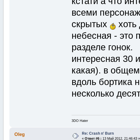
кстати а что ин
всеми персонаж
скрытых
хоть 
небесная - это 
разделе гонок.
интересная 30 и
какая). в обще
вдоль бортика 
несколько деся
3DO Hater
Re: Crash n' Burn
Oleg
«
Ответ #6 :
13 Май 2012, 21:46:43 »