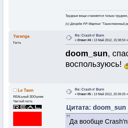
Трудные вещи становятся только труднее,
(с) Джордж Р.Р. Мартин "Таинственный р
Re: Crash n' Burn
Yaranga
«
Ответ #4 :
13 Май 2012, 15:38:53 »
Гость
doom_sun
, сп
воспользуюсь!
Re: Crash n' Burn
Le Taon
«
Ответ #5 :
13 Май 2012, 20:39:25 »
REALьный 3DOшник
Частый гость
Цитата: doom_sun о
Да вообще Crash'n'