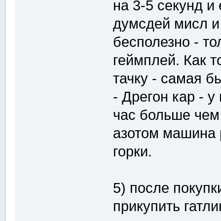
на 3-5 секунд и
думсдей мисл и 
бесполезно - то
геймплей. Как т
тачку - самая б
- Дрегон кар - 
час больше чем 
азотом машина р
горки.
5) после покупк
прикупить гатли