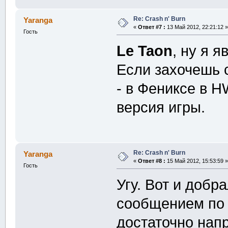
Re: Crash n' Burn
Yaranga
«
Ответ #7 :
13 Май 2012, 22:21:12 »
Гость
Le Taon
, ну я я
Если захочешь 
- в Фениксе в H
версия игры.
Re: Crash n' Burn
Yaranga
«
Ответ #8 :
15 Май 2012, 15:53:59 »
Гость
Угу. Вот и добр
сообщением по 
достаточно напр