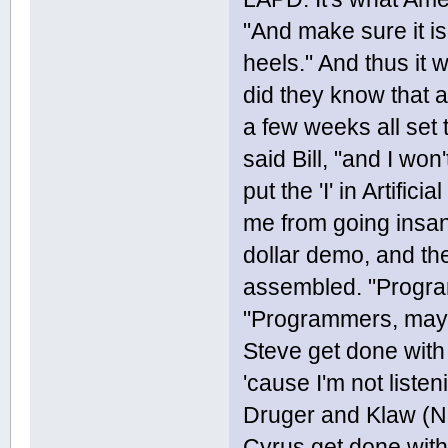
"And make sure it i
heels." And thus it
did they know that 
a few weeks all set 
said Bill, "and I won'
put the 'I' in Artifici
me from going insane
dollar demo, and the
assembled. "Program
"Programmers, maybe
Steve get done with 
'cause I'm not listen
Druger and Klaw (NO
Cyrus get done with i