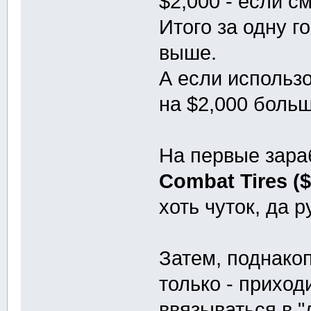
$2,000 - если с
Итого за одну г
выше.
А если использо
на $2,000 больш
На первые зара
Combat Tires (
хоть чуток, да 
Затем, поднакоп
только - приход
ввязываться в "