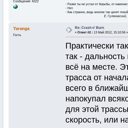
Сообщений: 4222
- Разве ты не устал от борьбы, от камени
- Нет.
- Как странно, ведь многие так ценят покой
E. Гуляковский,
Re: Crash n' Burn
Yaranga
«
Ответ #2 :
13 Май 2012, 15:10:56 »
Гость
Практически так
так - дальность
всё на месте. Э
трасса от начал
всего в ближай
напокупал всяко
для этой трассы
скорость, или н