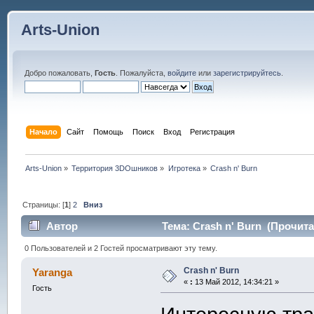
Arts-Union
Добро пожаловать,
Гость
. Пожалуйста,
войдите
или
зарегистрируйтесь
.
Начало
Сайт
Помощь
Поиск
Вход
Регистрация
Arts-Union
»
Территория 3DOшников
»
Игротека
»
Crash n' Burn
Страницы: [
1
]
2
Вниз
Автор
Тема: Crash n' Burn (Прочита
0 Пользователей и 2 Гостей просматривают эту тему.
Crash n' Burn
Yaranga
«
:
13 Май 2012, 14:34:21 »
Гость