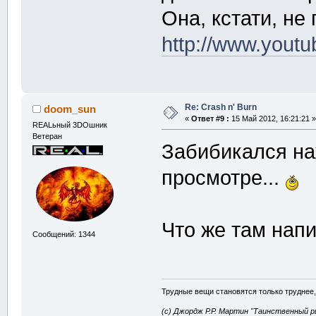
Она, кстати, не
http://www.yout
Re: Crash n' Burn
doom_sun
«
Ответ #9 :
15 Май 2012, 16:21:21 »
REALьный 3DOшник
Ветеран
Забибикался на
просмотре...
Что же там нап
Сообщений: 1344
Трудные вещи становятся только труднее,
(с) Джордж Р.Р. Мартин "Таинственный р