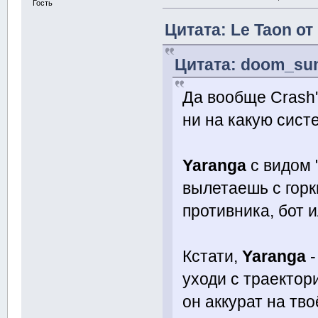
Гость
Цитата: Le Taon от
Цитата: doom_sun
Да вообще Crash'
ни на какую сист
Yaranga
с видом 
вылетаешь с горк
противника, бот 
Кстати,
Yaranga
-
уходи с траектори
он аккурат на тво