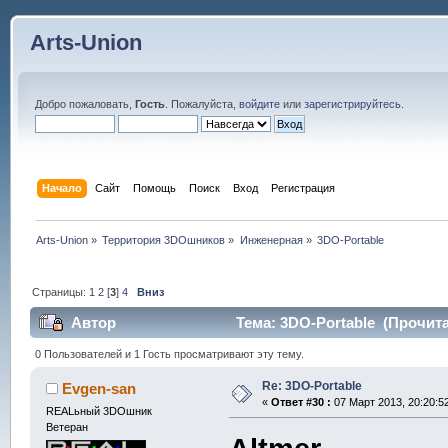
Arts-Union
Добро пожаловать,
Гость
. Пожалуйста,
войдите
или
зарегистрируйтесь
.
Начало
Сайт
Помощь
Поиск
Вход
Регистрация
Arts-Union
»
Территория 3DOшников
»
Инженерная
»
3DO-Portable
Страницы:
1
2
[
3
]
4
Вниз
Автор
Тема: 3DO-Portable (Прочита
0 Пользователей и 1 Гость просматривают эту тему.
Re: 3DO-Portable
Evgen-san
«
Ответ #30 :
07 Март 2013, 20:20:5
REALьный 3DOшник
Ветеран