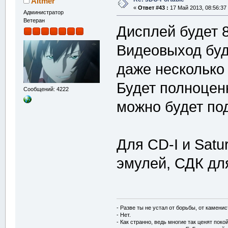
Altmer
«
Ответ #43 :
17 Май 2013, 08:56:37
Администратор
Ветеран
Дисплей будет 80
Видеовыход буде
даже несколько
Будет полноцен
Сообщений: 4222
можно будет по
Для CD-I и Satu
эмулей, СДК для
- Разве ты не устал от борьбы, от камени
- Нет.
- Как странно, ведь многие так ценят покой