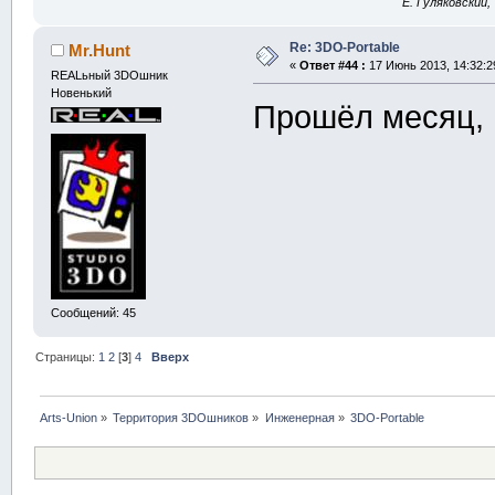
E. Гуляковский,
Re: 3DO-Portable
Mr.Hunt
«
Ответ #44 :
17 Июнь 2013, 14:32:2
REALьный 3DOшник
Новенький
Прошёл месяц, 
Сообщений: 45
Страницы:
1
2
[
3
]
4
Вверх
Arts-Union
»
Территория 3DOшников
»
Инженерная
»
3DO-Portable