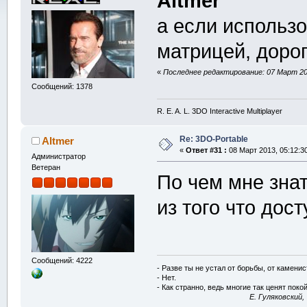
Altmer
а если использо
матрицей, дорог
«
Последнее редактирование: 07 Март 201
Сообщений: 1378
R. E. A. L. 3DO Interactive Multiplayer
Re: 3DO-Portable
Altmer
«
Ответ #31 :
08 Март 2013, 05:12:3
Администратор
Ветеран
По чем мне зна
из того что дос
Сообщений: 4222
- Разве ты не устал от борьбы, от камени
- Нет.
- Как странно, ведь многие так ценят покой
E. Гуляковский,