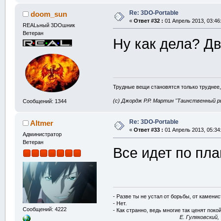
Re: 3DO-Portable
doom_sun
«
Ответ #32 :
01 Апрель 2013, 03:46
REALьный 3DOшник
Ветеран
Ну как дела? Д
Трудные вещи становятся только труднее,
(с) Джордж Р.Р. Мартин "Таинственный р
Сообщений: 1344
Re: 3DO-Portable
Altmer
«
Ответ #33 :
01 Апрель 2013, 05:34
Администратор
Ветеран
Все идет по пла
- Разве ты не устал от борьбы, от камени
- Нет.
Сообщений: 4222
- Как странно, ведь многие так ценят покой
E. Гуляковский,