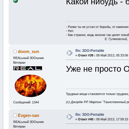
Какой нибудь - б
- Разве ты не устал от борьбы, от камени
- Нет.
- Как странно, ведь многие так ценят покой
E. Гуляковский,
Re: 3DO-Portable
doom_sun
«
Ответ #39 :
08 Май 2013, 05:33:06
REALьный 3DOшник
Ветеран
Уже не просто 
Трудные вещи становятся только труднее,
(с) Джордж Р.Р. Мартин "Таинственный р
Сообщений: 1344
Re: 3DO-Portable
Evgen-san
«
Ответ #40 :
08 Май 2013, 17:59:15
REALьный 3DOшник
Ветеран