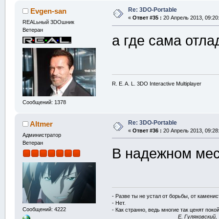
Re: 3DO-Portable
Evgen-san
«
Ответ #35 :
20 Апрель 2013, 09:20
REALьный 3DOшник
Ветеран
а где сама отл
R. E. A. L. 3DO Interactive Multiplayer
Сообщений: 1378
Re: 3DO-Portable
Altmer
«
Ответ #36 :
20 Апрель 2013, 09:28:
Администратор
Ветеран
В надежном мес
- Разве ты не устал от борьбы, от камени
- Нет.
Сообщений: 4222
- Как странно, ведь многие так ценят покой
E. Гуляковский,