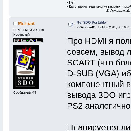
- Нет.
- Как странно, ведь многие так ценят покой
E. Гуляковский,
Re: 3DO-Portable
Mr.Hunt
«
Ответ #42 :
17 Май 2013, 08:18:29
REALьный 3DOшник
Новенький
Про HDMI я пол
совсем, вывод 
SCART (что бол
D-SUB (VGA) ибо
компонентный в
вывода 3DO игр 
Сообщений: 45
PS2 аналогично,
Планируется л