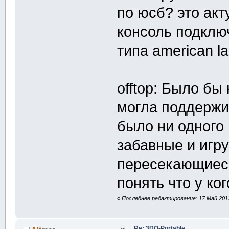
по юсб? это ак
консоль подклю
типа american l
offtop: Было бы
могла поддержив
было ни одного 
забавные и игр
пересекающиеся
понять что у ког
«
Последнее редактирование: 17 Май 2013
Re: 3DO-Portable